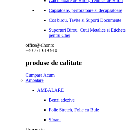
Calculatoare de Birou, Tehnica de Birou
Capsatoare, perforatoare si decapsatoare
Cos birou, Tavite si Suporti Documente
Suporturi Birou, Cutii Metalice si Etichete
pentru Chei
office@elhor.ro
+40 771 619 910
produse de calitate
Cumpara Acum
Ambalare
AMBALARE
Benzi adezive
Folie Stretch, Folie cu Bule
Sfoara
Urmareste