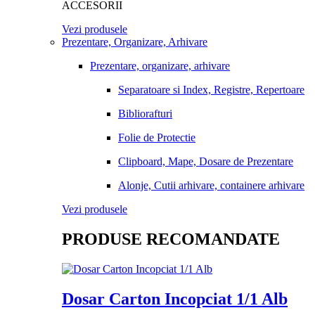
ACCESORII
Vezi produsele
Prezentare, Organizare, Arhivare
Prezentare, organizare, arhivare
Separatoare si Index, Registre, Repertoare
Bibliorafturi
Folie de Protectie
Clipboard, Mape, Dosare de Prezentare
Alonje, Cutii arhivare, containere arhivare
Vezi produsele
PRODUSE RECOMANDATE
Dosar Carton Incopciat 1/1 Alb