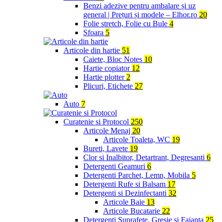
Benzi adezive pentru ambalare și uz
general | Prețuri și modele – Elhor.ro
20
Folie stretch, Folie cu Bule
4
Sfoara
5
Articole din hartie
51
Caiete, Bloc Notes
10
Hartie copiator
12
Hartie plotter
2
Plicuri, Etichete
27
Auto
7
Curatenie si Protocol
250
Articole Menaj
20
Articole Toaleta, WC
19
Bureti, Lavete
19
Clor si Inalbitor, Detartrant, Degresanti
6
Detergenti Geamuri
6
Detergenti Parchet, Lemn, Mobila
5
Detergenti Rufe si Balsam
17
Detergenti si Dezinfectanti
32
Articole Baie
13
Articole Bucatarie
22
Detergenti Suprafete, Gresie si Faianta
25