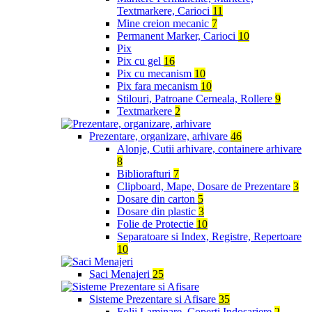
Textmarkere, Carioci
11
Mine creion mecanic
7
Permanent Marker, Carioci
10
Pix
Pix cu gel
16
Pix cu mecanism
10
Pix fara mecanism
10
Stilouri, Patroane Cerneala, Rollere
9
Textmarkere
2
Prezentare, organizare, arhivare
46
Alonje, Cutii arhivare, containere arhivare
8
Bibliorafturi
7
Clipboard, Mape, Dosare de Prezentare
3
Dosare din carton
5
Dosare din plastic
3
Folie de Protectie
10
Separatoare si Index, Registre, Repertoare
10
Saci Menajeri
25
Sisteme Prezentare si Afisare
35
Folii Laminare, Coperti Indosariere
2