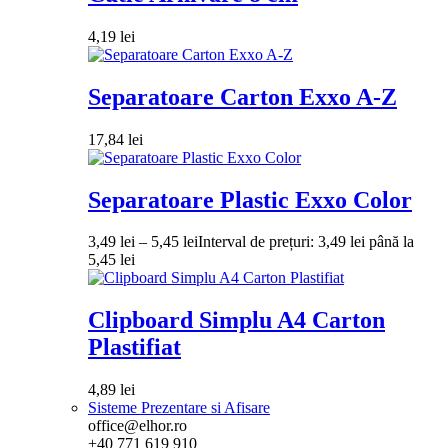
4,19
lei
Separatoare Carton Exxo A-Z
17,84
lei
Separatoare Plastic Exxo Color
3,49
lei
–
5,45
lei
Interval de prețuri: 3,49 lei până la
5,45 lei
Clipboard Simplu A4 Carton
Plastifiat
4,89
lei
Sisteme Prezentare si Afisare
office@elhor.ro
+40 771 619 910