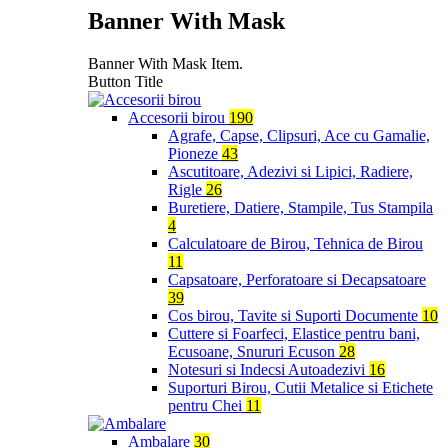
Banner With Mask
Banner With Mask Item.
Button Title
Accesorii birou
190
Agrafe, Capse, Clipsuri, Ace cu Gamalie,
Pioneze
43
Ascutitoare, Adezivi si Lipici, Radiere,
Rigle
26
Buretiere, Datiere, Stampile, Tus Stampila
4
Calculatoare de Birou, Tehnica de Birou
11
Capsatoare, Perforatoare si Decapsatoare
39
Cos birou, Tavite si Suporti Documente
10
Cuttere si Foarfeci, Elastice pentru bani,
Ecusoane, Snururi Ecuson
28
Notesuri si Indecsi Autoadezivi
16
Suporturi Birou, Cutii Metalice si Etichete
pentru Chei
11
Ambalare
30