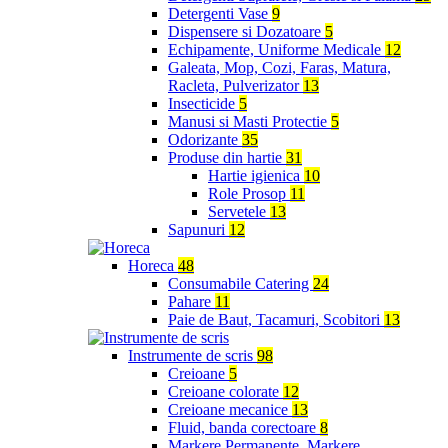
Detergenti Vase
9
Dispensere si Dozatoare
5
Echipamente, Uniforme Medicale
12
Galeata, Mop, Cozi, Faras, Matura,
Racleta, Pulverizator
13
Insecticide
5
Manusi si Masti Protectie
5
Odorizante
35
Produse din hartie
31
Hartie igienica
10
Role Prosop
11
Servetele
13
Sapunuri
12
Horeca
48
Consumabile Catering
24
Pahare
11
Paie de Baut, Tacamuri, Scobitori
13
Instrumente de scris
98
Creioane
5
Creioane colorate
12
Creioane mecanice
13
Fluid, banda corectoare
8
Markere Permanente, Markere,