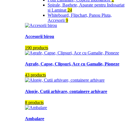
Spirale, Baghete, Aparate pentru Indosariat
si Laminat
24
Whiteboard, Flipchart, Panou Pluta,
Accesorii
9
Accesorii birou
190 products
Agrafe, Capse, Clipsuri, Ace cu Gamalie, Pioneze
43 products
Alonje, Cutii arhivare, containere arhivare
8 products
Ambalare