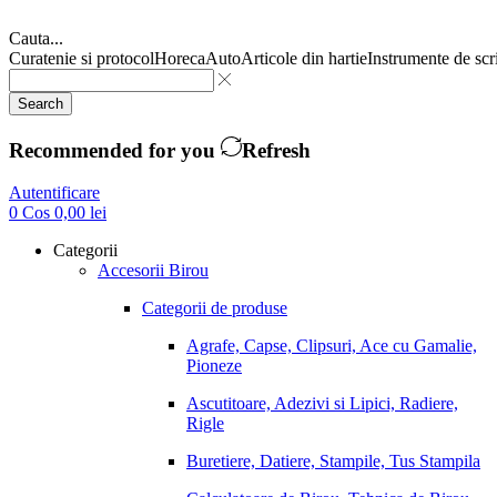
Cauta...
Curatenie si protocol
Horeca
Auto
Articole din hartie
Instrumente de scr
Search
Recommended for you
Refresh
Autentificare
0
Cos
0,00
lei
Categorii
Accesorii Birou
Categorii de produse
Agrafe, Capse, Clipsuri, Ace cu Gamalie,
Pioneze
Ascutitoare, Adezivi si Lipici, Radiere,
Rigle
Buretiere, Datiere, Stampile, Tus Stampila