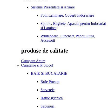
Sisteme Prezentare si Afisare
Folii Laminare, Coperti Indosariere
Spirale, Baghete, Aparate pentru Indosariat
si Laminat
Whiteboard, Flipchart, Panou Pluta,
Accesorii
produse de calitate
Cumpara Acum
Curatenie si Protocol
BAIE SI BUCATARIE
Role Prosop
Servetele
Hartie igienica
Sapunuri