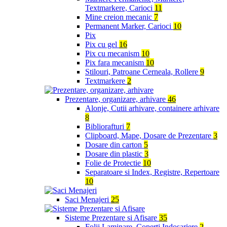
Textmarkere, Carioci
11
Mine creion mecanic
7
Permanent Marker, Carioci
10
Pix
Pix cu gel
16
Pix cu mecanism
10
Pix fara mecanism
10
Stilouri, Patroane Cerneala, Rollere
9
Textmarkere
2
Prezentare, organizare, arhivare
46
Alonje, Cutii arhivare, containere arhivare
8
Bibliorafturi
7
Clipboard, Mape, Dosare de Prezentare
3
Dosare din carton
5
Dosare din plastic
3
Folie de Protectie
10
Separatoare si Index, Registre, Repertoare
10
Saci Menajeri
25
Sisteme Prezentare si Afisare
35
Folii Laminare, Coperti Indosariere
2