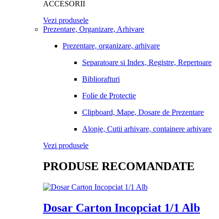
ACCESORII
Vezi produsele
Prezentare, Organizare, Arhivare
Prezentare, organizare, arhivare
Separatoare si Index, Registre, Repertoare
Bibliorafturi
Folie de Protectie
Clipboard, Mape, Dosare de Prezentare
Alonje, Cutii arhivare, containere arhivare
Vezi produsele
PRODUSE RECOMANDATE
Dosar Carton Incopciat 1/1 Alb