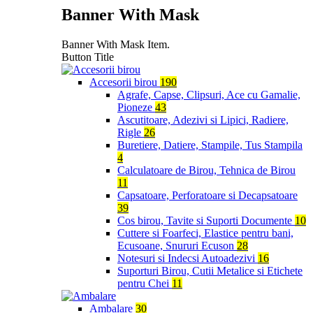
Banner With Mask
Banner With Mask Item.
Button Title
Accesorii birou
190
Agrafe, Capse, Clipsuri, Ace cu Gamalie,
Pioneze
43
Ascutitoare, Adezivi si Lipici, Radiere,
Rigle
26
Buretiere, Datiere, Stampile, Tus Stampila
4
Calculatoare de Birou, Tehnica de Birou
11
Capsatoare, Perforatoare si Decapsatoare
39
Cos birou, Tavite si Suporti Documente
10
Cuttere si Foarfeci, Elastice pentru bani,
Ecusoane, Snururi Ecuson
28
Notesuri si Indecsi Autoadezivi
16
Suporturi Birou, Cutii Metalice si Etichete
pentru Chei
11
Ambalare
30