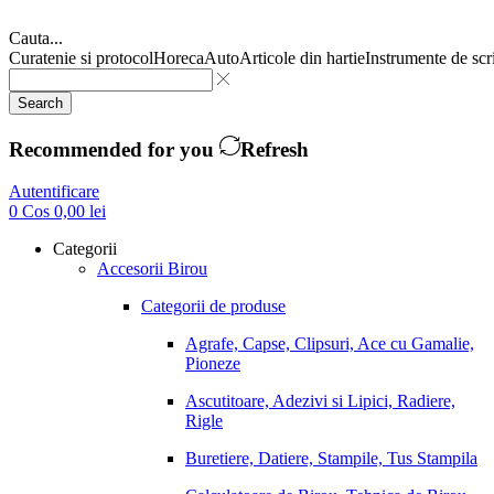
Cauta...
Curatenie si protocol
Horeca
Auto
Articole din hartie
Instrumente de scr
Search
Recommended for you
Refresh
Autentificare
0
Cos
0,00
lei
Categorii
Accesorii Birou
Categorii de produse
Agrafe, Capse, Clipsuri, Ace cu Gamalie,
Pioneze
Ascutitoare, Adezivi si Lipici, Radiere,
Rigle
Buretiere, Datiere, Stampile, Tus Stampila