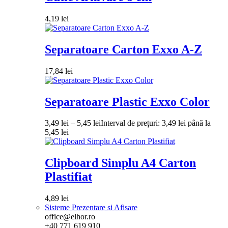
4,19
lei
Separatoare Carton Exxo A-Z
17,84
lei
Separatoare Plastic Exxo Color
3,49
lei
–
5,45
lei
Interval de prețuri: 3,49 lei până la
5,45 lei
Clipboard Simplu A4 Carton
Plastifiat
4,89
lei
Sisteme Prezentare si Afisare
office@elhor.ro
+40 771 619 910