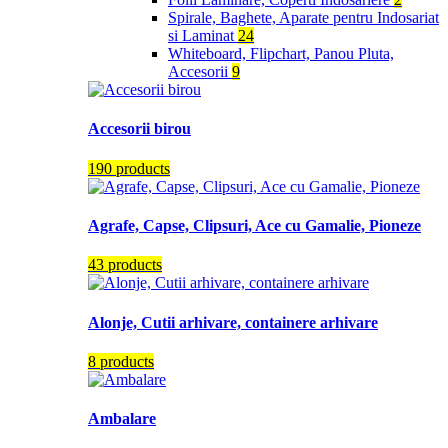
Spirale, Baghete, Aparate pentru Indosariat
si Laminat
24
Whiteboard, Flipchart, Panou Pluta,
Accesorii
9
Accesorii birou
190 products
Agrafe, Capse, Clipsuri, Ace cu Gamalie, Pioneze
43 products
Alonje, Cutii arhivare, containere arhivare
8 products
Ambalare