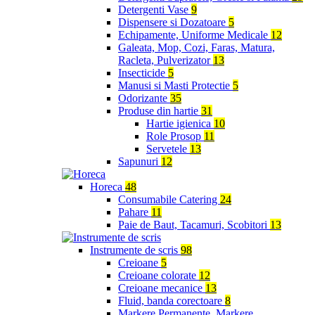
Detergenti Vase
9
Dispensere si Dozatoare
5
Echipamente, Uniforme Medicale
12
Galeata, Mop, Cozi, Faras, Matura,
Racleta, Pulverizator
13
Insecticide
5
Manusi si Masti Protectie
5
Odorizante
35
Produse din hartie
31
Hartie igienica
10
Role Prosop
11
Servetele
13
Sapunuri
12
Horeca
48
Consumabile Catering
24
Pahare
11
Paie de Baut, Tacamuri, Scobitori
13
Instrumente de scris
98
Creioane
5
Creioane colorate
12
Creioane mecanice
13
Fluid, banda corectoare
8
Markere Permanente, Markere,