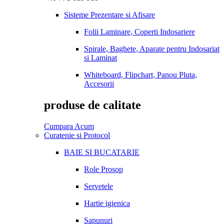
Sisteme Prezentare si Afisare
Folii Laminare, Coperti Indosariere
Spirale, Baghete, Aparate pentru Indosariat
si Laminat
Whiteboard, Flipchart, Panou Pluta,
Accesorii
produse de calitate
Cumpara Acum
Curatenie si Protocol
BAIE SI BUCATARIE
Role Prosop
Servetele
Hartie igienica
Sapunuri