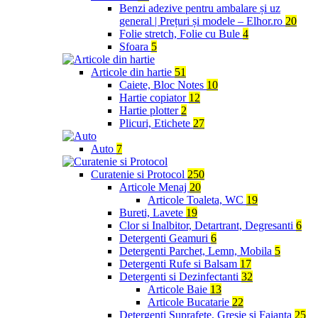
Benzi adezive pentru ambalare și uz
general | Prețuri și modele – Elhor.ro
20
Folie stretch, Folie cu Bule
4
Sfoara
5
Articole din hartie
51
Caiete, Bloc Notes
10
Hartie copiator
12
Hartie plotter
2
Plicuri, Etichete
27
Auto
7
Curatenie si Protocol
250
Articole Menaj
20
Articole Toaleta, WC
19
Bureti, Lavete
19
Clor si Inalbitor, Detartrant, Degresanti
6
Detergenti Geamuri
6
Detergenti Parchet, Lemn, Mobila
5
Detergenti Rufe si Balsam
17
Detergenti si Dezinfectanti
32
Articole Baie
13
Articole Bucatarie
22
Detergenti Suprafete, Gresie si Faianta
25