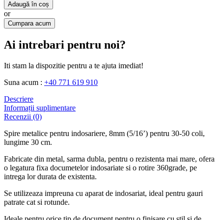
Adaugă în coș
or
Cumpara acum
Ai intrebari pentru noi?
Iti stam la dispozitie pentru a te ajuta imediat!
Suna acum :
+40 771 619 910
Descriere
Informații suplimentare
Recenzii (0)
Spire metalice pentru indosariere, 8mm (5/16’) pentru 30-50 coli,
lungime 30 cm.
Fabricate din metal, sarma dubla, pentru o rezistenta mai mare, ofera
o legatura fixa documetelor indosariate si o rotire 360grade, pe
intrega lor durata de existenta.
Se utilizeaza impreuna cu aparat de indosariat, ideal pentru gauri
patrate cat si rotunde.
Ideale pentru orice tip de document pentru o finisare cu stil si de