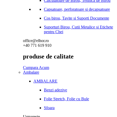
Calculatoare de Birou, Tehnica de Birou
Capsatoare, perforatoare si decapsatoare
Cos birou, Tavite si Suporti Documente
Suporturi Birou, Cutii Metalice si Etichete
pentru Chei
office@elhor.ro
+40 771 619 910
produse de calitate
Cumpara Acum
Ambalare
AMBALARE
Benzi adezive
Folie Stretch, Folie cu Bule
Sfoara
Urmareste