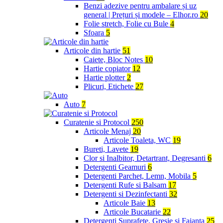
Benzi adezive pentru ambalare și uz
general | Prețuri și modele – Elhor.ro
20
Folie stretch, Folie cu Bule
4
Sfoara
5
Articole din hartie
51
Caiete, Bloc Notes
10
Hartie copiator
12
Hartie plotter
2
Plicuri, Etichete
27
Auto
7
Curatenie si Protocol
250
Articole Menaj
20
Articole Toaleta, WC
19
Bureti, Lavete
19
Clor si Inalbitor, Detartrant, Degresanti
6
Detergenti Geamuri
6
Detergenti Parchet, Lemn, Mobila
5
Detergenti Rufe si Balsam
17
Detergenti si Dezinfectanti
32
Articole Baie
13
Articole Bucatarie
22
Detergenti Suprafete, Gresie si Faianta
25