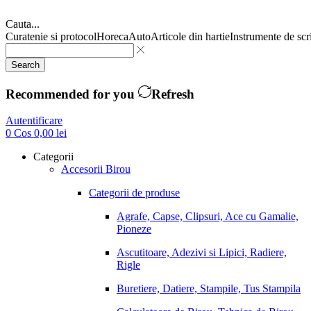
Cauta...
Curatenie si protocol
Horeca
Auto
Articole din hartie
Instrumente de scr
Search
Recommended for you
Refresh
Autentificare
0
Cos
0,00
lei
Categorii
Accesorii Birou
Categorii de produse
Agrafe, Capse, Clipsuri, Ace cu Gamalie,
Pioneze
Ascutitoare, Adezivi si Lipici, Radiere,
Rigle
Buretiere, Datiere, Stampile, Tus Stampila