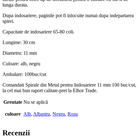
lunga durata.
Dupa indosariere, paginile pot fi inlocuite numai dupa indepartarea
spirei.
Capacitate de indosariere 65-80 coli.
Lungime: 30 cm
Diametru: 11 mm
Culoare: alb, negru
Ambalare: 100buc/cut
Comandati Spirale din Metal pentru Indosariere 11 mm 100 buc/cut,
la cel mai bun raport calitate-pret la Elhor Trade.
Greutate
Nu se aplică
culoare
Alb
,
Albastru
,
Negru
,
Rosu
Recenzii