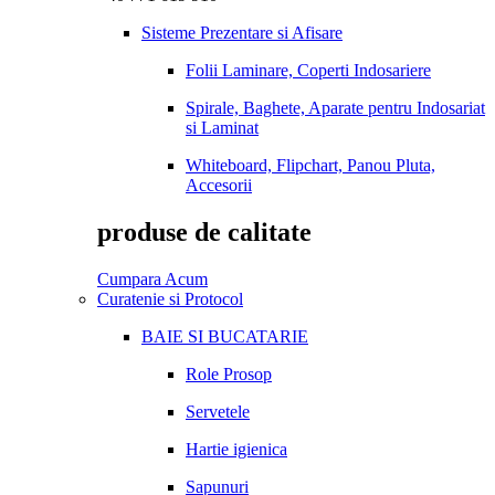
Sisteme Prezentare si Afisare
Folii Laminare, Coperti Indosariere
Spirale, Baghete, Aparate pentru Indosariat
si Laminat
Whiteboard, Flipchart, Panou Pluta,
Accesorii
produse de calitate
Cumpara Acum
Curatenie si Protocol
BAIE SI BUCATARIE
Role Prosop
Servetele
Hartie igienica
Sapunuri