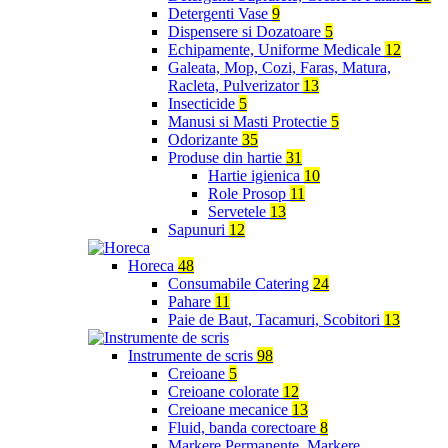
Detergenti Vase
9
Dispensere si Dozatoare
5
Echipamente, Uniforme Medicale
12
Galeata, Mop, Cozi, Faras, Matura,
Racleta, Pulverizator
13
Insecticide
5
Manusi si Masti Protectie
5
Odorizante
35
Produse din hartie
31
Hartie igienica
10
Role Prosop
11
Servetele
13
Sapunuri
12
Horeca
48
Consumabile Catering
24
Pahare
11
Paie de Baut, Tacamuri, Scobitori
13
Instrumente de scris
98
Creioane
5
Creioane colorate
12
Creioane mecanice
13
Fluid, banda corectoare
8
Markere Permanente, Markere,