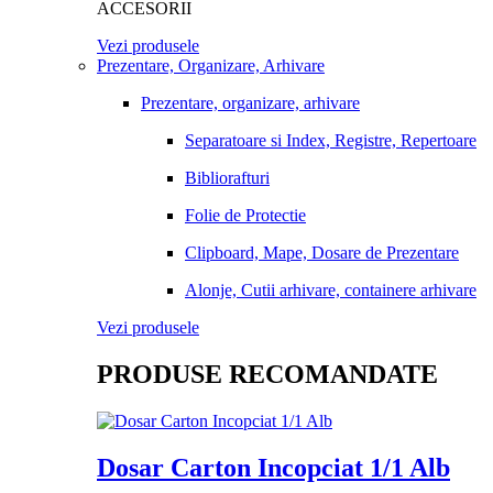
ACCESORII
Vezi produsele
Prezentare, Organizare, Arhivare
Prezentare, organizare, arhivare
Separatoare si Index, Registre, Repertoare
Bibliorafturi
Folie de Protectie
Clipboard, Mape, Dosare de Prezentare
Alonje, Cutii arhivare, containere arhivare
Vezi produsele
PRODUSE RECOMANDATE
Dosar Carton Incopciat 1/1 Alb