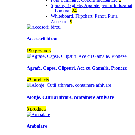
Spirale, Baghete, Aparate pentru Indosariat
si Laminat
24
Whiteboard, Flipchart, Panou Pluta,
Accesorii
9
Accesorii birou
190 products
Agrafe, Capse, Clipsuri, Ace cu Gamalie, Pioneze
43 products
Alonje, Cutii arhivare, containere arhivare
8 products
Ambalare