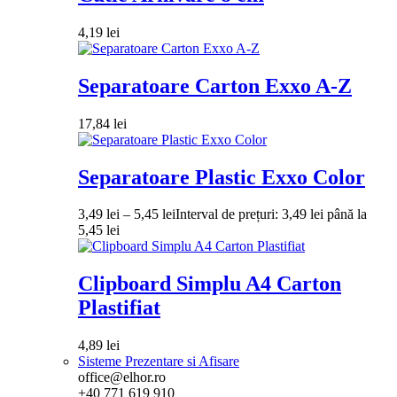
4,19
lei
Separatoare Carton Exxo A-Z
17,84
lei
Separatoare Plastic Exxo Color
3,49
lei
–
5,45
lei
Interval de prețuri: 3,49 lei până la
5,45 lei
Clipboard Simplu A4 Carton
Plastifiat
4,89
lei
Sisteme Prezentare si Afisare
office@elhor.ro
+40 771 619 910