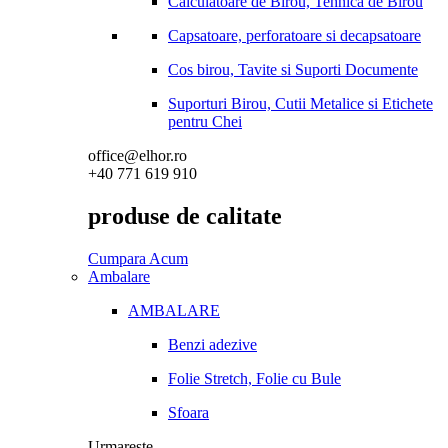
Calculatoare de Birou, Tehnica de Birou
Capsatoare, perforatoare si decapsatoare
Cos birou, Tavite si Suporti Documente
Suporturi Birou, Cutii Metalice si Etichete
pentru Chei
office@elhor.ro
+40 771 619 910
produse de calitate
Cumpara Acum
Ambalare
AMBALARE
Benzi adezive
Folie Stretch, Folie cu Bule
Sfoara
Urmareste