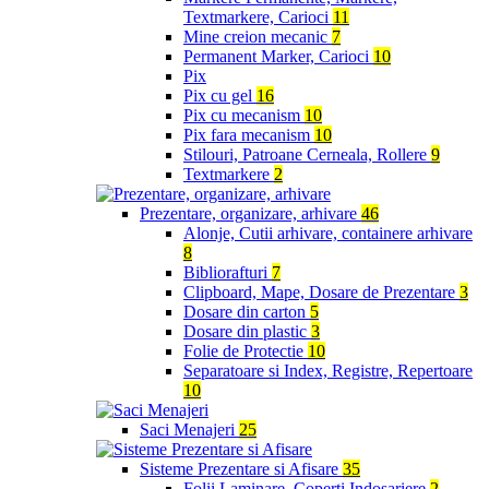
Textmarkere, Carioci
11
Mine creion mecanic
7
Permanent Marker, Carioci
10
Pix
Pix cu gel
16
Pix cu mecanism
10
Pix fara mecanism
10
Stilouri, Patroane Cerneala, Rollere
9
Textmarkere
2
Prezentare, organizare, arhivare
46
Alonje, Cutii arhivare, containere arhivare
8
Bibliorafturi
7
Clipboard, Mape, Dosare de Prezentare
3
Dosare din carton
5
Dosare din plastic
3
Folie de Protectie
10
Separatoare si Index, Registre, Repertoare
10
Saci Menajeri
25
Sisteme Prezentare si Afisare
35
Folii Laminare, Coperti Indosariere
2