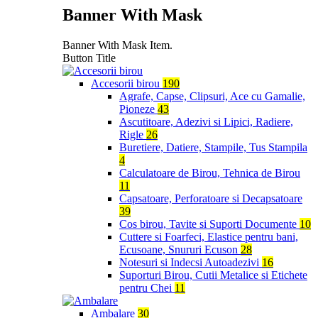
Banner With Mask
Banner With Mask Item.
Button Title
Accesorii birou
190
Agrafe, Capse, Clipsuri, Ace cu Gamalie,
Pioneze
43
Ascutitoare, Adezivi si Lipici, Radiere,
Rigle
26
Buretiere, Datiere, Stampile, Tus Stampila
4
Calculatoare de Birou, Tehnica de Birou
11
Capsatoare, Perforatoare si Decapsatoare
39
Cos birou, Tavite si Suporti Documente
10
Cuttere si Foarfeci, Elastice pentru bani,
Ecusoane, Snururi Ecuson
28
Notesuri si Indecsi Autoadezivi
16
Suporturi Birou, Cutii Metalice si Etichete
pentru Chei
11
Ambalare
30