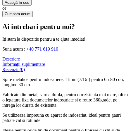
Adaugă în coș
or
Cumpara acum
Ai intrebari pentru noi?
Iti stam la dispozitie pentru a te ajuta imediat!
Suna acum :
+40 771 619 910
Descriere
Informații suplimentare
Recenzii (0)
Spire metalice pentru indosariere, 11mm (7/16’) pentru 65-80 coli,
lungime 30 cm.
Fabricate din metal, sarma dubla, pentru o rezistenta mai mare, ofera
o legatura fixa documetelor indosariate si o rotire 360grade, pe
intrega lor durata de existenta.
Se utilizeaza impreuna cu aparat de indosariat, ideal pentru gauri
patrate cat si rotunde.
Ideale pentru orice tip de document pentru o finisare cu stil si de