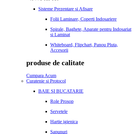
Sisteme Prezentare si Afisare
Folii Laminare, Coperti Indosariere
Spirale, Baghete, Aparate pentru Indosariat
si Laminat
Whiteboard, Flipchart, Panou Pluta,
Accesorii
produse de calitate
Cumpara Acum
Curatenie si Protocol
BAIE SI BUCATARIE
Role Prosop
Servetele
Hartie igienica
Sapunuri