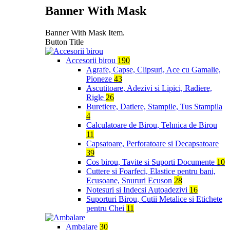
Banner With Mask
Banner With Mask Item.
Button Title
Accesorii birou
190
Agrafe, Capse, Clipsuri, Ace cu Gamalie,
Pioneze
43
Ascutitoare, Adezivi si Lipici, Radiere,
Rigle
26
Buretiere, Datiere, Stampile, Tus Stampila
4
Calculatoare de Birou, Tehnica de Birou
11
Capsatoare, Perforatoare si Decapsatoare
39
Cos birou, Tavite si Suporti Documente
10
Cuttere si Foarfeci, Elastice pentru bani,
Ecusoane, Snururi Ecuson
28
Notesuri si Indecsi Autoadezivi
16
Suporturi Birou, Cutii Metalice si Etichete
pentru Chei
11
Ambalare
30