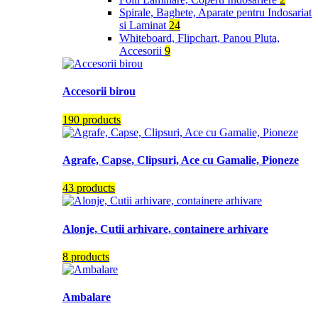
Spirale, Baghete, Aparate pentru Indosariat
si Laminat
24
Whiteboard, Flipchart, Panou Pluta,
Accesorii
9
Accesorii birou
190 products
Agrafe, Capse, Clipsuri, Ace cu Gamalie, Pioneze
43 products
Alonje, Cutii arhivare, containere arhivare
8 products
Ambalare