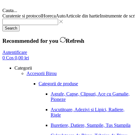
Cauta...
Curatenie si protocol
Horeca
Auto
Articole din hartie
Instrumente de scr
Search
Recommended for you
Refresh
Autentificare
0
Cos
0,00
lei
Categorii
Accesorii Birou
Categorii de produse
Agrafe, Capse, Clipsuri, Ace cu Gamalie,
Pioneze
Ascutitoare, Adezivi si Lipici, Radiere,
Rigle
Buretiere, Datiere, Stampile, Tus Stampila