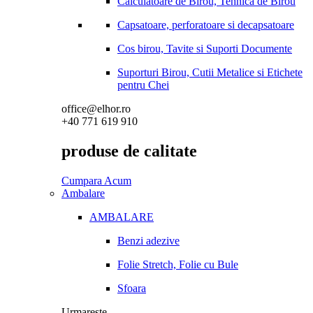
Calculatoare de Birou, Tehnica de Birou
Capsatoare, perforatoare si decapsatoare
Cos birou, Tavite si Suporti Documente
Suporturi Birou, Cutii Metalice si Etichete
pentru Chei
office@elhor.ro
+40 771 619 910
produse de calitate
Cumpara Acum
Ambalare
AMBALARE
Benzi adezive
Folie Stretch, Folie cu Bule
Sfoara
Urmareste