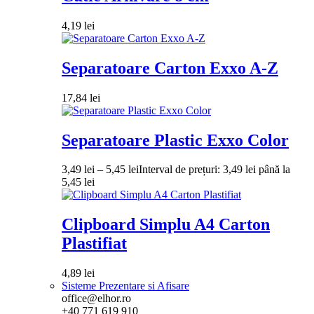
4,19
lei
Separatoare Carton Exxo A-Z
17,84
lei
Separatoare Plastic Exxo Color
3,49
lei
–
5,45
lei
Interval de prețuri: 3,49 lei până la
5,45 lei
Clipboard Simplu A4 Carton
Plastifiat
4,89
lei
Sisteme Prezentare si Afisare
office@elhor.ro
+40 771 619 910