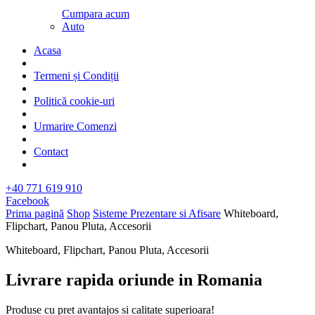
Cumpara acum
Auto
Acasa
Termeni și Condiții
Politică cookie-uri
Urmarire Comenzi
Contact
+40 771 619 910
Facebook
Prima pagină
Shop
Sisteme Prezentare si Afisare
Whiteboard,
Flipchart, Panou Pluta, Accesorii
Whiteboard, Flipchart, Panou Pluta, Accesorii
Livrare rapida oriunde in Romania​
Produse cu pret avantajos si calitate superioara!