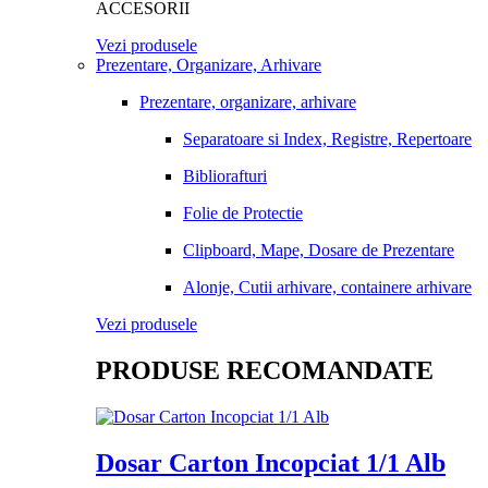
ACCESORII
Vezi produsele
Prezentare, Organizare, Arhivare
Prezentare, organizare, arhivare
Separatoare si Index, Registre, Repertoare
Bibliorafturi
Folie de Protectie
Clipboard, Mape, Dosare de Prezentare
Alonje, Cutii arhivare, containere arhivare
Vezi produsele
PRODUSE RECOMANDATE
Dosar Carton Incopciat 1/1 Alb