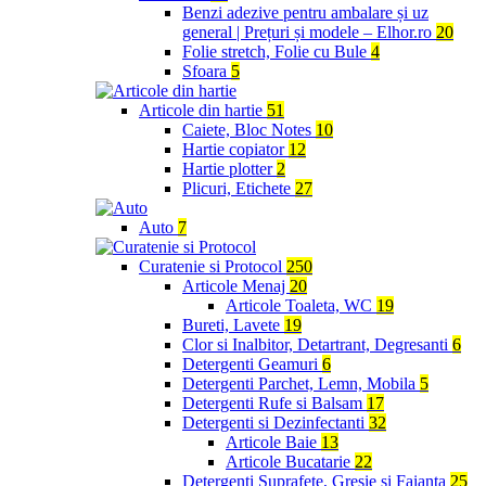
Benzi adezive pentru ambalare și uz
general | Prețuri și modele – Elhor.ro
20
Folie stretch, Folie cu Bule
4
Sfoara
5
Articole din hartie
51
Caiete, Bloc Notes
10
Hartie copiator
12
Hartie plotter
2
Plicuri, Etichete
27
Auto
7
Curatenie si Protocol
250
Articole Menaj
20
Articole Toaleta, WC
19
Bureti, Lavete
19
Clor si Inalbitor, Detartrant, Degresanti
6
Detergenti Geamuri
6
Detergenti Parchet, Lemn, Mobila
5
Detergenti Rufe si Balsam
17
Detergenti si Dezinfectanti
32
Articole Baie
13
Articole Bucatarie
22
Detergenti Suprafete, Gresie si Faianta
25