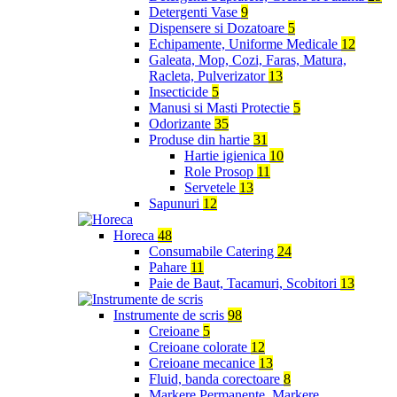
Detergenti Vase
9
Dispensere si Dozatoare
5
Echipamente, Uniforme Medicale
12
Galeata, Mop, Cozi, Faras, Matura,
Racleta, Pulverizator
13
Insecticide
5
Manusi si Masti Protectie
5
Odorizante
35
Produse din hartie
31
Hartie igienica
10
Role Prosop
11
Servetele
13
Sapunuri
12
Horeca
48
Consumabile Catering
24
Pahare
11
Paie de Baut, Tacamuri, Scobitori
13
Instrumente de scris
98
Creioane
5
Creioane colorate
12
Creioane mecanice
13
Fluid, banda corectoare
8
Markere Permanente, Markere,