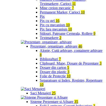
Textmarkere, Carioci
11
Mine creion mecanic
7
Permanent Marker, Carioci
10
Pix
Pix cu gel
16
Pix cu mecanism
10
Pix fara mecanism
10
Stilouri, Patroane Cerneala, Rollere
9
Textmarkere
2
Prezentare, organizare, arhivare
46
Alonje, Cutii arhivare, containere arhivare
8
Bibliorafturi
7
Clipboard, Mape, Dosare de Prezentare
3
Dosare din carton
5
Dosare din plastic
3
Folie de Protectie
10
Separatoare si Index, Registre, Repertoare
10
Saci Menajeri
25
Sisteme Prezentare si Afisare
35
Folii Laminare, Coperti Indosariere
2