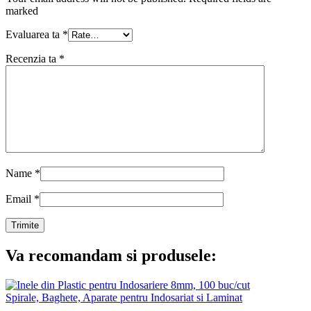
marked
Evaluarea ta
*
Recenzia ta
*
Name
*
Email
*
Va recomandam si produsele:
Spirale, Baghete, Aparate pentru Indosariat si Laminat