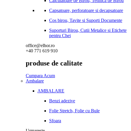
Calculatoare de Birou, Tehnica de Birou
Capsatoare, perforatoare si decapsatoare
Cos birou, Tavite si Suporti Documente
Suporturi Birou, Cutii Metalice si Etichete
pentru Chei
office@elhor.ro
+40 771 619 910
produse de calitate
Cumpara Acum
Ambalare
AMBALARE
Benzi adezive
Folie Stretch, Folie cu Bule
Sfoara
Urmareste