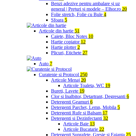
Benzi adezive pentru ambalare și uz
general | Prețuri și modele – Elhor.ro
20
Folie stretch, Folie cu Bule
4
Sfoara
5
Articole din hartie
51
Caiete, Bloc Notes
10
Hartie copiator
12
Hartie plotter
2
Plicuri, Etichete
27
Auto
7
Curatenie si Protocol
250
Articole Menaj
20
Articole Toaleta, WC
19
Bureti, Lavete
19
Clor si Inalbitor, Detartrant, Degresanti
6
Detergenti Geamuri
6
Detergenti Parchet, Lemn, Mobila
5
Detergenti Rufe si Balsam
17
Detergenti si Dezinfectanti
32
Articole Baie
13
Articole Bucatarie
22
Detergenti Suprafete, Gresie si Faianta
25