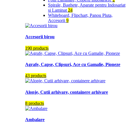
Spirale, Baghete, Aparate pentru Indosariat
si Laminat
24
Whiteboard, Flipchart, Panou Pluta,
Accesorii
9
Accesorii birou
190 products
Agrafe, Capse, Clipsuri, Ace cu Gamalie, Pioneze
43 products
Alonje, Cutii arhivare, containere arhivare
8 products
Ambalare