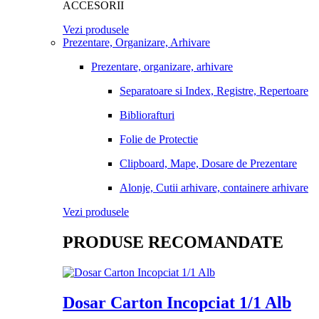
ACCESORII
Vezi produsele
Prezentare, Organizare, Arhivare
Prezentare, organizare, arhivare
Separatoare si Index, Registre, Repertoare
Bibliorafturi
Folie de Protectie
Clipboard, Mape, Dosare de Prezentare
Alonje, Cutii arhivare, containere arhivare
Vezi produsele
PRODUSE RECOMANDATE
Dosar Carton Incopciat 1/1 Alb