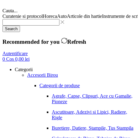
Cauta...
Curatenie si protocol
Horeca
Auto
Articole din hartie
Instrumente de scr
Search
Recommended for you
Refresh
Autentificare
0
Cos
0,00
lei
Categorii
Accesorii Birou
Categorii de produse
Agrafe, Capse, Clipsuri, Ace cu Gamalie,
Pioneze
Ascutitoare, Adezivi si Lipici, Radiere,
Rigle
Buretiere, Datiere, Stampile, Tus Stampila