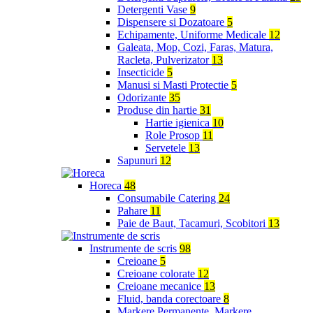
Detergenti Vase
9
Dispensere si Dozatoare
5
Echipamente, Uniforme Medicale
12
Galeata, Mop, Cozi, Faras, Matura,
Racleta, Pulverizator
13
Insecticide
5
Manusi si Masti Protectie
5
Odorizante
35
Produse din hartie
31
Hartie igienica
10
Role Prosop
11
Servetele
13
Sapunuri
12
Horeca
48
Consumabile Catering
24
Pahare
11
Paie de Baut, Tacamuri, Scobitori
13
Instrumente de scris
98
Creioane
5
Creioane colorate
12
Creioane mecanice
13
Fluid, banda corectoare
8
Markere Permanente, Markere,