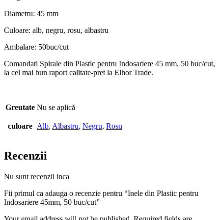
Diametru: 45 mm
Culoare: alb, negru, rosu, albastru
Ambalare: 50buc/cut
Comandati Spirale din Plastic pentru Indosariere 45 mm, 50 buc/cut,
la cel mai bun raport calitate-pret la Elhor Trade.
Greutate
Nu se aplică
culoare
Alb
,
Albastru
,
Negru
,
Rosu
Recenzii
Nu sunt recenzii inca
Fii primul ca adauga o recenzie pentru “Inele din Plastic pentru
Indosariere 45mm, 50 buc/cut”
Your email address will not be published. Required fields are