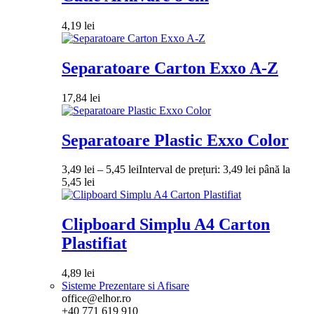
4,19
lei
Separatoare Carton Exxo A-Z
17,84
lei
Separatoare Plastic Exxo Color
3,49
lei
–
5,45
lei
Interval de prețuri: 3,49 lei până la
5,45 lei
Clipboard Simplu A4 Carton
Plastifiat
4,89
lei
Sisteme Prezentare si Afisare
office@elhor.ro
+40 771 619 910