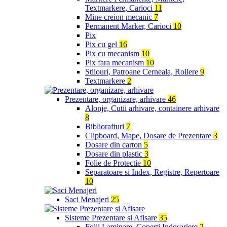
Textmarkere, Carioci
11
Mine creion mecanic
7
Permanent Marker, Carioci
10
Pix
Pix cu gel
16
Pix cu mecanism
10
Pix fara mecanism
10
Stilouri, Patroane Cerneala, Rollere
9
Textmarkere
2
Prezentare, organizare, arhivare
46
Alonje, Cutii arhivare, containere arhivare
8
Bibliorafturi
7
Clipboard, Mape, Dosare de Prezentare
3
Dosare din carton
5
Dosare din plastic
3
Folie de Protectie
10
Separatoare si Index, Registre, Repertoare
10
Saci Menajeri
25
Sisteme Prezentare si Afisare
35
Folii Laminare, Coperti Indosariere
2