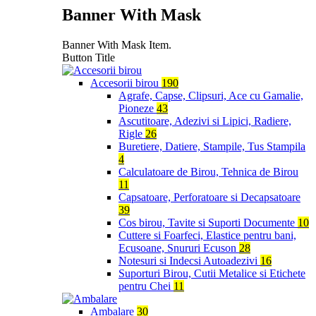
Banner With Mask
Banner With Mask Item.
Button Title
Accesorii birou
190
Agrafe, Capse, Clipsuri, Ace cu Gamalie,
Pioneze
43
Ascutitoare, Adezivi si Lipici, Radiere,
Rigle
26
Buretiere, Datiere, Stampile, Tus Stampila
4
Calculatoare de Birou, Tehnica de Birou
11
Capsatoare, Perforatoare si Decapsatoare
39
Cos birou, Tavite si Suporti Documente
10
Cuttere si Foarfeci, Elastice pentru bani,
Ecusoane, Snururi Ecuson
28
Notesuri si Indecsi Autoadezivi
16
Suporturi Birou, Cutii Metalice si Etichete
pentru Chei
11
Ambalare
30