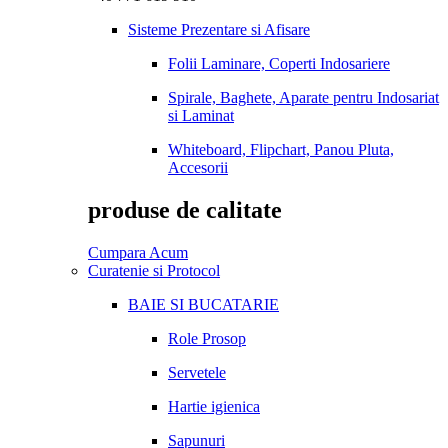
Sisteme Prezentare si Afisare
Folii Laminare, Coperti Indosariere
Spirale, Baghete, Aparate pentru Indosariat
si Laminat
Whiteboard, Flipchart, Panou Pluta,
Accesorii
produse de calitate
Cumpara Acum
Curatenie si Protocol
BAIE SI BUCATARIE
Role Prosop
Servetele
Hartie igienica
Sapunuri