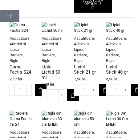
SELECTEAZĂ
OPȚIUNILE
Ascutitoare,
Ascutitoare,
Ascutitoare,
Ascutitoare,
Adezivi si
Adezivi si
Adezivi si
Adezivi si
Lipici,
Lipici,
Lipici,
Lipici,
Radiere,
Radiere,
Radiere,
Radiere,
Rigle
Rigle
Rigle
Rigle
Guma
Lipici
Lipici
Lipici
Factis S24
Lichid 50
Stick 21 gr
Stick 40 gr
ml
2,77
lei
1,98
lei
3,98
lei
1,88
lei
Ascutitoare,
Ascutitoare,
Ascutitoare,
Ascutitoare,
Adezivi si
Adezivi si
Adezivi si
Adezivi si