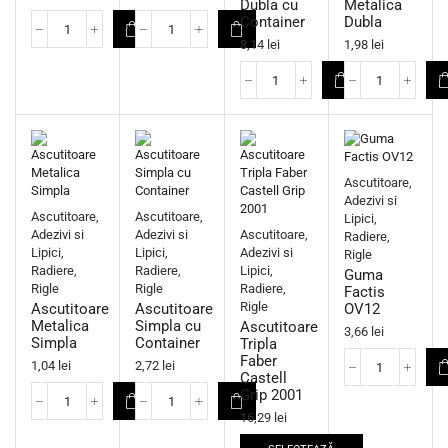
Dubla cu
Metalica
Container
Dubla
3,14
lei
1,98
lei
Ascutitoare,
Adezivi si
Ascutitoare,
Ascutitoare,
Lipici,
Adezivi si
Adezivi si
Ascutitoare,
Radiere,
Lipici,
Lipici,
Adezivi si
Rigle
Radiere,
Radiere,
Lipici,
Guma
Rigle
Rigle
Radiere,
Factis
Rigle
Ascutitoare
Ascutitoare
OV12
Metalica
Simpla cu
Ascutitoare
3,66
lei
Simpla
Container
Tripla
Faber
1,04
lei
2,72
lei
Castell
Grip 2001
16,29
lei