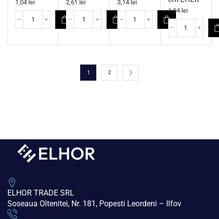
1,04
lei
2,61
lei
3,14
lei
1,04
lei
1
2
ELHOR TRADE SRL
Soseaua Oltenitei, Nr. 181, Popesti Leordeni – Ilfov