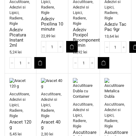
Ascutitoare,
Lipici,
Ascutitoare,
Adezivi si
Adezivi si
Radiere,
Adezivi si
Lipici,
Lipici,
Rigle
Lipici,
Radiere,
Radiere,
Radiere,
Rigle
Adeziv
Rigle
Poxilina 10
Rigle
Adeziv Tac
minute
Pac 9gr
Adeziv
Adeziv
Picatura
Poxipol
22,89
lei
13,64
lei
Instant
Bicomponent
2ml
10min
5,24
lei
22,92
lei
Ascutitoare,
Ascutitoare,
Adezivi si
Adezivi si
Ascutitoare,
Ascutitoare,
Lipici,
Lipici,
Adezivi si
Adezivi si
Radiere,
Radiere,
Lipici,
Lipici,
Rigle
Rigle
Radiere,
Radiere,
Aracet 120
Aracet 40
Rigle
Rigle
g
g
Ascutitoare
Ascutitoare
5,45
lei
2,30
lei