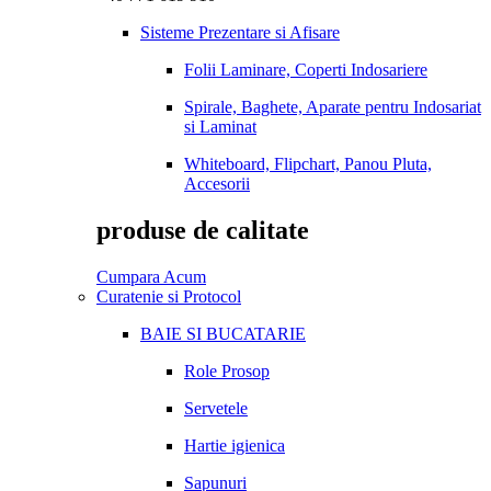
Sisteme Prezentare si Afisare
Folii Laminare, Coperti Indosariere
Spirale, Baghete, Aparate pentru Indosariat
si Laminat
Whiteboard, Flipchart, Panou Pluta,
Accesorii
produse de calitate
Cumpara Acum
Curatenie si Protocol
BAIE SI BUCATARIE
Role Prosop
Servetele
Hartie igienica
Sapunuri