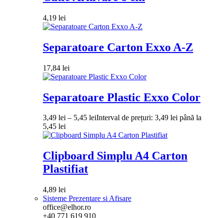
4,19
lei
Separatoare Carton Exxo A-Z
17,84
lei
Separatoare Plastic Exxo Color
3,49
lei
–
5,45
lei
Interval de prețuri: 3,49 lei până la
5,45 lei
Clipboard Simplu A4 Carton
Plastifiat
4,89
lei
Sisteme Prezentare si Afisare
office@elhor.ro
+40 771 619 910