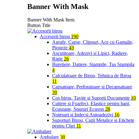
Banner With Mask
Banner With Mask Item.
Button Title
Accesorii birou
190
Agrafe, Capse, Clipsuri, Ace cu Gamalie,
Pioneze
43
Ascutitoare, Adezivi si Lipici, Radiere,
Rigle
26
Buretiere, Datiere, Stampile, Tus Stampila
4
Calculatoare de Birou, Tehnica de Birou
11
Capsatoare, Perforatoare si Decapsatoare
39
Cos birou, Tavite si Suporti Documente
10
Cuttere si Foarfeci, Elastice pentru bani,
Ecusoane, Snururi Ecuson
28
Notesuri si Indecsi Autoadezivi
16
Suporturi Birou, Cutii Metalice si Etichete
pentru Chei
11
Ambalare
30