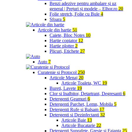
Benzi adezive pentru ambalare și uz
general | Prețuri și modele – Elhor.ro
20
Folie stretch, Folie cu Bule
4
Sfoara
5
Articole din hartie
51
Caiete, Bloc Notes
10
Hartie copiator
12
Hartie plotter
2
Plicuri, Etichete
27
Auto
7
Curatenie si Protocol
250
Articole Menaj
20
Articole Toaleta, WC
19
Bureti, Lavete
19
Clor si Inalbitor, Detartrant, Degresanti
6
Detergenti Geamuri
6
Detergenti Parchet, Lemn, Mobila
5
Detergenti Rufe si Balsam
17
Detergenti si Dezinfectanti
32
Articole Baie
13
Articole Bucatarie
22
Detergenti Suprafete, Gresie si Faianta
25