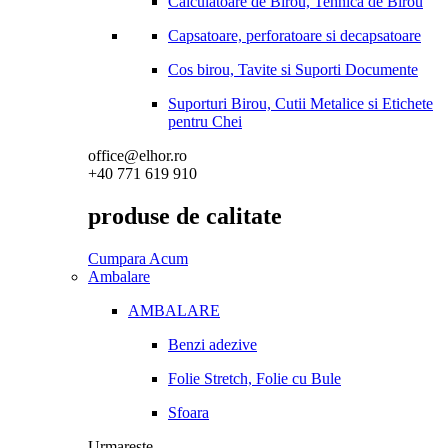
Calculatoare de Birou, Tehnica de Birou
Capsatoare, perforatoare si decapsatoare
Cos birou, Tavite si Suporti Documente
Suporturi Birou, Cutii Metalice si Etichete
pentru Chei
office@elhor.ro
+40 771 619 910
produse de calitate
Cumpara Acum
Ambalare
AMBALARE
Benzi adezive
Folie Stretch, Folie cu Bule
Sfoara
Urmareste