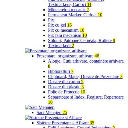
Textmarkere, Carioci
11
Mine creion mecanic
7
Permanent Marker, Carioci
10
Pix
Pix cu gel
16
Pix cu mecanism
10
Pix fara mecanism
10
Stilouri, Patroane Cerneala, Rollere
9
Textmarkere
2
Prezentare, organizare, arhivare
46
Alonje, Cutii arhivare, containere arhivare
8
Bibliorafturi
7
Clipboard, Mape, Dosare de Prezentare
3
Dosare din carton
5
Dosare din plastic
3
Folie de Protectie
10
Separatoare si Index, Registre, Repertoare
10
Saci Menajeri
25
Sisteme Prezentare si Afisare
35
Folii Laminare, Coperti Indosariere
2