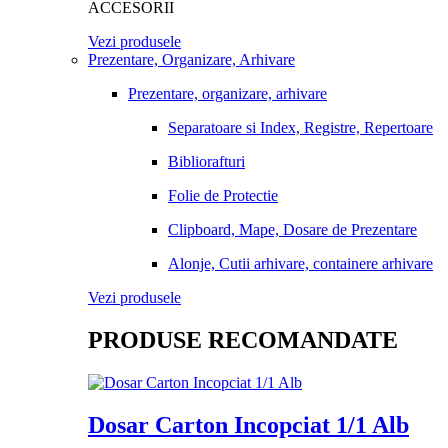
ACCESORII
Vezi produsele
Prezentare, Organizare, Arhivare
Prezentare, organizare, arhivare
Separatoare si Index, Registre, Repertoare
Bibliorafturi
Folie de Protectie
Clipboard, Mape, Dosare de Prezentare
Alonje, Cutii arhivare, containere arhivare
Vezi produsele
PRODUSE RECOMANDATE
Dosar Carton Incopciat 1/1 Alb