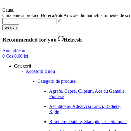
Cauta...
Curatenie si protocol
Horeca
Auto
Articole din hartie
Instrumente de scr
Search
Recommended for you
Refresh
Autentificare
0
Cos
0,00
lei
Categorii
Accesorii Birou
Categorii de produse
Agrafe, Capse, Clipsuri, Ace cu Gamalie,
Pioneze
Ascutitoare, Adezivi si Lipici, Radiere,
Rigle
Buretiere, Datiere, Stampile, Tus Stampila