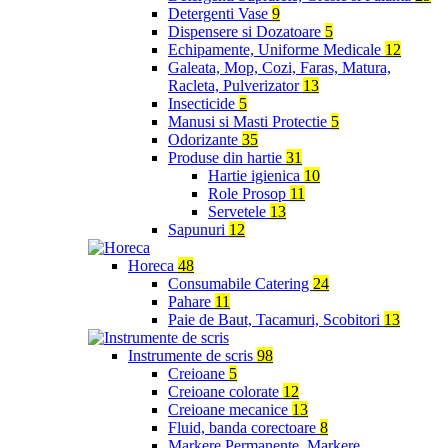
Detergenti Vase
9
Dispensere si Dozatoare
5
Echipamente, Uniforme Medicale
12
Galeata, Mop, Cozi, Faras, Matura,
Racleta, Pulverizator
13
Insecticide
5
Manusi si Masti Protectie
5
Odorizante
35
Produse din hartie
31
Hartie igienica
10
Role Prosop
11
Servetele
13
Sapunuri
12
Horeca
48
Consumabile Catering
24
Pahare
11
Paie de Baut, Tacamuri, Scobitori
13
Instrumente de scris
98
Creioane
5
Creioane colorate
12
Creioane mecanice
13
Fluid, banda corectoare
8
Markere Permanente, Markere,