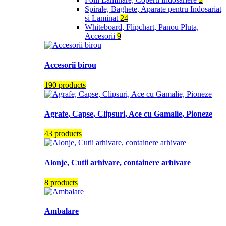
Spirale, Baghete, Aparate pentru Indosariat
si Laminat
24
Whiteboard, Flipchart, Panou Pluta,
Accesorii
9
Accesorii birou
190 products
Agrafe, Capse, Clipsuri, Ace cu Gamalie, Pioneze
43 products
Alonje, Cutii arhivare, containere arhivare
8 products
Ambalare