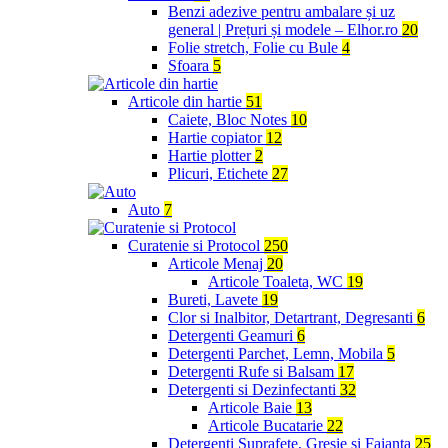
Benzi adezive pentru ambalare și uz
general | Prețuri și modele – Elhor.ro
20
Folie stretch, Folie cu Bule
4
Sfoara
5
Articole din hartie
51
Caiete, Bloc Notes
10
Hartie copiator
12
Hartie plotter
2
Plicuri, Etichete
27
Auto
7
Curatenie si Protocol
250
Articole Menaj
20
Articole Toaleta, WC
19
Bureti, Lavete
19
Clor si Inalbitor, Detartrant, Degresanti
6
Detergenti Geamuri
6
Detergenti Parchet, Lemn, Mobila
5
Detergenti Rufe si Balsam
17
Detergenti si Dezinfectanti
32
Articole Baie
13
Articole Bucatarie
22
Detergenti Suprafete, Gresie si Faianta
25