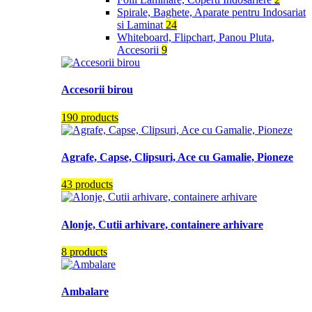
Spirale, Baghete, Aparate pentru Indosariat
si Laminat
24
Whiteboard, Flipchart, Panou Pluta,
Accesorii
9
Accesorii birou
190 products
Agrafe, Capse, Clipsuri, Ace cu Gamalie, Pioneze
43 products
Alonje, Cutii arhivare, containere arhivare
8 products
Ambalare