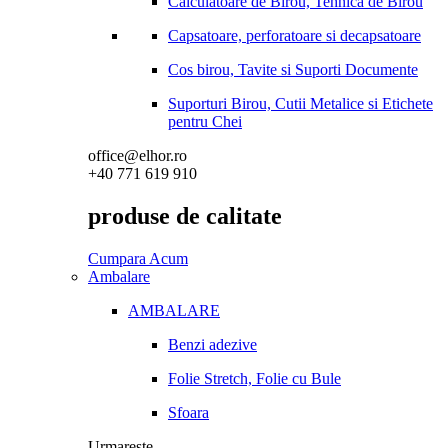
Calculatoare de Birou, Tehnica de Birou
Capsatoare, perforatoare si decapsatoare
Cos birou, Tavite si Suporti Documente
Suporturi Birou, Cutii Metalice si Etichete
pentru Chei
office@elhor.ro
+40 771 619 910
produse de calitate
Cumpara Acum
Ambalare
AMBALARE
Benzi adezive
Folie Stretch, Folie cu Bule
Sfoara
Urmareste