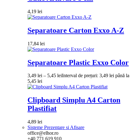
4,19
lei
Separatoare Carton Exxo A-Z
17,84
lei
Separatoare Plastic Exxo Color
3,49
lei
–
5,45
lei
Interval de prețuri: 3,49 lei până la
5,45 lei
Clipboard Simplu A4 Carton
Plastifiat
4,89
lei
Sisteme Prezentare si Afisare
office@elhor.ro
+40 771 619 910