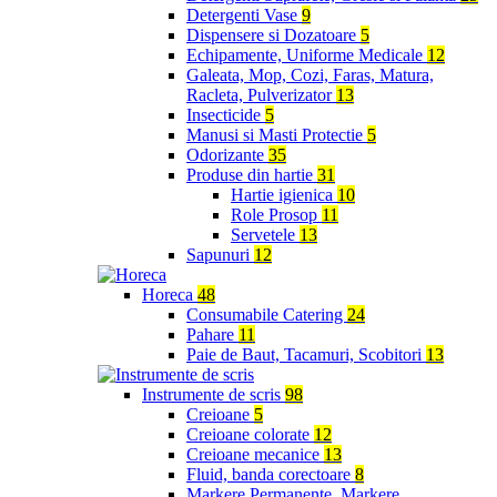
Detergenti Vase
9
Dispensere si Dozatoare
5
Echipamente, Uniforme Medicale
12
Galeata, Mop, Cozi, Faras, Matura,
Racleta, Pulverizator
13
Insecticide
5
Manusi si Masti Protectie
5
Odorizante
35
Produse din hartie
31
Hartie igienica
10
Role Prosop
11
Servetele
13
Sapunuri
12
Horeca
48
Consumabile Catering
24
Pahare
11
Paie de Baut, Tacamuri, Scobitori
13
Instrumente de scris
98
Creioane
5
Creioane colorate
12
Creioane mecanice
13
Fluid, banda corectoare
8
Markere Permanente, Markere,