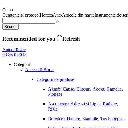
Cauta...
Curatenie si protocol
Horeca
Auto
Articole din hartie
Instrumente de scr
Search
Recommended for you
Refresh
Autentificare
0
Cos
0,00
lei
Categorii
Accesorii Birou
Categorii de produse
Agrafe, Capse, Clipsuri, Ace cu Gamalie,
Pioneze
Ascutitoare, Adezivi si Lipici, Radiere,
Rigle
Buretiere, Datiere, Stampile, Tus Stampila