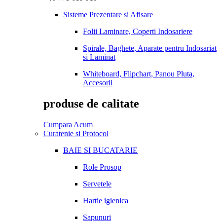
Sisteme Prezentare si Afisare
Folii Laminare, Coperti Indosariere
Spirale, Baghete, Aparate pentru Indosariat
si Laminat
Whiteboard, Flipchart, Panou Pluta,
Accesorii
produse de calitate
Cumpara Acum
Curatenie si Protocol
BAIE SI BUCATARIE
Role Prosop
Servetele
Hartie igienica
Sapunuri