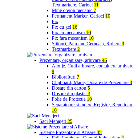
Textmarkere, Carioci
11
Mine creion mecanic
7
Permanent Marker, Carioci
10
Pix
Pix cu gel
16
Pix cu mecanism
10
Pix fara mecanism
10
Stilouri, Patroane Cerneala, Rollere
9
Textmarkere
2
Prezentare, organizare, arhivare
46
Alonje, Cutii arhivare, containere arhivare
8
Bibliorafturi
7
Clipboard, Mape, Dosare de Prezentare
3
Dosare din carton
5
Dosare din plastic
3
Folie de Protectie
10
Separatoare si Index, Registre, Repertoare
10
Saci Menajeri
25
Sisteme Prezentare si Afisare
35
Folii Laminare, Coperti Indosariere
2