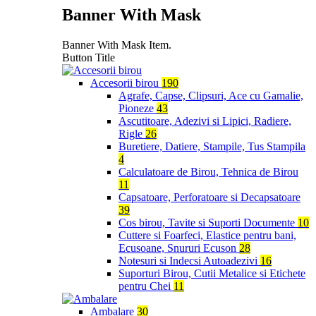
Banner With Mask
Banner With Mask Item.
Button Title
Accesorii birou
190
Agrafe, Capse, Clipsuri, Ace cu Gamalie,
Pioneze
43
Ascutitoare, Adezivi si Lipici, Radiere,
Rigle
26
Buretiere, Datiere, Stampile, Tus Stampila
4
Calculatoare de Birou, Tehnica de Birou
11
Capsatoare, Perforatoare si Decapsatoare
39
Cos birou, Tavite si Suporti Documente
10
Cuttere si Foarfeci, Elastice pentru bani,
Ecusoane, Snururi Ecuson
28
Notesuri si Indecsi Autoadezivi
16
Suporturi Birou, Cutii Metalice si Etichete
pentru Chei
11
Ambalare
30