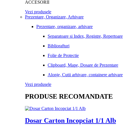
ACCESORII
Vezi produsele
Prezentare, Organizare, Arhivare
Prezentare, organizare, arhivare
Separatoare si Index, Registre, Repertoare
Bibliorafturi
Folie de Protectie
Clipboard, Mape, Dosare de Prezentare
Alonje, Cutii arhivare, containere arhivare
Vezi produsele
PRODUSE RECOMANDATE
Dosar Carton Incopciat 1/1 Alb