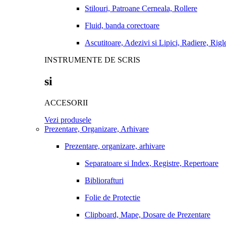
Stilouri, Patroane Cerneala, Rollere
Fluid, banda corectoare
Ascutitoare, Adezivi si Lipici, Radiere, Rigl
INSTRUMENTE DE SCRIS
si
ACCESORII
Vezi produsele
Prezentare, Organizare, Arhivare
Prezentare, organizare, arhivare
Separatoare si Index, Registre, Repertoare
Bibliorafturi
Folie de Protectie
Clipboard, Mape, Dosare de Prezentare