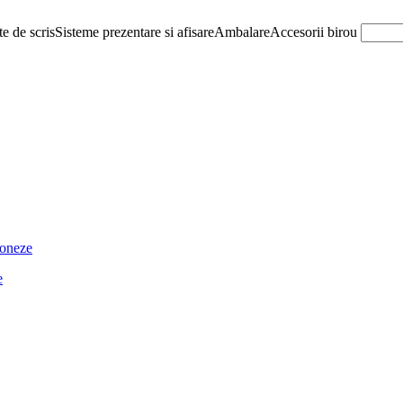
e de scris
Sisteme prezentare si afisare
Ambalare
Accesorii birou
ioneze
e