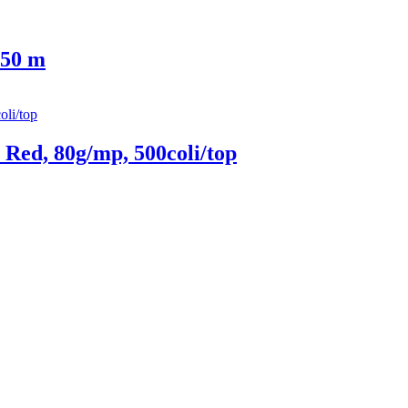
 50 m
Red, 80g/mp, 500coli/top