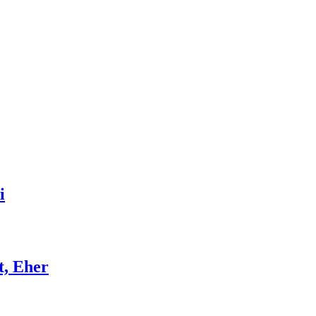
i
t, Eher