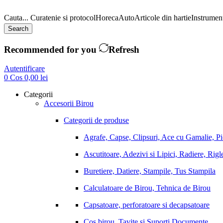
Cauta...
Curatenie si protocol
Horeca
Auto
Articole din hartie
Instrument
Search
Recommended for you
Refresh
Autentificare
0
Cos
0,00
lei
Categorii
Accesorii Birou
Categorii de produse
Agrafe, Capse, Clipsuri, Ace cu Gamalie, P
Ascutitoare, Adezivi si Lipici, Radiere, Rigl
Buretiere, Datiere, Stampile, Tus Stampila
Calculatoare de Birou, Tehnica de Birou
Capsatoare, perforatoare si decapsatoare
Cos birou, Tavite si Suporti Documente