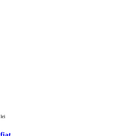
lei
fiat