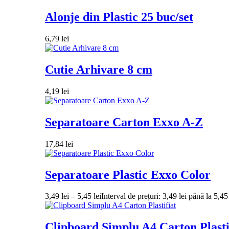
Alonje din Plastic 25 buc/set
6,79
lei
Cutie Arhivare 8 cm
4,19
lei
Separatoare Carton Exxo A-Z
17,84
lei
Separatoare Plastic Exxo Color
3,49
lei
–
5,45
lei
Interval de prețuri: 3,49 lei până la 5,45 
Clipboard Simplu A4 Carton Plasti