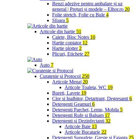
Benzi adezive pentru ambalare și uz
general | Prețuri și modele – Elhor.ro
20
Folie stretch, Folie cu Bule
4
Sfoara
5
Articole din hartie
51
Caiete, Bloc Notes
10
Hartie copiator
12
Hartie plotter
2
Plicuri, Etichete
27
Auto
7
Curatenie si Protocol
250
Articole Menaj
20
Articole Toaleta, WC
19
Bureti, Lavete
19
Clor si Inalbitor, Detartrant, Degresanti
6
Detergenti Geamuri
6
Detergenti Parchet, Lemn, Mobila
5
Detergenti Rufe si Balsam
17
Detergenti si Dezinfectanti
32
Articole Baie
13
Articole Bucatarie
22
Detergenti Suprafete, Gresie si Faianta
25