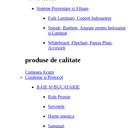
Sisteme Prezentare si Afisare
Folii Laminare, Coperti Indosariere
Spirale, Baghete, Aparate pentru Indosariat
si Laminat
Whiteboard, Flipchart, Panou Pluta,
Accesorii
produse de calitate
Cumpara Acum
Curatenie si Protocol
BAIE SI BUCATARIE
Role Prosop
Servetele
Hartie igienica
Sapunuri