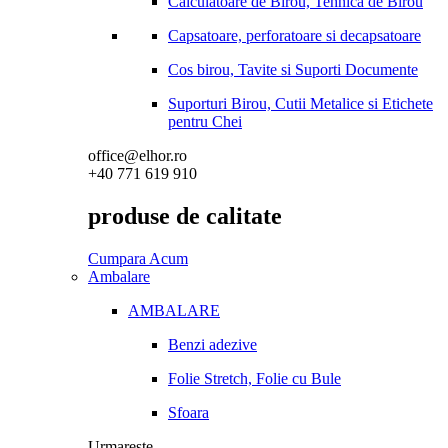
Calculatoare de Birou, Tehnica de Birou
Capsatoare, perforatoare si decapsatoare
Cos birou, Tavite si Suporti Documente
Suporturi Birou, Cutii Metalice si Etichete
pentru Chei
office@elhor.ro
+40 771 619 910
produse de calitate
Cumpara Acum
Ambalare
AMBALARE
Benzi adezive
Folie Stretch, Folie cu Bule
Sfoara
Urmareste