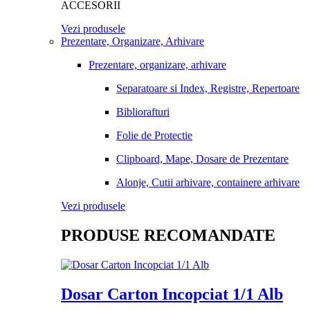
ACCESORII
Vezi produsele
Prezentare, Organizare, Arhivare
Prezentare, organizare, arhivare
Separatoare si Index, Registre, Repertoare
Bibliorafturi
Folie de Protectie
Clipboard, Mape, Dosare de Prezentare
Alonje, Cutii arhivare, containere arhivare
Vezi produsele
PRODUSE RECOMANDATE
Dosar Carton Incopciat 1/1 Alb