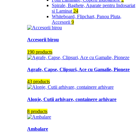
Spirale, Baghete, Aparate pentru Indosariat
si Laminat
24
Whiteboard, Flipchart, Panou Pluta,
Accesorii
9
Accesorii birou
190 products
Agrafe, Capse, Clipsuri, Ace cu Gamalie, Pioneze
43 products
Alonje, Cutii arhivare, containere arhivare
8 products
Ambalare