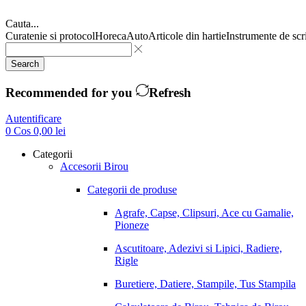
Cauta...
Curatenie si protocol
Horeca
Auto
Articole din hartie
Instrumente de scr
Search
Recommended for you
Refresh
Autentificare
0
Cos
0,00
lei
Categorii
Accesorii Birou
Categorii de produse
Agrafe, Capse, Clipsuri, Ace cu Gamalie,
Pioneze
Ascutitoare, Adezivi si Lipici, Radiere,
Rigle
Buretiere, Datiere, Stampile, Tus Stampila