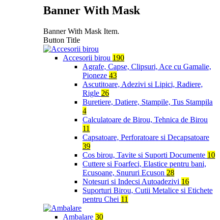
Banner With Mask
Banner With Mask Item.
Button Title
Accesorii birou
190
Agrafe, Capse, Clipsuri, Ace cu Gamalie,
Pioneze
43
Ascutitoare, Adezivi si Lipici, Radiere,
Rigle
26
Buretiere, Datiere, Stampile, Tus Stampila
4
Calculatoare de Birou, Tehnica de Birou
11
Capsatoare, Perforatoare si Decapsatoare
39
Cos birou, Tavite si Suporti Documente
10
Cuttere si Foarfeci, Elastice pentru bani,
Ecusoane, Snururi Ecuson
28
Notesuri si Indecsi Autoadezivi
16
Suporturi Birou, Cutii Metalice si Etichete
pentru Chei
11
Ambalare
30