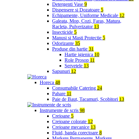
Detergenti Vase
9
Dispensere si Dozatoare
5
Echipamente, Uniforme Medicale
12
Galeata, Mop, Cozi, Faras, Matura,
Racleta, Pulverizator
13
Insecticide
5
Manusi si Masti Protectie
5
Odorizante
35
Produse din hartie
31
Hartie igienica
10
Role Prosop
11
Servetele
13
Sapunuri
12
Horeca
48
Consumabile Catering
24
Pahare
11
Paie de Baut, Tacamuri, Scobitori
13
Instrumente de scris
98
Creioane
5
Creioane colorate
12
Creioane mecanice
13
Fluid, banda corectoare
8
Markere Permanente, Markere,