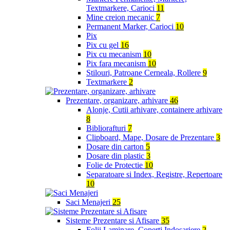
Textmarkere, Carioci
11
Mine creion mecanic
7
Permanent Marker, Carioci
10
Pix
Pix cu gel
16
Pix cu mecanism
10
Pix fara mecanism
10
Stilouri, Patroane Cerneala, Rollere
9
Textmarkere
2
Prezentare, organizare, arhivare
46
Alonje, Cutii arhivare, containere arhivare
8
Bibliorafturi
7
Clipboard, Mape, Dosare de Prezentare
3
Dosare din carton
5
Dosare din plastic
3
Folie de Protectie
10
Separatoare si Index, Registre, Repertoare
10
Saci Menajeri
25
Sisteme Prezentare si Afisare
35
Folii Laminare, Coperti Indosariere
2