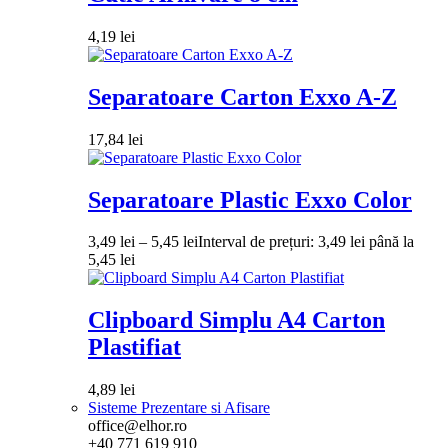
4,19
lei
Separatoare Carton Exxo A-Z
17,84
lei
Separatoare Plastic Exxo Color
3,49
lei
–
5,45
lei
Interval de prețuri: 3,49 lei până la
5,45 lei
Clipboard Simplu A4 Carton
Plastifiat
4,89
lei
Sisteme Prezentare si Afisare
office@elhor.ro
+40 771 619 910