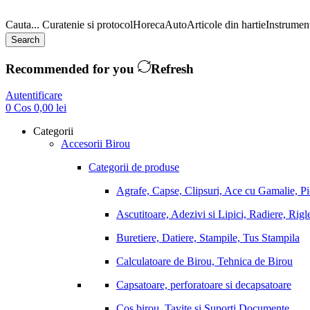
Cauta...
Curatenie si protocol
Horeca
Auto
Articole din hartie
Instrument
Search
Recommended for you
Refresh
Autentificare
0
Cos
0,00
lei
Categorii
Accesorii Birou
Categorii de produse
Agrafe, Capse, Clipsuri, Ace cu Gamalie, P
Ascutitoare, Adezivi si Lipici, Radiere, Rigl
Buretiere, Datiere, Stampile, Tus Stampila
Calculatoare de Birou, Tehnica de Birou
Capsatoare, perforatoare si decapsatoare
Cos birou, Tavite si Suporti Documente