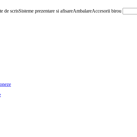
e de scris
Sisteme prezentare si afisare
Ambalare
Accesorii birou
ioneze
e