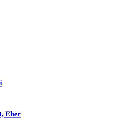
i
t, Eher