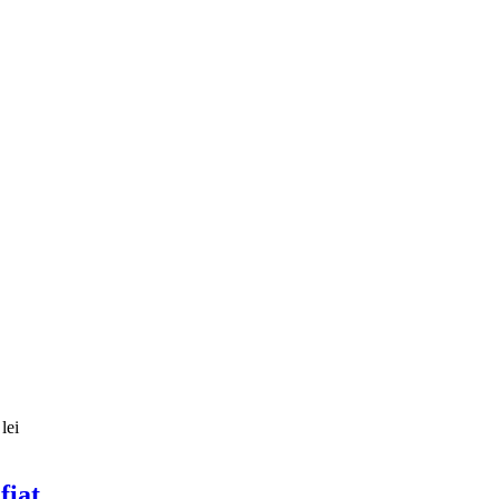
lei
fiat