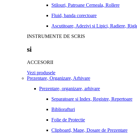
Stilouri, Patroane Cerneala, Rollere
Fluid, banda corectoare
Ascutitoare, Adezivi si Lipici, Radiere, Rigl
INSTRUMENTE DE SCRIS
si
ACCESORII
Vezi produsele
Prezentare, Organizare, Arhivare
Prezentare, organizare, arhivare
Separatoare si Index, Registre, Repertoare
Bibliorafturi
Folie de Protectie
Clipboard, Mape, Dosare de Prezentare