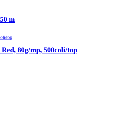
 50 m
Red, 80g/mp, 500coli/top