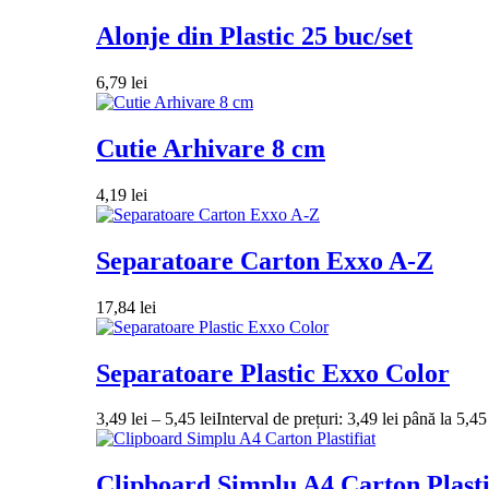
Alonje din Plastic 25 buc/set
6,79
lei
Cutie Arhivare 8 cm
4,19
lei
Separatoare Carton Exxo A-Z
17,84
lei
Separatoare Plastic Exxo Color
3,49
lei
–
5,45
lei
Interval de prețuri: 3,49 lei până la 5,45 
Clipboard Simplu A4 Carton Plasti