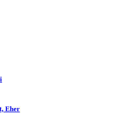
i
t, Eher