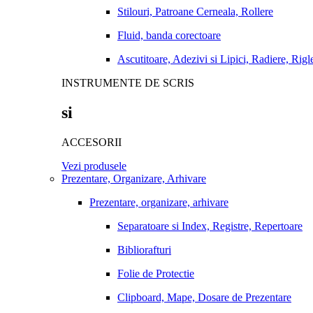
Stilouri, Patroane Cerneala, Rollere
Fluid, banda corectoare
Ascutitoare, Adezivi si Lipici, Radiere, Rigl
INSTRUMENTE DE SCRIS
si
ACCESORII
Vezi produsele
Prezentare, Organizare, Arhivare
Prezentare, organizare, arhivare
Separatoare si Index, Registre, Repertoare
Bibliorafturi
Folie de Protectie
Clipboard, Mape, Dosare de Prezentare