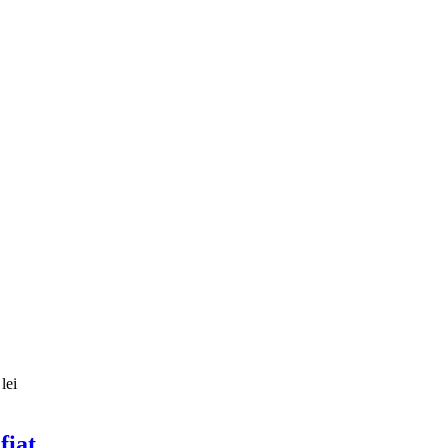
lei
fiat