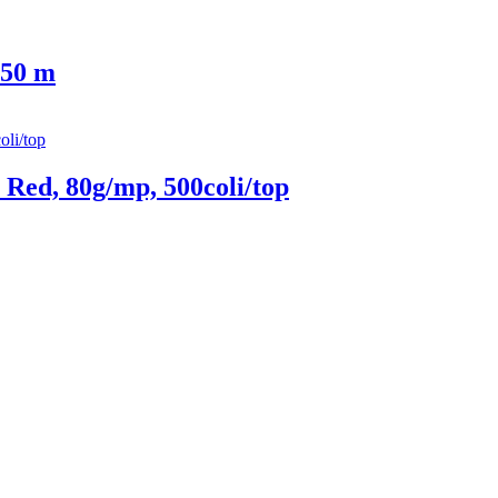
 50 m
Red, 80g/mp, 500coli/top