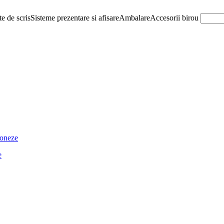
e de scris
Sisteme prezentare si afisare
Ambalare
Accesorii birou
ioneze
e