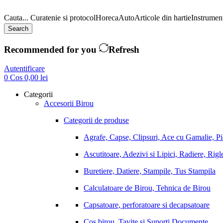
Cauta...
Curatenie si protocol
Horeca
Auto
Articole din hartie
Instrument
Search
Recommended for you
Refresh
Autentificare
0
Cos
0,00
lei
Categorii
Accesorii Birou
Categorii de produse
Agrafe, Capse, Clipsuri, Ace cu Gamalie, P
Ascutitoare, Adezivi si Lipici, Radiere, Rigl
Buretiere, Datiere, Stampile, Tus Stampila
Calculatoare de Birou, Tehnica de Birou
Capsatoare, perforatoare si decapsatoare
Cos birou, Tavite si Suporti Documente