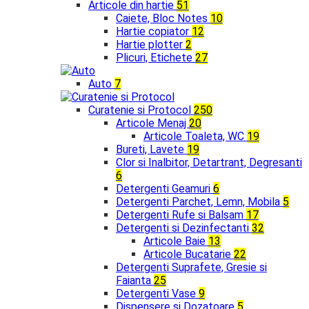
Articole din hartie
51
Caiete, Bloc Notes
10
Hartie copiator
12
Hartie plotter
2
Plicuri, Etichete
27
Auto
7
Curatenie si Protocol
250
Articole Menaj
20
Articole Toaleta, WC
19
Bureti, Lavete
19
Clor si Inalbitor, Detartrant, Degresanti
6
Detergenti Geamuri
6
Detergenti Parchet, Lemn, Mobila
5
Detergenti Rufe si Balsam
17
Detergenti si Dezinfectanti
32
Articole Baie
13
Articole Bucatarie
22
Detergenti Suprafete, Gresie si
Faianta
25
Detergenti Vase
9
Dispensere si Dozatoare
5