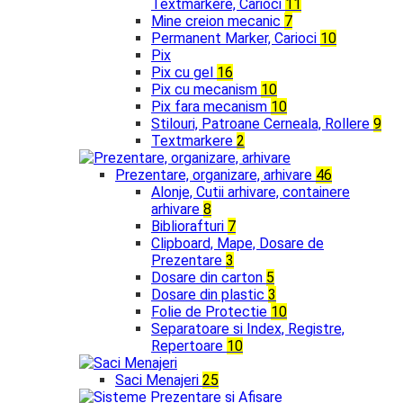
Textmarkere, Carioci
11
Mine creion mecanic
7
Permanent Marker, Carioci
10
Pix
Pix cu gel
16
Pix cu mecanism
10
Pix fara mecanism
10
Stilouri, Patroane Cerneala, Rollere
9
Textmarkere
2
Prezentare, organizare, arhivare
46
Alonje, Cutii arhivare, containere
arhivare
8
Bibliorafturi
7
Clipboard, Mape, Dosare de
Prezentare
3
Dosare din carton
5
Dosare din plastic
3
Folie de Protectie
10
Separatoare si Index, Registre,
Repertoare
10
Saci Menajeri
25