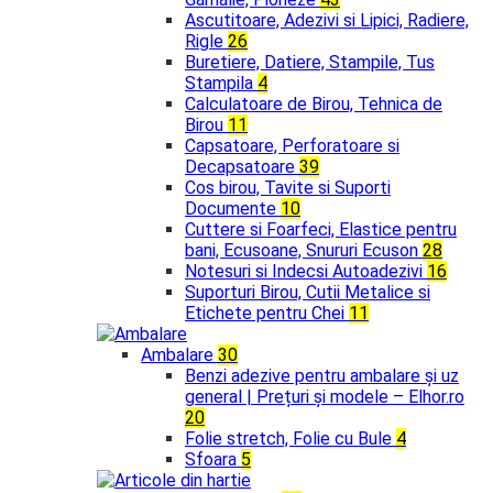
Ascutitoare, Adezivi si Lipici, Radiere,
Rigle
26
Buretiere, Datiere, Stampile, Tus
Stampila
4
Calculatoare de Birou, Tehnica de
Birou
11
Capsatoare, Perforatoare si
Decapsatoare
39
Cos birou, Tavite si Suporti
Documente
10
Cuttere si Foarfeci, Elastice pentru
bani, Ecusoane, Snururi Ecuson
28
Notesuri si Indecsi Autoadezivi
16
Suporturi Birou, Cutii Metalice si
Etichete pentru Chei
11
Ambalare
30
Benzi adezive pentru ambalare și uz
general | Prețuri și modele – Elhor.ro
20
Folie stretch, Folie cu Bule
4
Sfoara
5