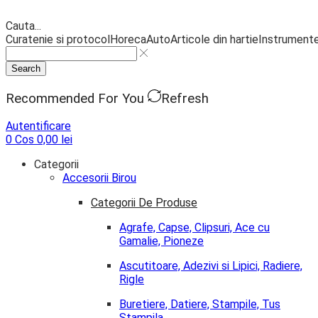
Cauta...
Curatenie si protocol
Horeca
Auto
Articole din hartie
Instrumente
Search
Recommended For You
Refresh
Autentificare
0
Cos
0,00
lei
Categorii
Accesorii Birou
Categorii De Produse
Agrafe, Capse, Clipsuri, Ace cu
Gamalie, Pioneze
Ascutitoare, Adezivi si Lipici, Radiere,
Rigle
Buretiere, Datiere, Stampile, Tus
Stampila