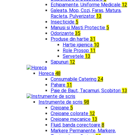
Echipamente, Uniforme Medicale
12
Galeata, Mop, Cozi, Faras, Matura,
Racleta, Pulverizator
13
Insecticide
5
Manusi si Masti Protectie
5
Odorizante
35
Produse din hartie
31
Hartie igienica
10
Role Prosop
11
Servetele
13
Sapunuri
12
Horeca
48
Consumabile Catering
24
Pahare
11
Paie de Baut, Tacamuri, Scobitori
13
Instrumente de scris
98
Creioane
5
Creioane colorate
12
Creioane mecanice
13
Fluid, banda corectoare
8
Markere Permanente, Markere,