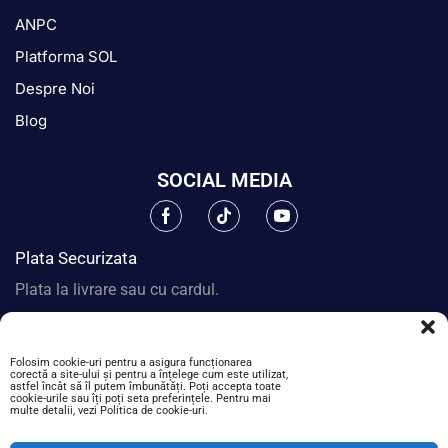
ANPC
Platforma SOL
Despre Noi
Blog
SOCIAL MEDIA
Plata Securizata
Plata la livrare sau cu cardul.
Folosim cookie-uri pentru a asigura funcționarea
corectă a site-ului și pentru a înțelege cum este utilizat,
astfel încât să îl putem îmbunătăți. Poți accepta toate
cookie-urile sau îți poți seta preferințele. Pentru mai
multe detalii, vezi Politica de cookie-uri.