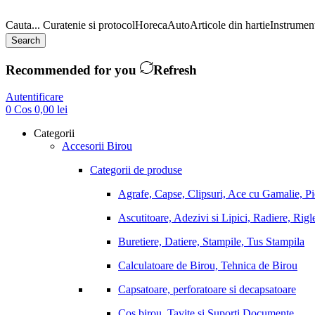
Cauta...
Curatenie si protocol
Horeca
Auto
Articole din hartie
Instrument
Search
Recommended for you
Refresh
Autentificare
0
Cos
0,00
lei
Categorii
Accesorii Birou
Categorii de produse
Agrafe, Capse, Clipsuri, Ace cu Gamalie, P
Ascutitoare, Adezivi si Lipici, Radiere, Rigl
Buretiere, Datiere, Stampile, Tus Stampila
Calculatoare de Birou, Tehnica de Birou
Capsatoare, perforatoare si decapsatoare
Cos birou, Tavite si Suporti Documente