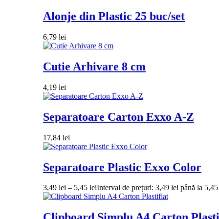
Alonje din Plastic 25 buc/set
6,79
lei
Cutie Arhivare 8 cm
4,19
lei
Separatoare Carton Exxo A-Z
17,84
lei
Separatoare Plastic Exxo Color
3,49
lei
–
5,45
lei
Interval de prețuri: 3,49 lei până la 5,45 
Clipboard Simplu A4 Carton Plasti