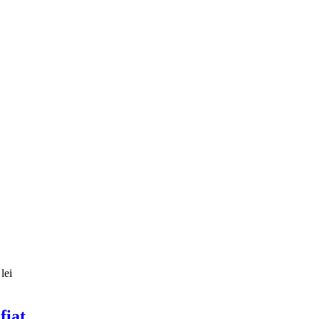
lei
fiat