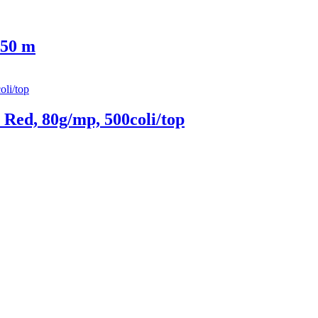
 50 m
Red, 80g/mp, 500coli/top