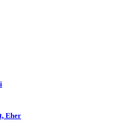
i
t, Eher