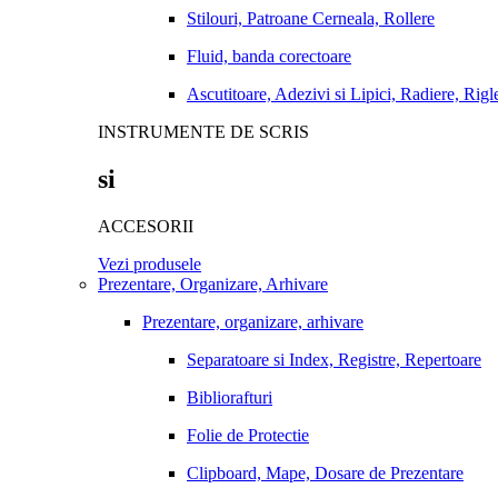
Stilouri, Patroane Cerneala, Rollere
Fluid, banda corectoare
Ascutitoare, Adezivi si Lipici, Radiere, Rigl
INSTRUMENTE DE SCRIS
si
ACCESORII
Vezi produsele
Prezentare, Organizare, Arhivare
Prezentare, organizare, arhivare
Separatoare si Index, Registre, Repertoare
Bibliorafturi
Folie de Protectie
Clipboard, Mape, Dosare de Prezentare