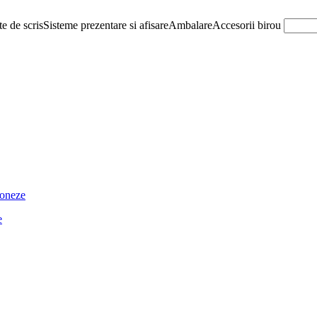
e de scris
Sisteme prezentare si afisare
Ambalare
Accesorii birou
ioneze
e