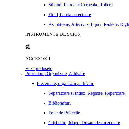
Stilouri, Patroane Cerneala, Rollere
Fluid, banda corectoare
Ascutitoare, Adezivi si Lipici, Radiere, Rigl
INSTRUMENTE DE SCRIS
si
ACCESORII
Vezi produsele
Prezentare, Organizare, Arhivare
Prezentare, organizare, arhivare
Separatoare si Index, Registre, Repertoare
Bibliorafturi
Folie de Protectie
Clipboard, Mape, Dosare de Prezentare