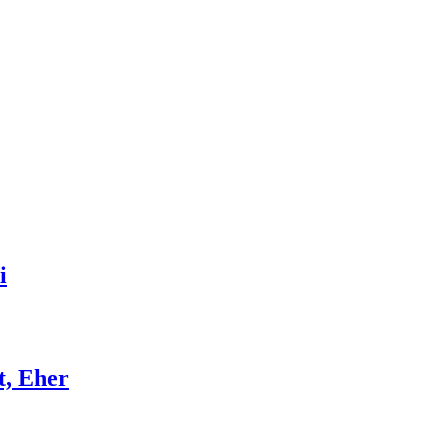
i
t, Eher