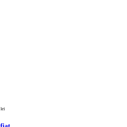
lei
fiat