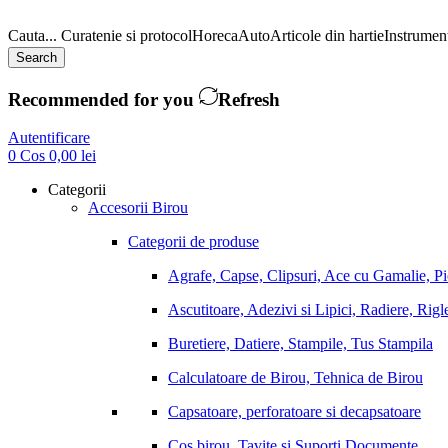
Cauta...
Curatenie si protocol
Horeca
Auto
Articole din hartie
Instrument
Search
Recommended for you
Refresh
Autentificare
0
Cos
0,00
lei
Categorii
Accesorii Birou
Categorii de produse
Agrafe, Capse, Clipsuri, Ace cu Gamalie, P
Ascutitoare, Adezivi si Lipici, Radiere, Rigl
Buretiere, Datiere, Stampile, Tus Stampila
Calculatoare de Birou, Tehnica de Birou
Capsatoare, perforatoare si decapsatoare
Cos birou, Tavite si Suporti Documente