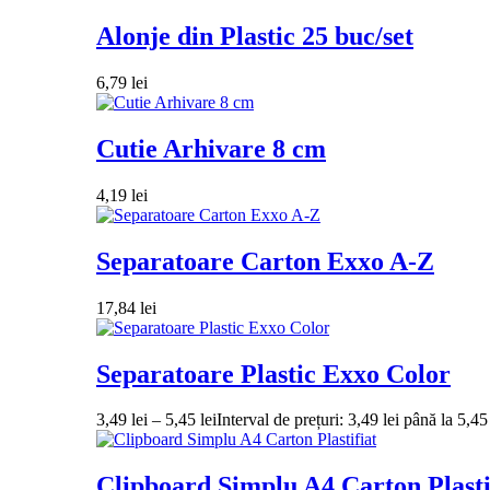
Alonje din Plastic 25 buc/set
6,79
lei
Cutie Arhivare 8 cm
4,19
lei
Separatoare Carton Exxo A-Z
17,84
lei
Separatoare Plastic Exxo Color
3,49
lei
–
5,45
lei
Interval de prețuri: 3,49 lei până la 5,45 
Clipboard Simplu A4 Carton Plasti