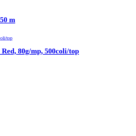
 50 m
Red, 80g/mp, 500coli/top