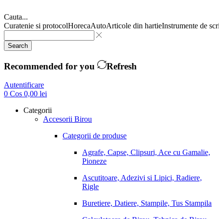
Cauta...
Curatenie si protocol
Horeca
Auto
Articole din hartie
Instrumente de scr
Search
Recommended for you
Refresh
Autentificare
0
Cos
0,00
lei
Categorii
Accesorii Birou
Categorii de produse
Agrafe, Capse, Clipsuri, Ace cu Gamalie,
Pioneze
Ascutitoare, Adezivi si Lipici, Radiere,
Rigle
Buretiere, Datiere, Stampile, Tus Stampila