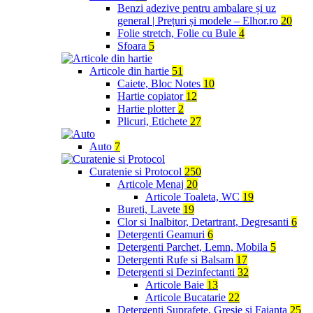
Benzi adezive pentru ambalare și uz
general | Prețuri și modele – Elhor.ro
20
Folie stretch, Folie cu Bule
4
Sfoara
5
Articole din hartie
51
Caiete, Bloc Notes
10
Hartie copiator
12
Hartie plotter
2
Plicuri, Etichete
27
Auto
7
Curatenie si Protocol
250
Articole Menaj
20
Articole Toaleta, WC
19
Bureti, Lavete
19
Clor si Inalbitor, Detartrant, Degresanti
6
Detergenti Geamuri
6
Detergenti Parchet, Lemn, Mobila
5
Detergenti Rufe si Balsam
17
Detergenti si Dezinfectanti
32
Articole Baie
13
Articole Bucatarie
22
Detergenti Suprafete, Gresie si Faianta
25