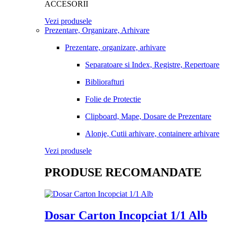
ACCESORII
Vezi produsele
Prezentare, Organizare, Arhivare
Prezentare, organizare, arhivare
Separatoare si Index, Registre, Repertoare
Bibliorafturi
Folie de Protectie
Clipboard, Mape, Dosare de Prezentare
Alonje, Cutii arhivare, containere arhivare
Vezi produsele
PRODUSE RECOMANDATE
Dosar Carton Incopciat 1/1 Alb