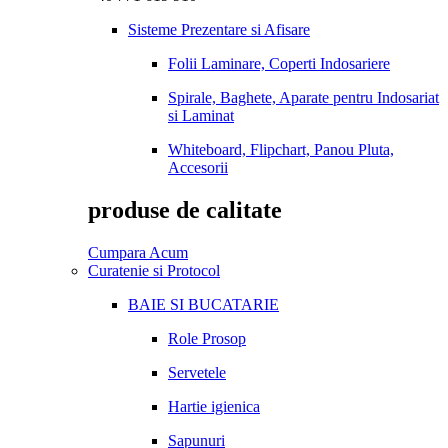
Sisteme Prezentare si Afisare
Folii Laminare, Coperti Indosariere
Spirale, Baghete, Aparate pentru Indosariat
si Laminat
Whiteboard, Flipchart, Panou Pluta,
Accesorii
produse de calitate
Cumpara Acum
Curatenie si Protocol
BAIE SI BUCATARIE
Role Prosop
Servetele
Hartie igienica
Sapunuri