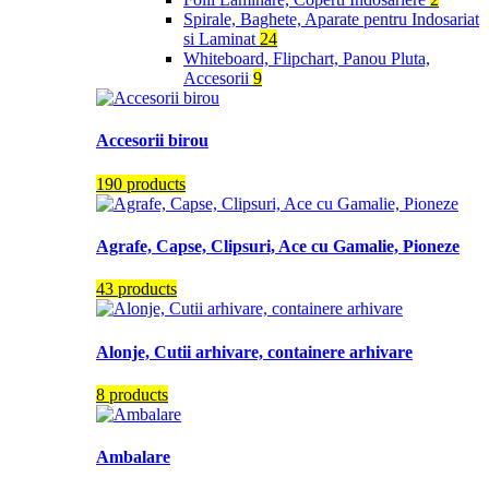
Spirale, Baghete, Aparate pentru Indosariat
si Laminat
24
Whiteboard, Flipchart, Panou Pluta,
Accesorii
9
Accesorii birou
190 products
Agrafe, Capse, Clipsuri, Ace cu Gamalie, Pioneze
43 products
Alonje, Cutii arhivare, containere arhivare
8 products
Ambalare