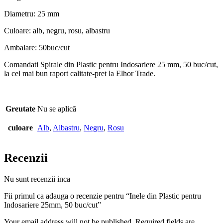
Diametru: 25 mm
Culoare: alb, negru, rosu, albastru
Ambalare: 50buc/cut
Comandati Spirale din Plastic pentru Indosariere 25 mm, 50 buc/cut,
la cel mai bun raport calitate-pret la Elhor Trade.
Greutate
Nu se aplică
culoare
Alb
,
Albastru
,
Negru
,
Rosu
Recenzii
Nu sunt recenzii inca
Fii primul ca adauga o recenzie pentru “Inele din Plastic pentru
Indosariere 25mm, 50 buc/cut”
Your email address will not be published. Required fields are