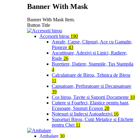
Banner With Mask
Banner With Mask Item.
Button Title
Accesorii birou
190
Agrafe, Capse, Clipsuri, Ace cu Gamalie,
Pioneze
43
Ascutitoare, Adezivi si Lipici, Radiere,
Rigle
26
Buretiere, Datiere, Stampile, Tus Stampila
4
Calculatoare de Birou, Tehnica de Birou
11
Capsatoare, Perforatoare si Decapsatoare
39
Cos birou, Tavite si Suporti Documente
10
Cuttere si Foarfeci, Elastice pentru bani,
Ecusoane, Snururi Ecuson
28
Notesuri si Indecsi Autoadezivi
16
Suporturi Birou, Cutii Metalice si Etichete
pentru Chei
11
Ambalare
30