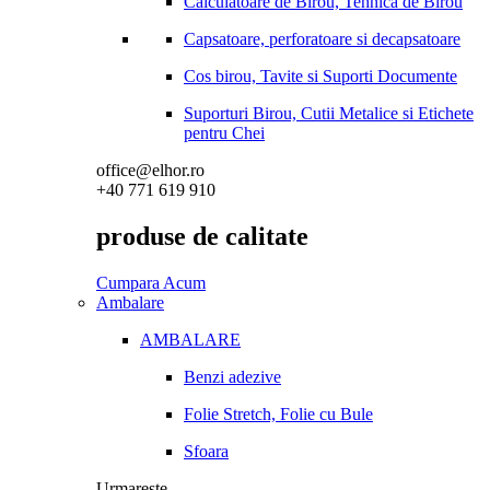
Calculatoare de Birou, Tehnica de Birou
Capsatoare, perforatoare si decapsatoare
Cos birou, Tavite si Suporti Documente
Suporturi Birou, Cutii Metalice si Etichete
pentru Chei
office@elhor.ro
+40 771 619 910
produse de calitate
Cumpara Acum
Ambalare
AMBALARE
Benzi adezive
Folie Stretch, Folie cu Bule
Sfoara
Urmareste