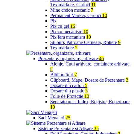
Textmarkere, Carioci
11
Mine creion mecanic
7
Permanent Marker, Carioci
10
Pix
Pix cu gel
16
Pix cu mecanism
10
Pix fara mecanism
10
Stilouri, Patroane Cerneala, Rollere
9
Textmarkere
2
Prezentare, organizare, arhivare
46
Alonje, Cutii arhivare, containere arhivare
8
Bibliorafturi
7
Clipboard, Mape, Dosare de Prezentare
3
Dosare din carton
5
Dosare din plastic
3
Folie de Protectie
10
Separatoare si Index, Registre, Repertoare
10
Saci Menajeri
25
Sisteme Prezentare si Afisare
35
Folii Laminare, Coperti Indosariere
2