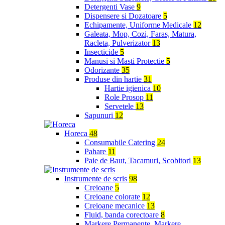
Detergenti Vase
9
Dispensere si Dozatoare
5
Echipamente, Uniforme Medicale
12
Galeata, Mop, Cozi, Faras, Matura,
Racleta, Pulverizator
13
Insecticide
5
Manusi si Masti Protectie
5
Odorizante
35
Produse din hartie
31
Hartie igienica
10
Role Prosop
11
Servetele
13
Sapunuri
12
Horeca
48
Consumabile Catering
24
Pahare
11
Paie de Baut, Tacamuri, Scobitori
13
Instrumente de scris
98
Creioane
5
Creioane colorate
12
Creioane mecanice
13
Fluid, banda corectoare
8
Markere Permanente, Markere,