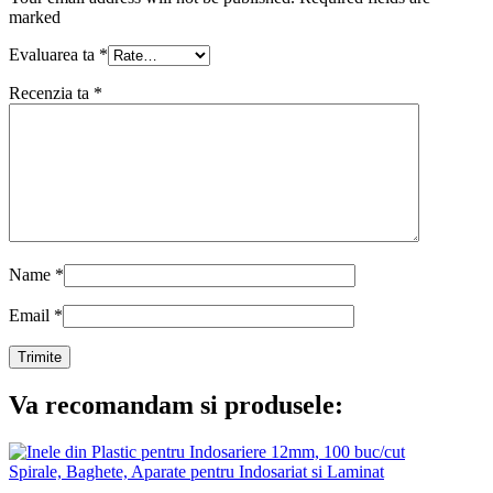
marked
Evaluarea ta
*
Recenzia ta
*
Name
*
Email
*
Va recomandam si produsele:
Spirale, Baghete, Aparate pentru Indosariat si Laminat