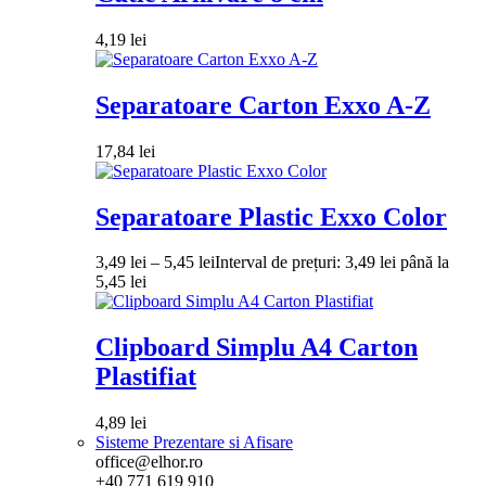
4,19
lei
Separatoare Carton Exxo A-Z
17,84
lei
Separatoare Plastic Exxo Color
3,49
lei
–
5,45
lei
Interval de prețuri: 3,49 lei până la
5,45 lei
Clipboard Simplu A4 Carton
Plastifiat
4,89
lei
Sisteme Prezentare si Afisare
office@elhor.ro
+40 771 619 910