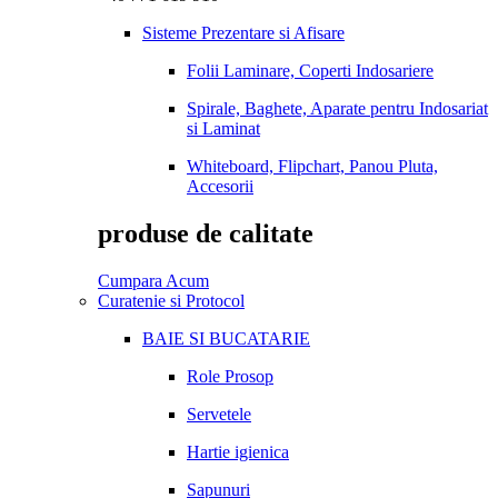
Sisteme Prezentare si Afisare
Folii Laminare, Coperti Indosariere
Spirale, Baghete, Aparate pentru Indosariat
si Laminat
Whiteboard, Flipchart, Panou Pluta,
Accesorii
produse de calitate
Cumpara Acum
Curatenie si Protocol
BAIE SI BUCATARIE
Role Prosop
Servetele
Hartie igienica
Sapunuri