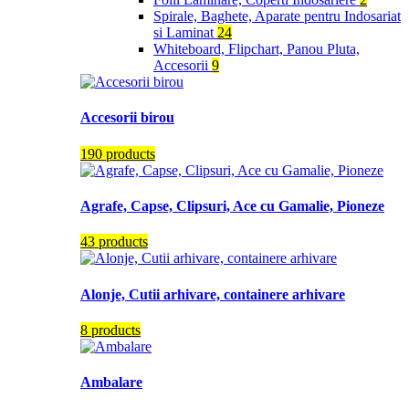
Spirale, Baghete, Aparate pentru Indosariat
si Laminat
24
Whiteboard, Flipchart, Panou Pluta,
Accesorii
9
Accesorii birou
190 products
Agrafe, Capse, Clipsuri, Ace cu Gamalie, Pioneze
43 products
Alonje, Cutii arhivare, containere arhivare
8 products
Ambalare