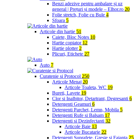
Benzi adezive pentru ambalare și uz
general | Prețuri și modele – Elhor.ro
20
Folie stretch, Folie cu Bule
4
Sfoara
5
Articole din hartie
51
Caiete, Bloc Notes
10
Hartie copiator
12
Hartie plotter
2
Plicuri, Etichete
27
Auto
7
Curatenie si Protocol
250
Articole Menaj
20
Articole Toaleta, WC
19
Bureti, Lavete
19
Clor si Inalbitor, Detartrant, Degresanti
6
Detergenti Geamuri
6
Detergenti Parchet, Lemn, Mobila
5
Detergenti Rufe si Balsam
17
Detergenti si Dezinfectanti
32
Articole Baie
13
Articole Bucatarie
22
Detergenti Suprafete, Gresie si Faianta
25