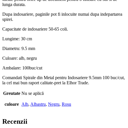
lunga durata.
Dupa indosariere, paginile pot fi inlocuite numai dupa indepartarea
spirei.
Capacitate de indosariere 50-65 coli.
Lungime: 30 cm
Diametru: 9.5 mm
Culoare: alb, negru
Ambalare: 100buc/cut
Comandati Spirale din Metal pentru Indosariere 9.5mm 100 buc/cut,
la cel mai bun raport calitate-pret la Elhor Trade.
Greutate
Nu se aplică
culoare
Alb
,
Albastru
,
Negru
,
Rosu
Recenzii