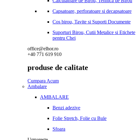
Calculatoare de Birou, Tehnica de Birou
Capsatoare, perforatoare si decapsatoare
Cos birou, Tavite si Suporti Documente
Suporturi Birou, Cutii Metalice si Etichete
pentru Chei
office@elhor.ro
+40 771 619 910
produse de calitate
Cumpara Acum
Ambalare
AMBALARE
Benzi adezive
Folie Stretch, Folie cu Bule
Sfoara
Urmareste