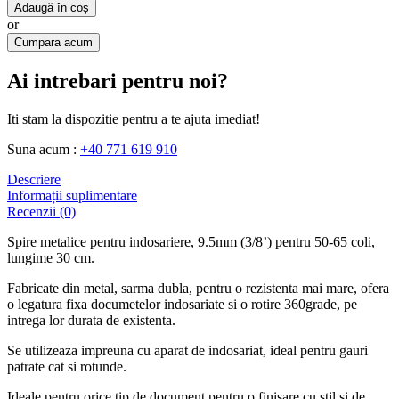
Adaugă în coș
or
Cumpara acum
Ai intrebari pentru noi?
Iti stam la dispozitie pentru a te ajuta imediat!
Suna acum :
+40 771 619 910
Descriere
Informații suplimentare
Recenzii (0)
Spire metalice pentru indosariere, 9.5mm (3/8’) pentru 50-65 coli,
lungime 30 cm.
Fabricate din metal, sarma dubla, pentru o rezistenta mai mare, ofera
o legatura fixa documetelor indosariate si o rotire 360grade, pe
intrega lor durata de existenta.
Se utilizeaza impreuna cu aparat de indosariat, ideal pentru gauri
patrate cat si rotunde.
Ideale pentru orice tip de document pentru o finisare cu stil si de