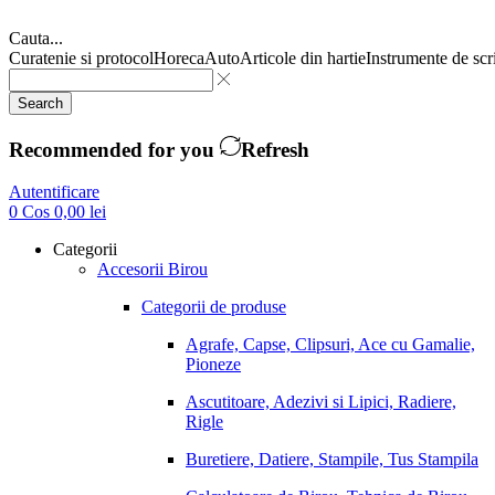
Cauta...
Curatenie si protocol
Horeca
Auto
Articole din hartie
Instrumente de scr
Search
Recommended for you
Refresh
Autentificare
0
Cos
0,00
lei
Categorii
Accesorii Birou
Categorii de produse
Agrafe, Capse, Clipsuri, Ace cu Gamalie,
Pioneze
Ascutitoare, Adezivi si Lipici, Radiere,
Rigle
Buretiere, Datiere, Stampile, Tus Stampila