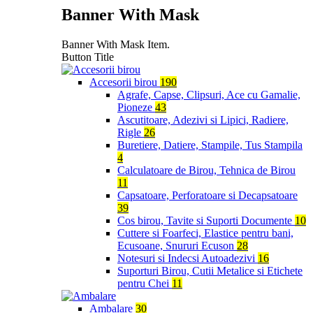
Banner With Mask
Banner With Mask Item.
Button Title
Accesorii birou
190
Agrafe, Capse, Clipsuri, Ace cu Gamalie,
Pioneze
43
Ascutitoare, Adezivi si Lipici, Radiere,
Rigle
26
Buretiere, Datiere, Stampile, Tus Stampila
4
Calculatoare de Birou, Tehnica de Birou
11
Capsatoare, Perforatoare si Decapsatoare
39
Cos birou, Tavite si Suporti Documente
10
Cuttere si Foarfeci, Elastice pentru bani,
Ecusoane, Snururi Ecuson
28
Notesuri si Indecsi Autoadezivi
16
Suporturi Birou, Cutii Metalice si Etichete
pentru Chei
11
Ambalare
30