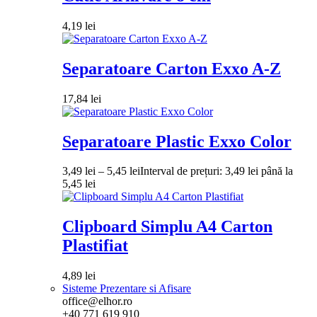
4,19
lei
Separatoare Carton Exxo A-Z
17,84
lei
Separatoare Plastic Exxo Color
3,49
lei
–
5,45
lei
Interval de prețuri: 3,49 lei până la
5,45 lei
Clipboard Simplu A4 Carton
Plastifiat
4,89
lei
Sisteme Prezentare si Afisare
office@elhor.ro
+40 771 619 910