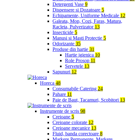
Detergenti Vase
9
Dispensere si Dozatoare
5
Echipamente, Uniforme Medicale
12
Galeata, Mop, Cozi, Faras, Matura,
Racleta, Pulverizator
13
Insecticide
5
Manusi si Masti Protectie
5
Odorizante
35
Produse din hartie
31
Hartie igienica
10
Role Prosop
11
Servetele
13
Sapunuri
12
Horeca
48
Consumabile Catering
24
Pahare
11
Paie de Baut, Tacamuri, Scobitori
13
Instrumente de scris
98
Creioane
5
Creioane colorate
12
Creioane mecanice
13
Fluid, banda corectoare
8
Markere Permanente, Markere,