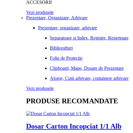
ACCESORII
Vezi produsele
Prezentare, Organizare, Arhivare
Prezentare, organizare, arhivare
Separatoare si Index, Registre, Repertoare
Bibliorafturi
Folie de Protectie
Clipboard, Mape, Dosare de Prezentare
Alonje, Cutii arhivare, containere arhivare
Vezi produsele
PRODUSE RECOMANDATE
Dosar Carton Incopciat 1/1 Alb