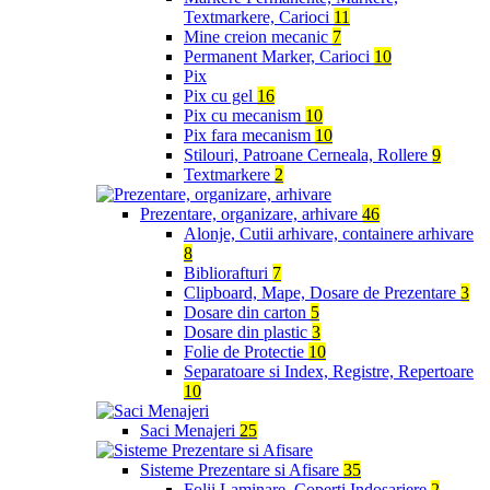
Textmarkere, Carioci
11
Mine creion mecanic
7
Permanent Marker, Carioci
10
Pix
Pix cu gel
16
Pix cu mecanism
10
Pix fara mecanism
10
Stilouri, Patroane Cerneala, Rollere
9
Textmarkere
2
Prezentare, organizare, arhivare
46
Alonje, Cutii arhivare, containere arhivare
8
Bibliorafturi
7
Clipboard, Mape, Dosare de Prezentare
3
Dosare din carton
5
Dosare din plastic
3
Folie de Protectie
10
Separatoare si Index, Registre, Repertoare
10
Saci Menajeri
25
Sisteme Prezentare si Afisare
35
Folii Laminare, Coperti Indosariere
2