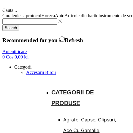
Cauta...
Curatenie si protocol
Horeca
Auto
Articole din hartie
Instrumente de scr
Search
Recommended for you
Refresh
Autentificare
0
Cos
0,00
lei
Categorii
Accesorii Birou
CATEGORII DE
PRODUSE
Agrafe, Capse, Clipsuri,
Ace Cu Gamalie,