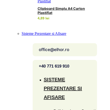
prețuri:
3,49 lei
Clipboard Simplu A4 Carton
până
Plastifiat
la
4,89
lei
5,45 lei
Sisteme Prezentare si Afisare
office@elhor.ro
+40 771 619 910
SISTEME
PREZENTARE SI
AFISARE