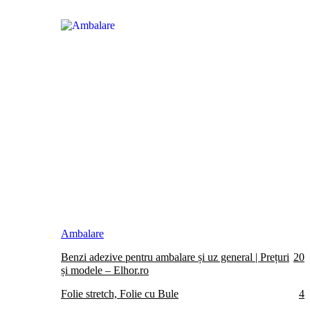
Ambalare
Benzi adezive pentru ambalare și uz general | Prețuri
20
și modele – Elhor.ro
Folie stretch, Folie cu Bule
4