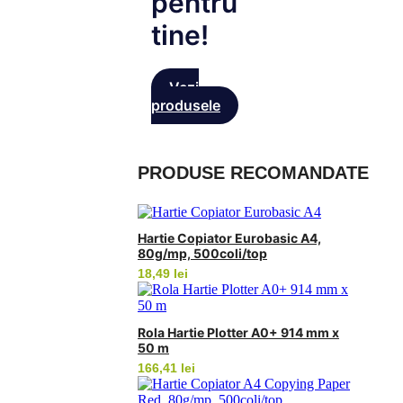
pentru
tine!
Vezi
produsele
PRODUSE RECOMANDATE
Hartie Copiator Eurobasic A4,
80g/mp, 500coli/top
18,49
lei
Rola Hartie Plotter A0+ 914 mm x
50 m
166,41
lei