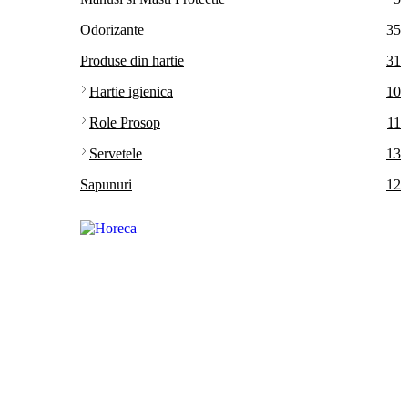
Odorizante
35
Produse din hartie
31
Hartie igienica
10
Role Prosop
11
Servetele
13
Sapunuri
12