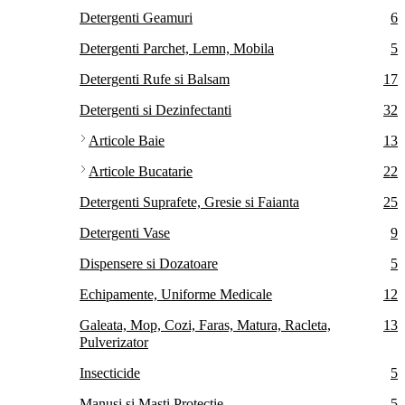
Detergenti Geamuri
6
Detergenti Parchet, Lemn, Mobila
5
Detergenti Rufe si Balsam
17
Detergenti si Dezinfectanti
32
Articole Baie
13
Articole Bucatarie
22
Detergenti Suprafete, Gresie si Faianta
25
Detergenti Vase
9
Dispensere si Dozatoare
5
Echipamente, Uniforme Medicale
12
Galeata, Mop, Cozi, Faras, Matura, Racleta,
13
Pulverizator
Insecticide
5
Manusi si Masti Protectie
5