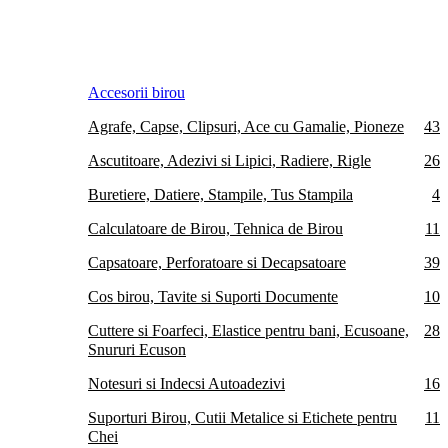
Accesorii birou
Agrafe, Capse, Clipsuri, Ace cu Gamalie, Pioneze
43
Ascutitoare, Adezivi si Lipici, Radiere, Rigle
26
Buretiere, Datiere, Stampile, Tus Stampila
4
Calculatoare de Birou, Tehnica de Birou
11
Capsatoare, Perforatoare si Decapsatoare
39
Cos birou, Tavite si Suporti Documente
10
Cuttere si Foarfeci, Elastice pentru bani, Ecusoane,
28
Snururi Ecuson
Notesuri si Indecsi Autoadezivi
16
Suporturi Birou, Cutii Metalice si Etichete pentru
11
Chei