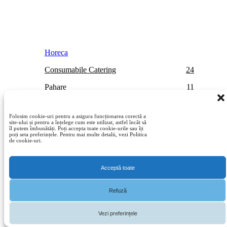
Horeca
Consumabile Catering
24
Pahare
11
Paie de Baut, Tacamuri, Scobitori
13
Folosim cookie-uri pentru a asigura funcționarea corectă a
site-ului și pentru a înțelege cum este utilizat, astfel încât să
îl putem îmbunătăți. Poți accepta toate cookie-urile sau îți
poți seta preferințele. Pentru mai multe detalii, vezi Politica
de cookie-uri.
Acceptă toate
Refuză
Vezi preferințele