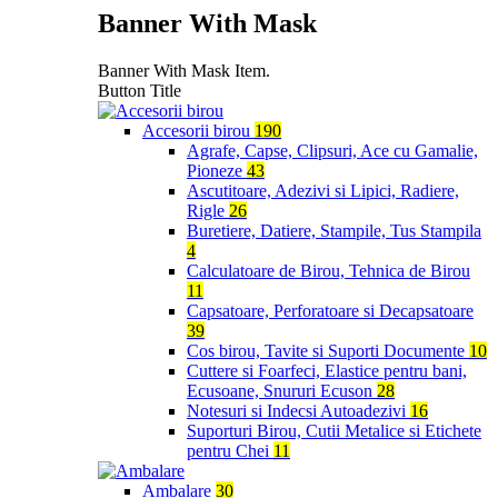
Banner With Mask
Banner With Mask Item.
Button Title
Accesorii birou
190
Agrafe, Capse, Clipsuri, Ace cu Gamalie,
Pioneze
43
Ascutitoare, Adezivi si Lipici, Radiere,
Rigle
26
Buretiere, Datiere, Stampile, Tus Stampila
4
Calculatoare de Birou, Tehnica de Birou
11
Capsatoare, Perforatoare si Decapsatoare
39
Cos birou, Tavite si Suporti Documente
10
Cuttere si Foarfeci, Elastice pentru bani,
Ecusoane, Snururi Ecuson
28
Notesuri si Indecsi Autoadezivi
16
Suporturi Birou, Cutii Metalice si Etichete
pentru Chei
11
Ambalare
30