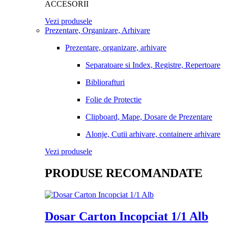
ACCESORII
Vezi produsele
Prezentare, Organizare, Arhivare
Prezentare, organizare, arhivare
Separatoare si Index, Registre, Repertoare
Bibliorafturi
Folie de Protectie
Clipboard, Mape, Dosare de Prezentare
Alonje, Cutii arhivare, containere arhivare
Vezi produsele
PRODUSE RECOMANDATE
Dosar Carton Incopciat 1/1 Alb