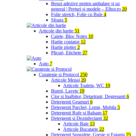
Benzi adezive pentru ambalare și uz
general | Prețuri și modele – Elhor.ro
20
Folie stretch, Folie cu Bule
4
Sfoara
5
Articole din hartie
51
Caiete, Bloc Notes
10
Hartie copiator
12
Hartie plotter
2
Plicuri, Etichete
27
Auto
7
Curatenie si Protocol
250
Articole Menaj
20
Articole Toaleta, WC
19
Bureti, Lavete
19
Clor si Inalbitor, Detartrant, Degresanti
6
Detergenti Geamuri
6
Detergenti Parchet, Lemn, Mobila
5
Detergenti Rufe si Balsam
17
Detergenti si Dezinfectanti
32
Articole Baie
13
Articole Bucatarie
22
Detergenti Suprafete, Gresie si Faianta
25