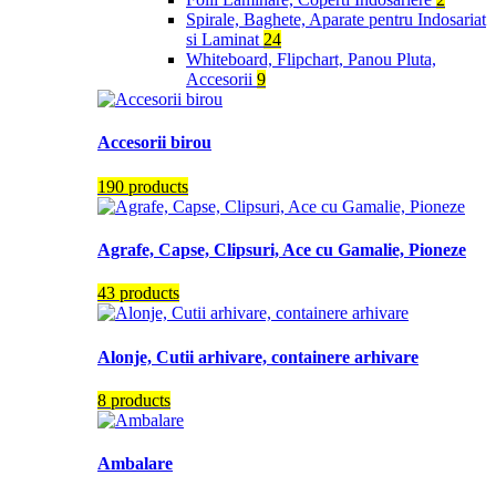
Spirale, Baghete, Aparate pentru Indosariat
si Laminat
24
Whiteboard, Flipchart, Panou Pluta,
Accesorii
9
Accesorii birou
190 products
Agrafe, Capse, Clipsuri, Ace cu Gamalie, Pioneze
43 products
Alonje, Cutii arhivare, containere arhivare
8 products
Ambalare