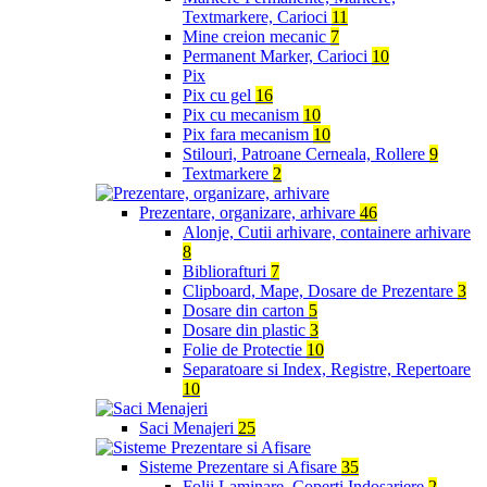
Textmarkere, Carioci
11
Mine creion mecanic
7
Permanent Marker, Carioci
10
Pix
Pix cu gel
16
Pix cu mecanism
10
Pix fara mecanism
10
Stilouri, Patroane Cerneala, Rollere
9
Textmarkere
2
Prezentare, organizare, arhivare
46
Alonje, Cutii arhivare, containere arhivare
8
Bibliorafturi
7
Clipboard, Mape, Dosare de Prezentare
3
Dosare din carton
5
Dosare din plastic
3
Folie de Protectie
10
Separatoare si Index, Registre, Repertoare
10
Saci Menajeri
25
Sisteme Prezentare si Afisare
35
Folii Laminare, Coperti Indosariere
2