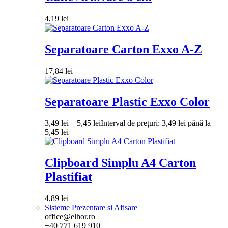
4,19
lei
Separatoare Carton Exxo A-Z
17,84
lei
Separatoare Plastic Exxo Color
3,49
lei
–
5,45
lei
Interval de prețuri: 3,49 lei până la
5,45 lei
Clipboard Simplu A4 Carton
Plastifiat
4,89
lei
Sisteme Prezentare si Afisare
office@elhor.ro
+40 771 619 910