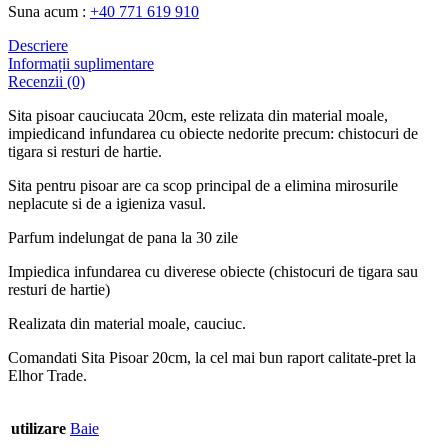
Suna acum :
+40 771 619 910
Descriere
Informații suplimentare
Recenzii (0)
Sita pisoar cauciucata 20cm, este relizata din material moale,
impiedicand infundarea cu obiecte nedorite precum: chistocuri de
tigara si resturi de hartie.
Sita pentru pisoar are ca scop principal de a elimina mirosurile
neplacute si de a igieniza vasul.
Parfum indelungat de pana la 30 zile
Impiedica infundarea cu diverese obiecte (chistocuri de tigara sau
resturi de hartie)
Realizata din material moale, cauciuc.
Comandati Sita Pisoar 20cm, la cel mai bun raport calitate-pret la
Elhor Trade.
utilizare
Baie