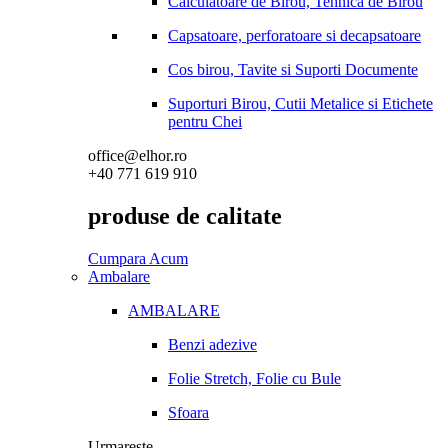
Calculatoare de Birou, Tehnica de Birou
Capsatoare, perforatoare si decapsatoare
Cos birou, Tavite si Suporti Documente
Suporturi Birou, Cutii Metalice si Etichete
pentru Chei
office@elhor.ro
+40 771 619 910
produse de calitate
Cumpara Acum
Ambalare
AMBALARE
Benzi adezive
Folie Stretch, Folie cu Bule
Sfoara
Urmareste