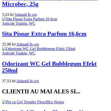
Microbec, 25g
5,24
lei
Adaugă în coș
Articole Toaleta, WC
Sita Pisoar Extra Parfum 16,6cm
25,98
lei
Adaugă în coș
Articole Toaleta, WC
Odorizant WC Gel Bubblegum Efekt
250ml
37,53
lei
Adaugă în coș
CLIENTII AU MAI ALES SI...