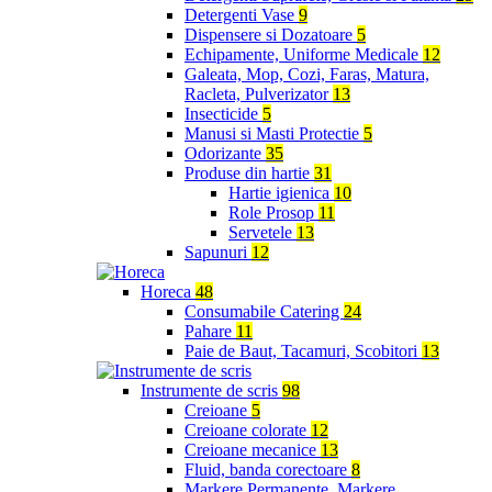
Detergenti Vase
9
Dispensere si Dozatoare
5
Echipamente, Uniforme Medicale
12
Galeata, Mop, Cozi, Faras, Matura,
Racleta, Pulverizator
13
Insecticide
5
Manusi si Masti Protectie
5
Odorizante
35
Produse din hartie
31
Hartie igienica
10
Role Prosop
11
Servetele
13
Sapunuri
12
Horeca
48
Consumabile Catering
24
Pahare
11
Paie de Baut, Tacamuri, Scobitori
13
Instrumente de scris
98
Creioane
5
Creioane colorate
12
Creioane mecanice
13
Fluid, banda corectoare
8
Markere Permanente, Markere,