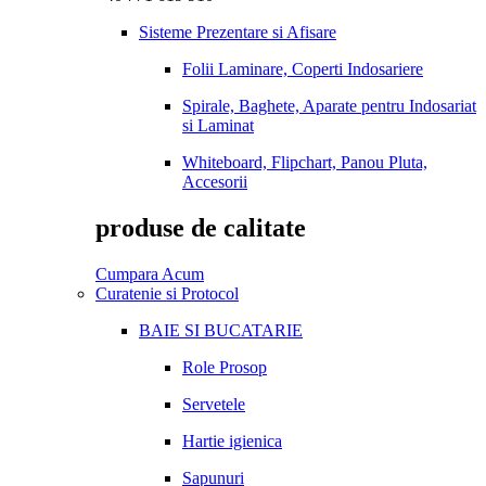
Sisteme Prezentare si Afisare
Folii Laminare, Coperti Indosariere
Spirale, Baghete, Aparate pentru Indosariat
si Laminat
Whiteboard, Flipchart, Panou Pluta,
Accesorii
produse de calitate
Cumpara Acum
Curatenie si Protocol
BAIE SI BUCATARIE
Role Prosop
Servetele
Hartie igienica
Sapunuri