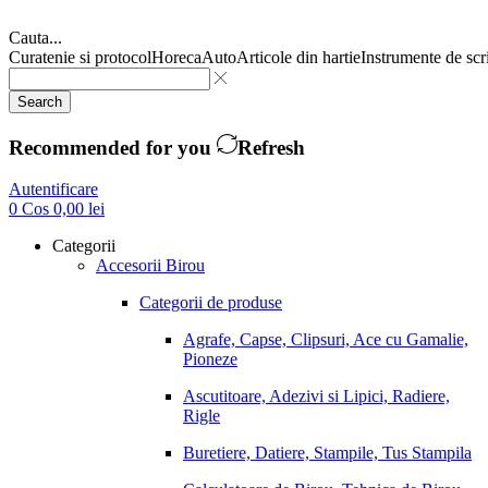
Cauta...
Curatenie si protocol
Horeca
Auto
Articole din hartie
Instrumente de scr
Search
Recommended for you
Refresh
Autentificare
0
Cos
0,00
lei
Categorii
Accesorii Birou
Categorii de produse
Agrafe, Capse, Clipsuri, Ace cu Gamalie,
Pioneze
Ascutitoare, Adezivi si Lipici, Radiere,
Rigle
Buretiere, Datiere, Stampile, Tus Stampila