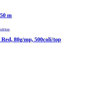
 50 m
Red, 80g/mp, 500coli/top