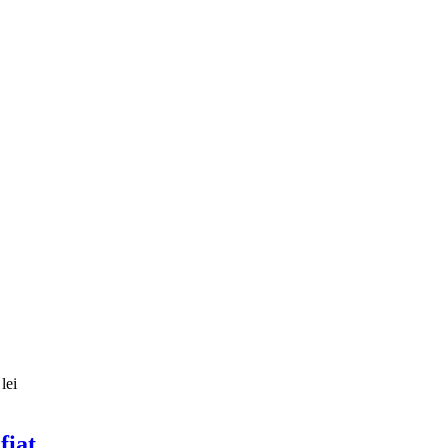
lei
fiat