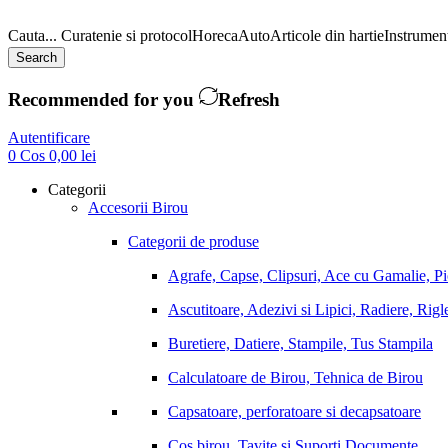
Cauta...
Curatenie si protocol
Horeca
Auto
Articole din hartie
Instrument
Search
Recommended for you
Refresh
Autentificare
0
Cos
0,00
lei
Categorii
Accesorii Birou
Categorii de produse
Agrafe, Capse, Clipsuri, Ace cu Gamalie, P
Ascutitoare, Adezivi si Lipici, Radiere, Rigl
Buretiere, Datiere, Stampile, Tus Stampila
Calculatoare de Birou, Tehnica de Birou
Capsatoare, perforatoare si decapsatoare
Cos birou, Tavite si Suporti Documente