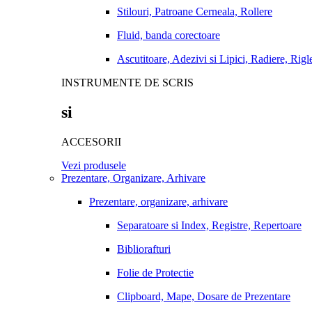
Stilouri, Patroane Cerneala, Rollere
Fluid, banda corectoare
Ascutitoare, Adezivi si Lipici, Radiere, Rigl
INSTRUMENTE DE SCRIS
si
ACCESORII
Vezi produsele
Prezentare, Organizare, Arhivare
Prezentare, organizare, arhivare
Separatoare si Index, Registre, Repertoare
Bibliorafturi
Folie de Protectie
Clipboard, Mape, Dosare de Prezentare