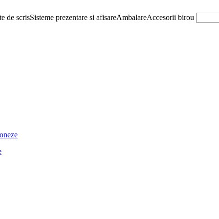
e de scris
Sisteme prezentare si afisare
Ambalare
Accesorii birou
ioneze
e