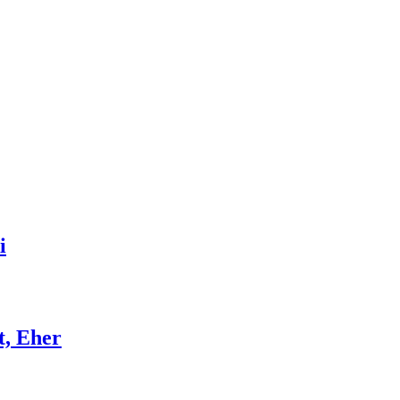
i
t, Eher