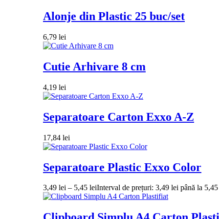
Alonje din Plastic 25 buc/set
6,79
lei
Cutie Arhivare 8 cm
4,19
lei
Separatoare Carton Exxo A-Z
17,84
lei
Separatoare Plastic Exxo Color
3,49
lei
–
5,45
lei
Interval de prețuri: 3,49 lei până la 5,45 
Clipboard Simplu A4 Carton Plasti