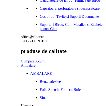
Calculatoare de Birou, Tehnica de Birou
Capsatoare, perforatoare si decapsatoare
Cos birou, Tavite si Suporti Documente
Suporturi Birou, Cutii Metalice si Etichete
pentru Chei
office@elhor.ro
+40 771 619 910
produse de calitate
Cumpara Acum
Ambalare
AMBALARE
Benzi adezive
Folie Stretch, Folie cu Bule
Sfoara
Urmareste