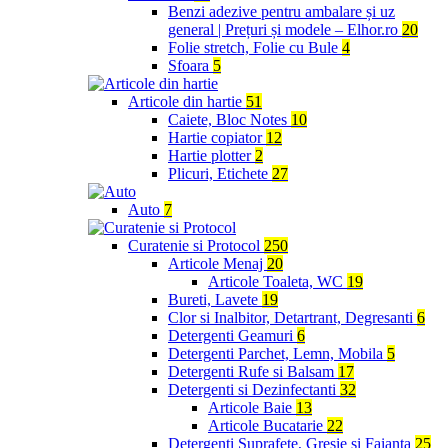
Benzi adezive pentru ambalare și uz
general | Prețuri și modele – Elhor.ro
20
Folie stretch, Folie cu Bule
4
Sfoara
5
Articole din hartie
51
Caiete, Bloc Notes
10
Hartie copiator
12
Hartie plotter
2
Plicuri, Etichete
27
Auto
7
Curatenie si Protocol
250
Articole Menaj
20
Articole Toaleta, WC
19
Bureti, Lavete
19
Clor si Inalbitor, Detartrant, Degresanti
6
Detergenti Geamuri
6
Detergenti Parchet, Lemn, Mobila
5
Detergenti Rufe si Balsam
17
Detergenti si Dezinfectanti
32
Articole Baie
13
Articole Bucatarie
22
Detergenti Suprafete, Gresie si Faianta
25