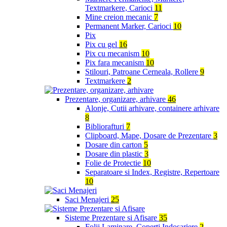
Textmarkere, Carioci
11
Mine creion mecanic
7
Permanent Marker, Carioci
10
Pix
Pix cu gel
16
Pix cu mecanism
10
Pix fara mecanism
10
Stilouri, Patroane Cerneala, Rollere
9
Textmarkere
2
Prezentare, organizare, arhivare
46
Alonje, Cutii arhivare, containere arhivare
8
Bibliorafturi
7
Clipboard, Mape, Dosare de Prezentare
3
Dosare din carton
5
Dosare din plastic
3
Folie de Protectie
10
Separatoare si Index, Registre, Repertoare
10
Saci Menajeri
25
Sisteme Prezentare si Afisare
35
Folii Laminare, Coperti Indosariere
2