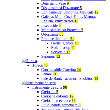
Detergenti Vase
9
Dispensere si Dozatoare
5
Echipamente, Uniforme Medicale
12
Galeata, Mop, Cozi, Faras, Matura,
Racleta, Pulverizator
13
Insecticide
5
Manusi si Masti Protectie
5
Odorizante
35
Produse din hartie
31
Hartie igienica
10
Role Prosop
11
Servetele
13
Sapunuri
12
Horeca
48
Consumabile Catering
24
Pahare
11
Paie de Baut, Tacamuri, Scobitori
13
Instrumente de scris
98
Creioane
5
Creioane colorate
12
Creioane mecanice
13
Fluid, banda corectoare
8
Markere Permanente, Markere,