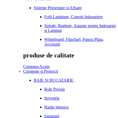
Sisteme Prezentare si Afisare
Folii Laminare, Coperti Indosariere
Spirale, Baghete, Aparate pentru Indosariat
si Laminat
Whiteboard, Flipchart, Panou Pluta,
Accesorii
produse de calitate
Cumpara Acum
Curatenie si Protocol
BAIE SI BUCATARIE
Role Prosop
Servetele
Hartie igienica
Sapunuri