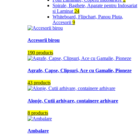
Spirale, Baghete, Aparate pentru Indosariat
si Laminat
24
Whiteboard, Flipchart, Panou Pluta,
Accesorii
9
Accesorii birou
190 products
Agrafe, Capse, Clipsuri, Ace cu Gamalie, Pioneze
43 products
Alonje, Cutii arhivare, containere arhivare
8 products
Ambalare