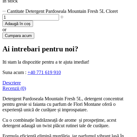
In stock
Cantitate Detergent Pardoseala Mountain Fresh 5L Cloret
Adaugă în coș
or
Cumpara acum
Ai intrebari pentru noi?
Iti stam la dispozitie pentru a te ajuta imediat!
Suna acum :
+40 771 619 910
Descriere
Recenzii (0)
Detergent Pardoseala Mountain Fresh 5L, detergent concentrat
pentru gresie si faianta cu parfum de Flori Montane oferă o
experiență unică de curățare și improspatare.
Cu o combinație îndrăzneață de arome și prospețime, acest
detergent adaugă un twist plăcut rutinei tale de curățare.
Formula eficientă elimină murdăria, iar parfumul vibrant lasă în