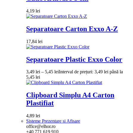
4,19
lei
Separatoare Carton Exxo A-Z
17,84
lei
Separatoare Plastic Exxo Color
3,49
lei
–
5,45
lei
Interval de prețuri: 3,49 lei până la
5,45 lei
Clipboard Simplu A4 Carton
Plastifiat
4,89
lei
Sisteme Prezentare si Afisare
office@elhor.ro
+40 771 619 910