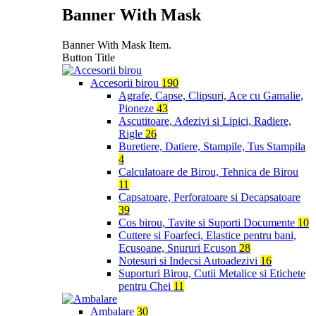
Banner With Mask
Banner With Mask Item.
Button Title
Accesorii birou
190
Agrafe, Capse, Clipsuri, Ace cu Gamalie,
Pioneze
43
Ascutitoare, Adezivi si Lipici, Radiere,
Rigle
26
Buretiere, Datiere, Stampile, Tus Stampila
4
Calculatoare de Birou, Tehnica de Birou
11
Capsatoare, Perforatoare si Decapsatoare
39
Cos birou, Tavite si Suporti Documente
10
Cuttere si Foarfeci, Elastice pentru bani,
Ecusoane, Snururi Ecuson
28
Notesuri si Indecsi Autoadezivi
16
Suporturi Birou, Cutii Metalice si Etichete
pentru Chei
11
Ambalare
30