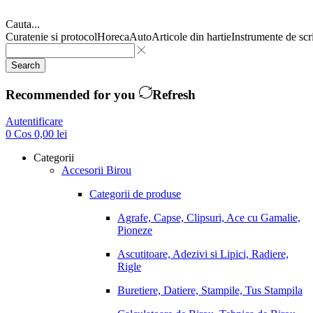
Cauta...
Curatenie si protocol
Horeca
Auto
Articole din hartie
Instrumente de scr
Search
Recommended for you
Refresh
Autentificare
0
Cos
0,00
lei
Categorii
Accesorii Birou
Categorii de produse
Agrafe, Capse, Clipsuri, Ace cu Gamalie,
Pioneze
Ascutitoare, Adezivi si Lipici, Radiere,
Rigle
Buretiere, Datiere, Stampile, Tus Stampila