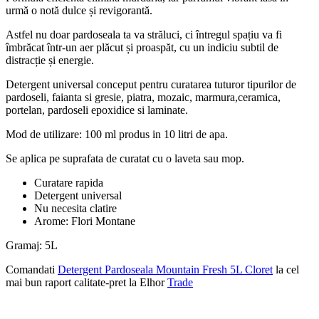
urmă o notă dulce și revigorantă.
Astfel nu doar pardoseala ta va străluci, ci întregul spațiu va fi
îmbrăcat într-un aer plăcut și proaspăt, cu un indiciu subtil de
distracție și energie.
Detergent universal conceput pentru curatarea tuturor tipurilor de
pardoseli, faianta si gresie, piatra, mozaic, marmura,ceramica,
portelan, pardoseli epoxidice si laminate.
Mod de utilizare: 100 ml produs in 10 litri de apa.
Se aplica pe suprafata de curatat cu o laveta sau mop.
Curatare rapida
Detergent universal
Nu necesita clatire
Arome: Flori Montane
Gramaj: 5L
Comandati
Detergent Pardoseala Mountain Fresh 5L Cloret
la cel
mai bun raport calitate-pret la Elhor
Trade