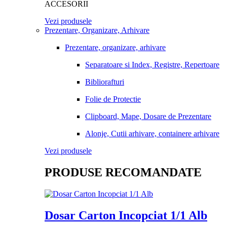
ACCESORII
Vezi produsele
Prezentare, Organizare, Arhivare
Prezentare, organizare, arhivare
Separatoare si Index, Registre, Repertoare
Bibliorafturi
Folie de Protectie
Clipboard, Mape, Dosare de Prezentare
Alonje, Cutii arhivare, containere arhivare
Vezi produsele
PRODUSE RECOMANDATE
Dosar Carton Incopciat 1/1 Alb