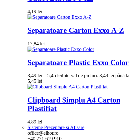
4,19
lei
Separatoare Carton Exxo A-Z
17,84
lei
Separatoare Plastic Exxo Color
3,49
lei
–
5,45
lei
Interval de prețuri: 3,49 lei până la
5,45 lei
Clipboard Simplu A4 Carton
Plastifiat
4,89
lei
Sisteme Prezentare si Afisare
office@elhor.ro
+40 771 619 910