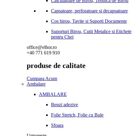
Calculatoare de Birou, Tehnica de Birou
Capsatoare, perforatoare si decapsatoare
Cos birou, Tavite si Suporti Documente
Suporturi Birou, Cutii Metalice si Etichete
pentru Chei
office@elhor.ro
+40 771 619 910
produse de calitate
Cumpara Acum
Ambalare
AMBALARE
Benzi adezive
Folie Stretch, Folie cu Bule
Sfoara
Urmareste