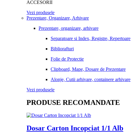
ACCESORII
Vezi produsele
Prezentare, Organizare, Arhivare
Prezentare, organizare, arhivare
Separatoare si Index, Registre, Repertoare
Bibliorafturi
Folie de Protectie
Clipboard, Mape, Dosare de Prezentare
Alonje, Cutii arhivare, containere arhivare
Vezi produsele
PRODUSE RECOMANDATE
Dosar Carton Incopciat 1/1 Alb