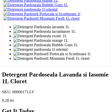
Detergent Pardoseala Lavanda si Iasomie
1L Cloret
SKU:
00000171.LV
8,28
lei
Get It Today