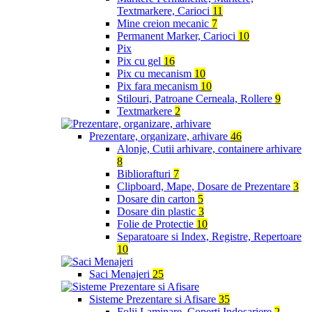
Textmarkere, Carioci
11
Mine creion mecanic
7
Permanent Marker, Carioci
10
Pix
Pix cu gel
16
Pix cu mecanism
10
Pix fara mecanism
10
Stilouri, Patroane Cerneala, Rollere
9
Textmarkere
2
Prezentare, organizare, arhivare
46
Alonje, Cutii arhivare, containere arhivare
8
Bibliorafturi
7
Clipboard, Mape, Dosare de Prezentare
3
Dosare din carton
5
Dosare din plastic
3
Folie de Protectie
10
Separatoare si Index, Registre, Repertoare
10
Saci Menajeri
25
Sisteme Prezentare si Afisare
35
Folii Laminare, Coperti Indosariere
2