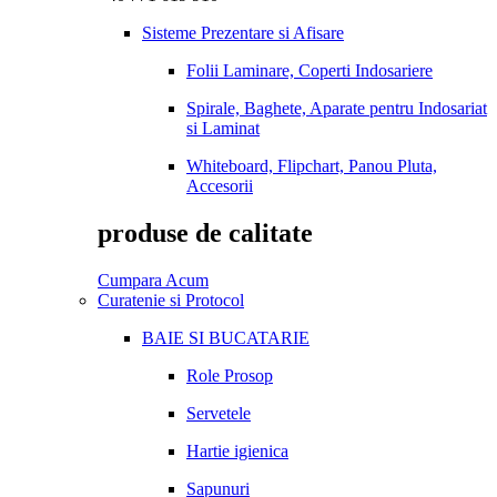
Sisteme Prezentare si Afisare
Folii Laminare, Coperti Indosariere
Spirale, Baghete, Aparate pentru Indosariat
si Laminat
Whiteboard, Flipchart, Panou Pluta,
Accesorii
produse de calitate
Cumpara Acum
Curatenie si Protocol
BAIE SI BUCATARIE
Role Prosop
Servetele
Hartie igienica
Sapunuri