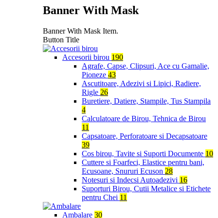
Banner With Mask
Banner With Mask Item.
Button Title
Accesorii birou
190
Agrafe, Capse, Clipsuri, Ace cu Gamalie,
Pioneze
43
Ascutitoare, Adezivi si Lipici, Radiere,
Rigle
26
Buretiere, Datiere, Stampile, Tus Stampila
4
Calculatoare de Birou, Tehnica de Birou
11
Capsatoare, Perforatoare si Decapsatoare
39
Cos birou, Tavite si Suporti Documente
10
Cuttere si Foarfeci, Elastice pentru bani,
Ecusoane, Snururi Ecuson
28
Notesuri si Indecsi Autoadezivi
16
Suporturi Birou, Cutii Metalice si Etichete
pentru Chei
11
Ambalare
30