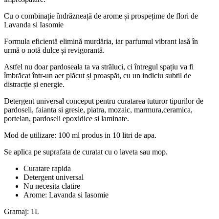
Cu o combinație îndrăzneață de arome și prospețime de flori de
Lavanda si Iasomie
Formula eficientă elimină murdăria, iar parfumul vibrant lasă în
urmă o notă dulce și revigorantă.
Astfel nu doar pardoseala ta va străluci, ci întregul spațiu va fi
îmbrăcat într-un aer plăcut și proaspăt, cu un indiciu subtil de
distracție și energie.
Detergent universal conceput pentru curatarea tuturor tipurilor de
pardoseli, faianta si gresie, piatra, mozaic, marmura,ceramica,
portelan, pardoseli epoxidice si laminate.
Mod de utilizare: 100 ml produs in 10 litri de apa.
Se aplica pe suprafata de curatat cu o laveta sau mop.
Curatare rapida
Detergent universal
Nu necesita clatire
Arome: Lavanda si Iasomie
Gramaj: 1L