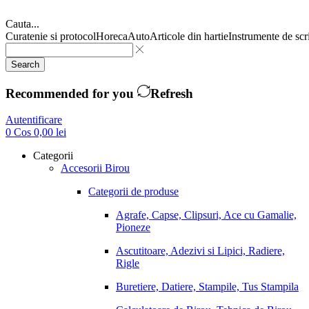
Cauta...
Curatenie si protocol
Horeca
Auto
Articole din hartie
Instrumente de scr
Search
Recommended for you
Refresh
Autentificare
0
Cos
0,00
lei
Categorii
Accesorii Birou
Categorii de produse
Agrafe, Capse, Clipsuri, Ace cu Gamalie,
Pioneze
Ascutitoare, Adezivi si Lipici, Radiere,
Rigle
Buretiere, Datiere, Stampile, Tus Stampila