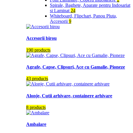
Spirale, Baghete, Aparate pentru Indosariat
si Laminat
24
Whiteboard, Flipchart, Panou Pluta,
Accesorii
9
Accesorii birou
190 products
Agrafe, Capse, Clipsuri, Ace cu Gamalie, Pioneze
43 products
Alonje, Cutii arhivare, containere arhivare
8 products
Ambalare