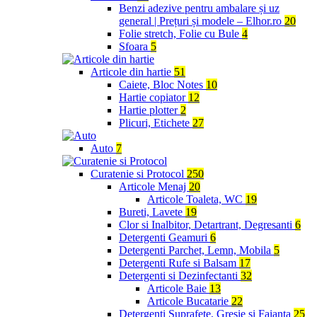
Benzi adezive pentru ambalare și uz
general | Prețuri și modele – Elhor.ro
20
Folie stretch, Folie cu Bule
4
Sfoara
5
Articole din hartie
51
Caiete, Bloc Notes
10
Hartie copiator
12
Hartie plotter
2
Plicuri, Etichete
27
Auto
7
Curatenie si Protocol
250
Articole Menaj
20
Articole Toaleta, WC
19
Bureti, Lavete
19
Clor si Inalbitor, Detartrant, Degresanti
6
Detergenti Geamuri
6
Detergenti Parchet, Lemn, Mobila
5
Detergenti Rufe si Balsam
17
Detergenti si Dezinfectanti
32
Articole Baie
13
Articole Bucatarie
22
Detergenti Suprafete, Gresie si Faianta
25