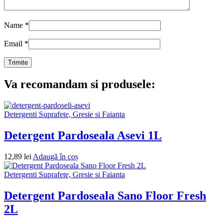
Name
*
Email
*
Va recomandam si produsele:
Detergenti Suprafete, Gresie si Faianta
Detergent Pardoseala Asevi 1L
12,89
lei
Adaugă în coș
Detergenti Suprafete, Gresie si Faianta
Detergent Pardoseala Sano Floor Fresh
2L