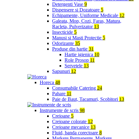
Detergenti Vase
9
Dispensere si Dozatoare
5
Echipamente, Uniforme Medicale
12
Galeata, Mop, Cozi, Faras, Matura,
Racleta, Pulverizator
13
Insecticide
5
Manusi si Masti Protectie
5
Odorizante
35
Produse din hartie
31
Hartie igienica
10
Role Prosop
11
Servetele
13
Sapunuri
12
Horeca
48
Consumabile Catering
24
Pahare
11
Paie de Baut, Tacamuri, Scobitori
13
Instrumente de scris
98
Creioane
5
Creioane colorate
12
Creioane mecanice
13
Fluid, banda corectoare
8
Markere Permanente, Markere,