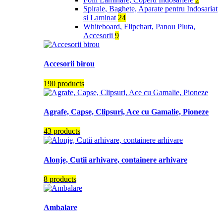
Spirale, Baghete, Aparate pentru Indosariat
si Laminat
24
Whiteboard, Flipchart, Panou Pluta,
Accesorii
9
Accesorii birou
190 products
Agrafe, Capse, Clipsuri, Ace cu Gamalie, Pioneze
43 products
Alonje, Cutii arhivare, containere arhivare
8 products
Ambalare