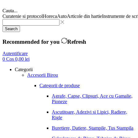
Cauta...
Curatenie si protocol
Horeca
Auto
Articole din hartie
Instrumente de scr
Search
Recommended for you
Refresh
Autentificare
0
Cos
0,00
lei
Categorii
Accesorii Birou
Categorii de produse
Agrafe, Capse, Clipsuri, Ace cu Gamalie,
Pioneze
Ascutitoare, Adezivi si Lipici, Radiere,
Rigle
Buretiere, Datiere, Stampile, Tus Stampila