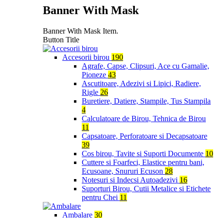
Banner With Mask
Banner With Mask Item.
Button Title
Accesorii birou
190
Agrafe, Capse, Clipsuri, Ace cu Gamalie,
Pioneze
43
Ascutitoare, Adezivi si Lipici, Radiere,
Rigle
26
Buretiere, Datiere, Stampile, Tus Stampila
4
Calculatoare de Birou, Tehnica de Birou
11
Capsatoare, Perforatoare si Decapsatoare
39
Cos birou, Tavite si Suporti Documente
10
Cuttere si Foarfeci, Elastice pentru bani,
Ecusoane, Snururi Ecuson
28
Notesuri si Indecsi Autoadezivi
16
Suporturi Birou, Cutii Metalice si Etichete
pentru Chei
11
Ambalare
30