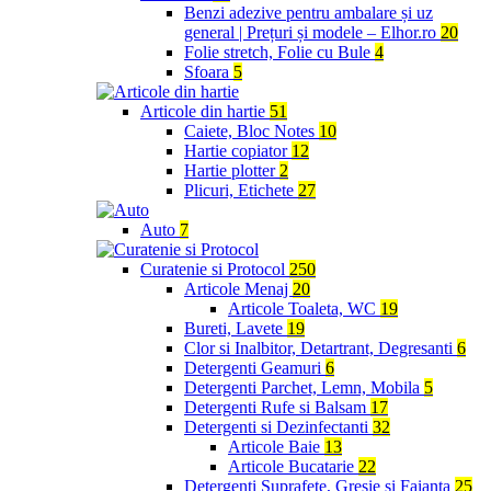
Benzi adezive pentru ambalare și uz
general | Prețuri și modele – Elhor.ro
20
Folie stretch, Folie cu Bule
4
Sfoara
5
Articole din hartie
51
Caiete, Bloc Notes
10
Hartie copiator
12
Hartie plotter
2
Plicuri, Etichete
27
Auto
7
Curatenie si Protocol
250
Articole Menaj
20
Articole Toaleta, WC
19
Bureti, Lavete
19
Clor si Inalbitor, Detartrant, Degresanti
6
Detergenti Geamuri
6
Detergenti Parchet, Lemn, Mobila
5
Detergenti Rufe si Balsam
17
Detergenti si Dezinfectanti
32
Articole Baie
13
Articole Bucatarie
22
Detergenti Suprafete, Gresie si Faianta
25