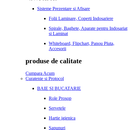
Sisteme Prezentare si Afisare
Folii Laminare, Coperti Indosariere
Spirale, Baghete, Aparate pentru Indosariat
si Laminat
Whiteboard, Flipchart, Panou Pluta,
Accesorii
produse de calitate
Cumpara Acum
Curatenie si Protocol
BAIE SI BUCATARIE
Role Prosop
Servetele
Hartie igienica
Sapunuri