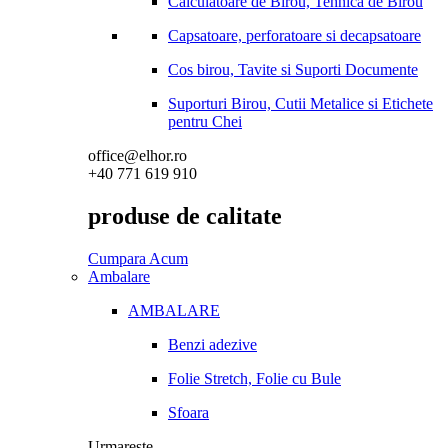
Calculatoare de Birou, Tehnica de Birou
Capsatoare, perforatoare si decapsatoare
Cos birou, Tavite si Suporti Documente
Suporturi Birou, Cutii Metalice si Etichete
pentru Chei
office@elhor.ro
+40 771 619 910
produse de calitate
Cumpara Acum
Ambalare
AMBALARE
Benzi adezive
Folie Stretch, Folie cu Bule
Sfoara
Urmareste