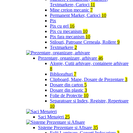
Textmarkere, Carioci
11
Mine creion mecanic
7
Permanent Marker, Carioci
10
Pix
Pix cu gel
16
Pix cu mecanism
10
Pix fara mecanism
10
Stilouri, Patroane Cerneala, Rollere
9
Textmarkere
2
Prezentare, organizare, arhivare
46
Alonje, Cutii arhivare, containere arhivare
8
Bibliorafturi
7
Clipboard, Mape, Dosare de Prezentare
3
Dosare din carton
5
Dosare din plastic
3
Folie de Protectie
10
Separatoare si Index, Registre, Repertoare
10
Saci Menajeri
25
Sisteme Prezentare si Afisare
35
Folii Laminare, Coperti Indosariere
2