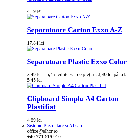
4,19
lei
Separatoare Carton Exxo A-Z
17,84
lei
Separatoare Plastic Exxo Color
3,49
lei
–
5,45
lei
Interval de prețuri: 3,49 lei până la
5,45 lei
Clipboard Simplu A4 Carton
Plastifiat
4,89
lei
Sisteme Prezentare si Afisare
office@elhor.ro
+40 771 619 910