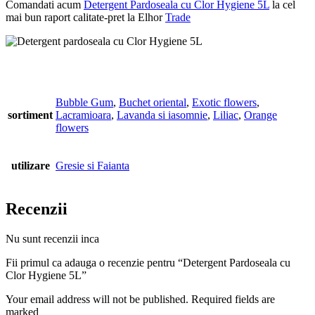
Comandati acum
Detergent Pardoseala cu Clor Hygiene 5L
la cel
mai bun raport calitate-pret la Elhor
Trade
Bubble Gum
,
Buchet oriental
,
Exotic flowers
,
sortiment
Lacramioara
,
Lavanda si iasomnie
,
Liliac
,
Orange
flowers
utilizare
Gresie si Faianta
Recenzii
Nu sunt recenzii inca
Fii primul ca adauga o recenzie pentru “Detergent Pardoseala cu
Clor Hygiene 5L”
Your email address will not be published. Required fields are
marked