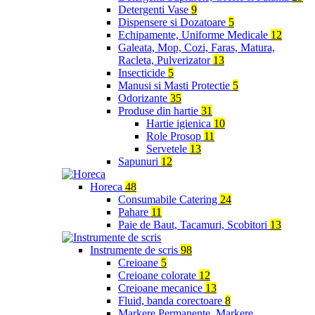
Detergenti Vase
9
Dispensere si Dozatoare
5
Echipamente, Uniforme Medicale
12
Galeata, Mop, Cozi, Faras, Matura,
Racleta, Pulverizator
13
Insecticide
5
Manusi si Masti Protectie
5
Odorizante
35
Produse din hartie
31
Hartie igienica
10
Role Prosop
11
Servetele
13
Sapunuri
12
Horeca
48
Consumabile Catering
24
Pahare
11
Paie de Baut, Tacamuri, Scobitori
13
Instrumente de scris
98
Creioane
5
Creioane colorate
12
Creioane mecanice
13
Fluid, banda corectoare
8
Markere Permanente, Markere,