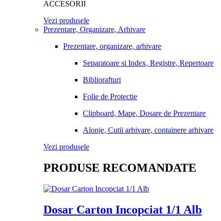
ACCESORII
Vezi produsele
Prezentare, Organizare, Arhivare
Prezentare, organizare, arhivare
Separatoare si Index, Registre, Repertoare
Bibliorafturi
Folie de Protectie
Clipboard, Mape, Dosare de Prezentare
Alonje, Cutii arhivare, containere arhivare
Vezi produsele
PRODUSE RECOMANDATE
Dosar Carton Incopciat 1/1 Alb