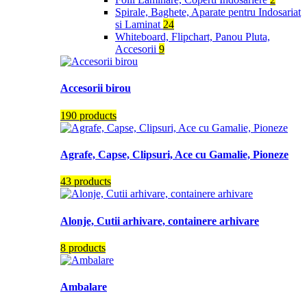
Spirale, Baghete, Aparate pentru Indosariat
si Laminat
24
Whiteboard, Flipchart, Panou Pluta,
Accesorii
9
Accesorii birou
190 products
Agrafe, Capse, Clipsuri, Ace cu Gamalie, Pioneze
43 products
Alonje, Cutii arhivare, containere arhivare
8 products
Ambalare