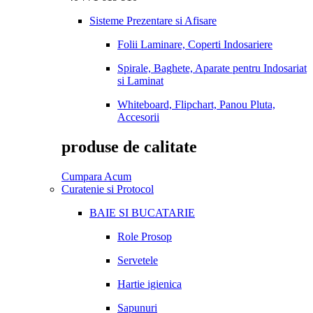
Sisteme Prezentare si Afisare
Folii Laminare, Coperti Indosariere
Spirale, Baghete, Aparate pentru Indosariat
si Laminat
Whiteboard, Flipchart, Panou Pluta,
Accesorii
produse de calitate
Cumpara Acum
Curatenie si Protocol
BAIE SI BUCATARIE
Role Prosop
Servetele
Hartie igienica
Sapunuri