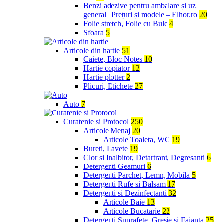
Benzi adezive pentru ambalare și uz
general | Prețuri și modele – Elhor.ro
20
Folie stretch, Folie cu Bule
4
Sfoara
5
Articole din hartie
51
Caiete, Bloc Notes
10
Hartie copiator
12
Hartie plotter
2
Plicuri, Etichete
27
Auto
7
Curatenie si Protocol
250
Articole Menaj
20
Articole Toaleta, WC
19
Bureti, Lavete
19
Clor si Inalbitor, Detartrant, Degresanti
6
Detergenti Geamuri
6
Detergenti Parchet, Lemn, Mobila
5
Detergenti Rufe si Balsam
17
Detergenti si Dezinfectanti
32
Articole Baie
13
Articole Bucatarie
22
Detergenti Suprafete, Gresie si Faianta
25