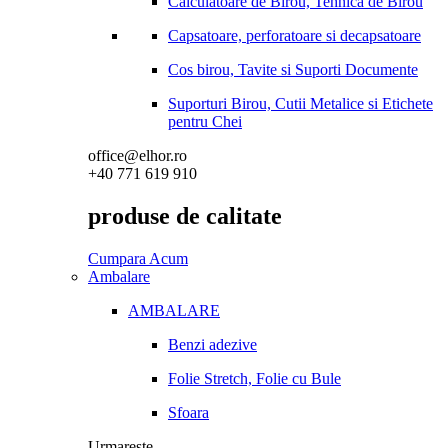
Calculatoare de Birou, Tehnica de Birou
Capsatoare, perforatoare si decapsatoare
Cos birou, Tavite si Suporti Documente
Suporturi Birou, Cutii Metalice si Etichete
pentru Chei
office@elhor.ro
+40 771 619 910
produse de calitate
Cumpara Acum
Ambalare
AMBALARE
Benzi adezive
Folie Stretch, Folie cu Bule
Sfoara
Urmareste