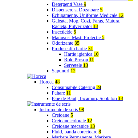
Detergenti Vase
9
Dispensere si Dozatoare
5
Echipamente, Uniforme Medicale
12
Galeata, Mop, Cozi, Faras, Matura,
Racleta, Pulverizator
13
Insecticide
5
Manusi si Masti Protectie
5
Odorizante
35
Produse din hartie
31
Hartie igienica
10
Role Prosop
11
Servetele
13
Sapunuri
12
Horeca
48
Consumabile Catering
24
Pahare
11
Paie de Baut, Tacamuri, Scobitori
13
Instrumente de scris
98
Creioane
5
Creioane colorate
12
Creioane mecanice
13
Fluid, banda corectoare
8
Markere Permanente, Markere,