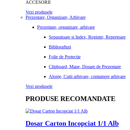
ACCESORII
Vezi produsele
Prezentare, Organizare, Arhivare
Prezentare, organizare, arhivare
Separatoare si Index, Registre, Repertoare
Bibliorafturi
Folie de Protectie
Clipboard, Mape, Dosare de Prezentare
Alonje, Cutii arhivare, containere arhivare
Vezi produsele
PRODUSE RECOMANDATE
Dosar Carton Incopciat 1/1 Alb