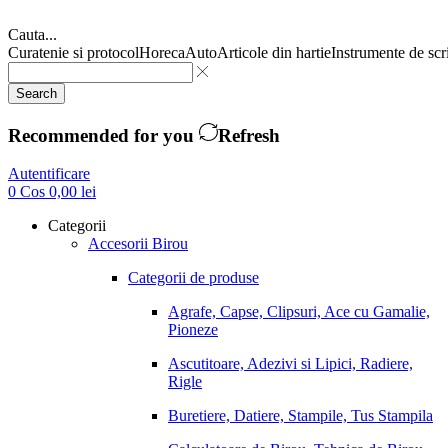
Cauta...
Curatenie si protocol
Horeca
Auto
Articole din hartie
Instrumente de scr
Search
Recommended for you
Refresh
Autentificare
0
Cos
0,00
lei
Categorii
Accesorii Birou
Categorii de produse
Agrafe, Capse, Clipsuri, Ace cu Gamalie,
Pioneze
Ascutitoare, Adezivi si Lipici, Radiere,
Rigle
Buretiere, Datiere, Stampile, Tus Stampila