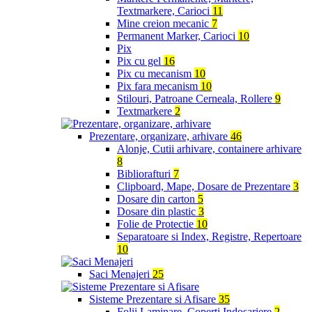
Textmarkere, Carioci
11
Mine creion mecanic
7
Permanent Marker, Carioci
10
Pix
Pix cu gel
16
Pix cu mecanism
10
Pix fara mecanism
10
Stilouri, Patroane Cerneala, Rollere
9
Textmarkere
2
Prezentare, organizare, arhivare
46
Alonje, Cutii arhivare, containere arhivare
8
Bibliorafturi
7
Clipboard, Mape, Dosare de Prezentare
3
Dosare din carton
5
Dosare din plastic
3
Folie de Protectie
10
Separatoare si Index, Registre, Repertoare
10
Saci Menajeri
25
Sisteme Prezentare si Afisare
35
Folii Laminare, Coperti Indosariere
2