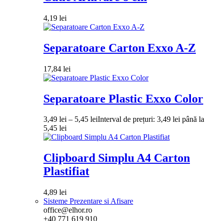
4,19
lei
Separatoare Carton Exxo A-Z
17,84
lei
Separatoare Plastic Exxo Color
3,49
lei
–
5,45
lei
Interval de prețuri: 3,49 lei până la
5,45 lei
Clipboard Simplu A4 Carton
Plastifiat
4,89
lei
Sisteme Prezentare si Afisare
office@elhor.ro
+40 771 619 910