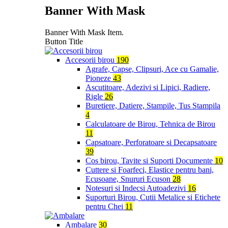
Banner With Mask
Banner With Mask Item.
Button Title
Accesorii birou
190
Agrafe, Capse, Clipsuri, Ace cu Gamalie,
Pioneze
43
Ascutitoare, Adezivi si Lipici, Radiere,
Rigle
26
Buretiere, Datiere, Stampile, Tus Stampila
4
Calculatoare de Birou, Tehnica de Birou
11
Capsatoare, Perforatoare si Decapsatoare
39
Cos birou, Tavite si Suporti Documente
10
Cuttere si Foarfeci, Elastice pentru bani,
Ecusoane, Snururi Ecuson
28
Notesuri si Indecsi Autoadezivi
16
Suporturi Birou, Cutii Metalice si Etichete
pentru Chei
11
Ambalare
30