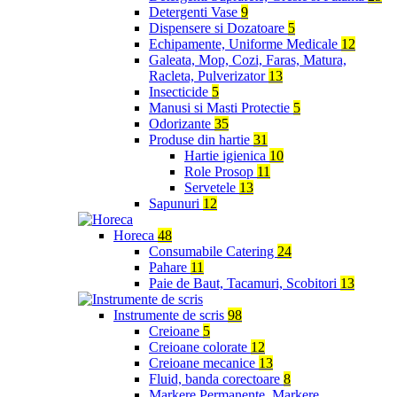
Detergenti Vase
9
Dispensere si Dozatoare
5
Echipamente, Uniforme Medicale
12
Galeata, Mop, Cozi, Faras, Matura,
Racleta, Pulverizator
13
Insecticide
5
Manusi si Masti Protectie
5
Odorizante
35
Produse din hartie
31
Hartie igienica
10
Role Prosop
11
Servetele
13
Sapunuri
12
Horeca
48
Consumabile Catering
24
Pahare
11
Paie de Baut, Tacamuri, Scobitori
13
Instrumente de scris
98
Creioane
5
Creioane colorate
12
Creioane mecanice
13
Fluid, banda corectoare
8
Markere Permanente, Markere,