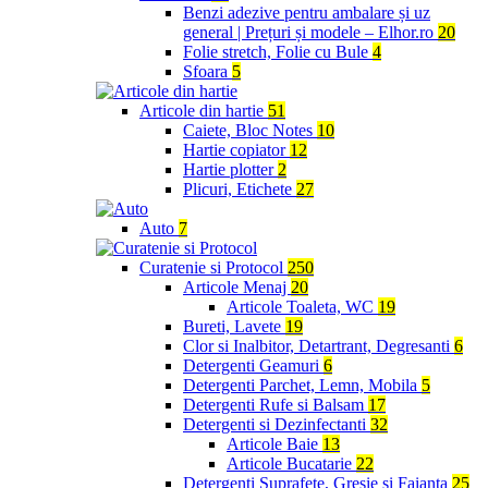
Benzi adezive pentru ambalare și uz
general | Prețuri și modele – Elhor.ro
20
Folie stretch, Folie cu Bule
4
Sfoara
5
Articole din hartie
51
Caiete, Bloc Notes
10
Hartie copiator
12
Hartie plotter
2
Plicuri, Etichete
27
Auto
7
Curatenie si Protocol
250
Articole Menaj
20
Articole Toaleta, WC
19
Bureti, Lavete
19
Clor si Inalbitor, Detartrant, Degresanti
6
Detergenti Geamuri
6
Detergenti Parchet, Lemn, Mobila
5
Detergenti Rufe si Balsam
17
Detergenti si Dezinfectanti
32
Articole Baie
13
Articole Bucatarie
22
Detergenti Suprafete, Gresie si Faianta
25