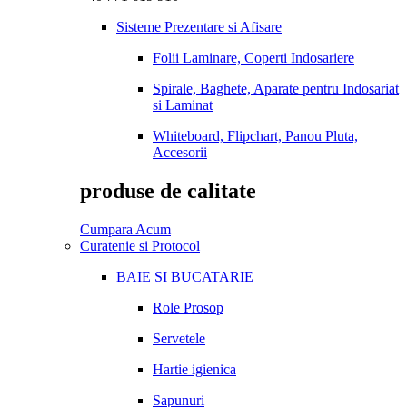
Sisteme Prezentare si Afisare
Folii Laminare, Coperti Indosariere
Spirale, Baghete, Aparate pentru Indosariat
si Laminat
Whiteboard, Flipchart, Panou Pluta,
Accesorii
produse de calitate
Cumpara Acum
Curatenie si Protocol
BAIE SI BUCATARIE
Role Prosop
Servetele
Hartie igienica
Sapunuri