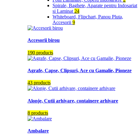
Spirale, Baghete, Aparate pentru Indosariat
si Laminat
24
Whiteboard, Flipchart, Panou Pluta,
Accesorii
9
Accesorii birou
190 products
Agrafe, Capse, Clipsuri, Ace cu Gamalie, Pioneze
43 products
Alonje, Cutii arhivare, containere arhivare
8 products
Ambalare