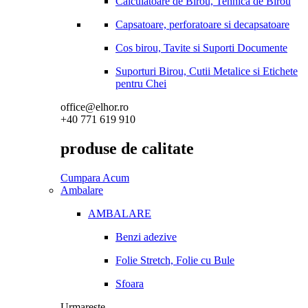
Calculatoare de Birou, Tehnica de Birou
Capsatoare, perforatoare si decapsatoare
Cos birou, Tavite si Suporti Documente
Suporturi Birou, Cutii Metalice si Etichete
pentru Chei
office@elhor.ro
+40 771 619 910
produse de calitate
Cumpara Acum
Ambalare
AMBALARE
Benzi adezive
Folie Stretch, Folie cu Bule
Sfoara
Urmareste