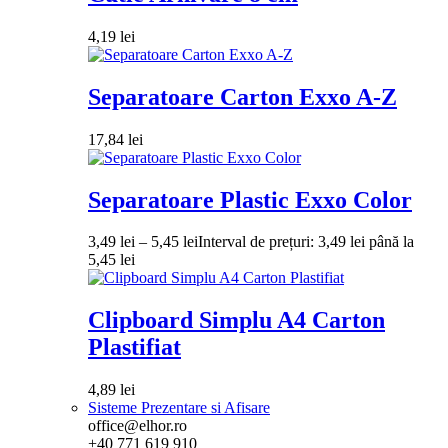
4,19
lei
Separatoare Carton Exxo A-Z
17,84
lei
Separatoare Plastic Exxo Color
3,49
lei
–
5,45
lei
Interval de prețuri: 3,49 lei până la
5,45 lei
Clipboard Simplu A4 Carton
Plastifiat
4,89
lei
Sisteme Prezentare si Afisare
office@elhor.ro
+40 771 619 910