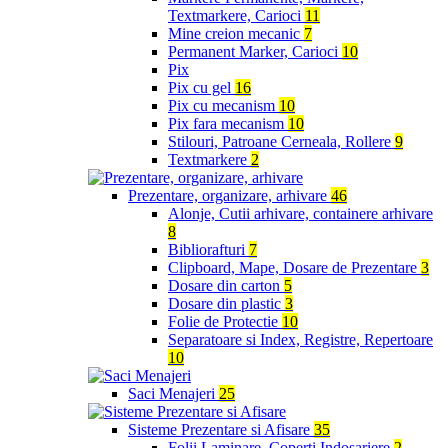
Textmarkere, Carioci
11
Mine creion mecanic
7
Permanent Marker, Carioci
10
Pix
Pix cu gel
16
Pix cu mecanism
10
Pix fara mecanism
10
Stilouri, Patroane Cerneala, Rollere
9
Textmarkere
2
Prezentare, organizare, arhivare
46
Alonje, Cutii arhivare, containere arhivare
8
Bibliorafturi
7
Clipboard, Mape, Dosare de Prezentare
3
Dosare din carton
5
Dosare din plastic
3
Folie de Protectie
10
Separatoare si Index, Registre, Repertoare
10
Saci Menajeri
25
Sisteme Prezentare si Afisare
35
Folii Laminare, Coperti Indosariere
2