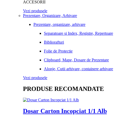
ACCESORII
Vezi produsele
Prezentare, Organizare, Arhivare
Prezentare, organizare, arhivare
Separatoare si Index, Registre, Repertoare
Bibliorafturi
Folie de Protectie
Clipboard, Mape, Dosare de Prezentare
Alonje, Cutii arhivare, containere arhivare
Vezi produsele
PRODUSE RECOMANDATE
Dosar Carton Incopciat 1/1 Alb