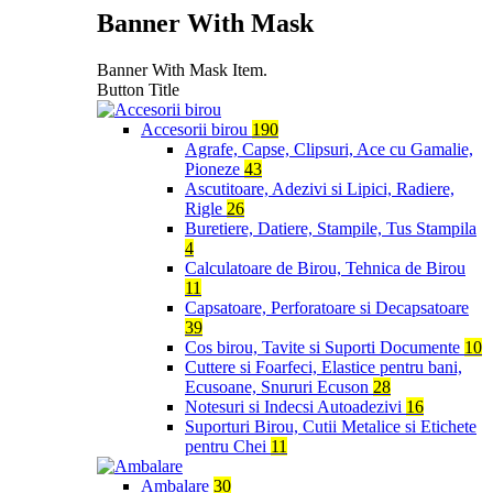
Banner With Mask
Banner With Mask Item.
Button Title
Accesorii birou
190
Agrafe, Capse, Clipsuri, Ace cu Gamalie,
Pioneze
43
Ascutitoare, Adezivi si Lipici, Radiere,
Rigle
26
Buretiere, Datiere, Stampile, Tus Stampila
4
Calculatoare de Birou, Tehnica de Birou
11
Capsatoare, Perforatoare si Decapsatoare
39
Cos birou, Tavite si Suporti Documente
10
Cuttere si Foarfeci, Elastice pentru bani,
Ecusoane, Snururi Ecuson
28
Notesuri si Indecsi Autoadezivi
16
Suporturi Birou, Cutii Metalice si Etichete
pentru Chei
11
Ambalare
30