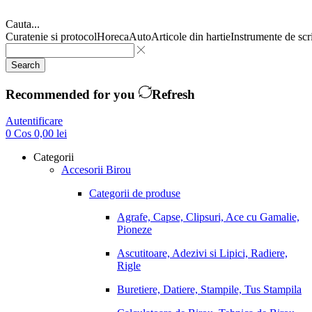
Cauta...
Curatenie si protocol
Horeca
Auto
Articole din hartie
Instrumente de scr
Search
Recommended for you
Refresh
Autentificare
0
Cos
0,00
lei
Categorii
Accesorii Birou
Categorii de produse
Agrafe, Capse, Clipsuri, Ace cu Gamalie,
Pioneze
Ascutitoare, Adezivi si Lipici, Radiere,
Rigle
Buretiere, Datiere, Stampile, Tus Stampila