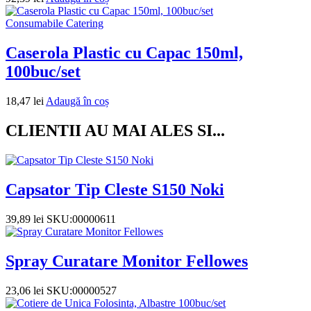
Consumabile Catering
Caserola Plastic cu Capac 150ml,
100buc/set
18,47
lei
Adaugă în coș
CLIENTII AU MAI ALES SI...
Capsator Tip Cleste S150 Noki
39,89
lei
SKU:00000611
Spray Curatare Monitor Fellowes
23,06
lei
SKU:00000527