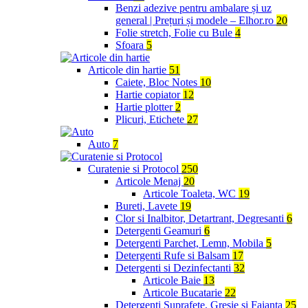
Benzi adezive pentru ambalare și uz
general | Prețuri și modele – Elhor.ro
20
Folie stretch, Folie cu Bule
4
Sfoara
5
Articole din hartie
51
Caiete, Bloc Notes
10
Hartie copiator
12
Hartie plotter
2
Plicuri, Etichete
27
Auto
7
Curatenie si Protocol
250
Articole Menaj
20
Articole Toaleta, WC
19
Bureti, Lavete
19
Clor si Inalbitor, Detartrant, Degresanti
6
Detergenti Geamuri
6
Detergenti Parchet, Lemn, Mobila
5
Detergenti Rufe si Balsam
17
Detergenti si Dezinfectanti
32
Articole Baie
13
Articole Bucatarie
22
Detergenti Suprafete, Gresie si Faianta
25