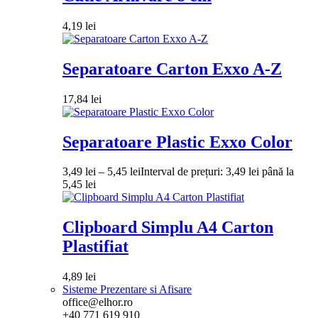
4,19
lei
Separatoare Carton Exxo A-Z
17,84
lei
Separatoare Plastic Exxo Color
3,49
lei
–
5,45
lei
Interval de prețuri: 3,49 lei până la
5,45 lei
Clipboard Simplu A4 Carton
Plastifiat
4,89
lei
Sisteme Prezentare si Afisare
office@elhor.ro
+40 771 619 910