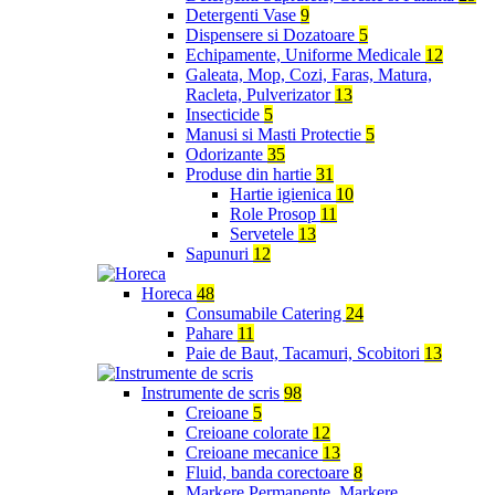
Detergenti Vase
9
Dispensere si Dozatoare
5
Echipamente, Uniforme Medicale
12
Galeata, Mop, Cozi, Faras, Matura,
Racleta, Pulverizator
13
Insecticide
5
Manusi si Masti Protectie
5
Odorizante
35
Produse din hartie
31
Hartie igienica
10
Role Prosop
11
Servetele
13
Sapunuri
12
Horeca
48
Consumabile Catering
24
Pahare
11
Paie de Baut, Tacamuri, Scobitori
13
Instrumente de scris
98
Creioane
5
Creioane colorate
12
Creioane mecanice
13
Fluid, banda corectoare
8
Markere Permanente, Markere,