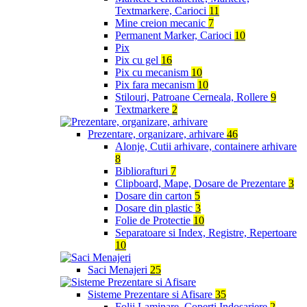
Textmarkere, Carioci
11
Mine creion mecanic
7
Permanent Marker, Carioci
10
Pix
Pix cu gel
16
Pix cu mecanism
10
Pix fara mecanism
10
Stilouri, Patroane Cerneala, Rollere
9
Textmarkere
2
Prezentare, organizare, arhivare
46
Alonje, Cutii arhivare, containere arhivare
8
Bibliorafturi
7
Clipboard, Mape, Dosare de Prezentare
3
Dosare din carton
5
Dosare din plastic
3
Folie de Protectie
10
Separatoare si Index, Registre, Repertoare
10
Saci Menajeri
25
Sisteme Prezentare si Afisare
35
Folii Laminare, Coperti Indosariere
2