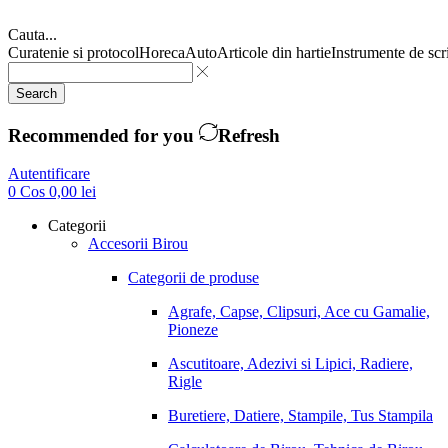
Cauta...
Curatenie si protocol
Horeca
Auto
Articole din hartie
Instrumente de scr
Search
Recommended for you
Refresh
Autentificare
0
Cos
0,00
lei
Categorii
Accesorii Birou
Categorii de produse
Agrafe, Capse, Clipsuri, Ace cu Gamalie,
Pioneze
Ascutitoare, Adezivi si Lipici, Radiere,
Rigle
Buretiere, Datiere, Stampile, Tus Stampila