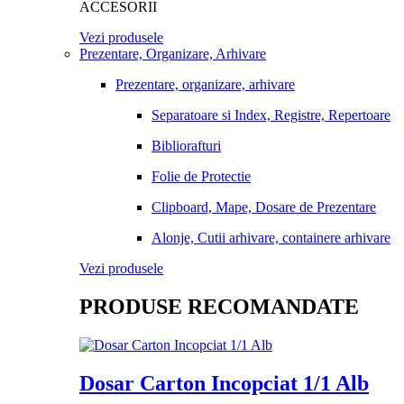
ACCESORII
Vezi produsele
Prezentare, Organizare, Arhivare
Prezentare, organizare, arhivare
Separatoare si Index, Registre, Repertoare
Bibliorafturi
Folie de Protectie
Clipboard, Mape, Dosare de Prezentare
Alonje, Cutii arhivare, containere arhivare
Vezi produsele
PRODUSE RECOMANDATE
Dosar Carton Incopciat 1/1 Alb