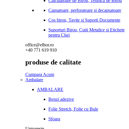
Calculatoare de Birou, Tehnica de Birou
Capsatoare, perforatoare si decapsatoare
Cos birou, Tavite si Suporti Documente
Suporturi Birou, Cutii Metalice si Etichete
pentru Chei
office@elhor.ro
+40 771 619 910
produse de calitate
Cumpara Acum
Ambalare
AMBALARE
Benzi adezive
Folie Stretch, Folie cu Bule
Sfoara
Urmareste