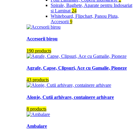
Spirale, Baghete, Aparate pentru Indosariat
si Laminat
24
Whiteboard, Flipchart, Panou Pluta,
Accesorii
9
Accesorii birou
190 products
Agrafe, Capse, Clipsuri, Ace cu Gamalie, Pioneze
43 products
Alonje, Cutii arhivare, containere arhivare
8 products
Ambalare