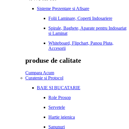
Sisteme Prezentare si Afisare
Folii Laminare, Coperti Indosariere
Spirale, Baghete, Aparate pentru Indosariat
si Laminat
Whiteboard, Flipchart, Panou Pluta,
Accesorii
produse de calitate
Cumpara Acum
Curatenie si Protocol
BAIE SI BUCATARIE
Role Prosop
Servetele
Hartie igienica
Sapunuri