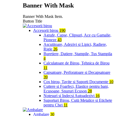
Banner With Mask
Banner With Mask Item.
Button Title
Accesorii birou
190
Agrafe, Capse, Clipsuri, Ace cu Gamalie,
Pioneze
43
Ascutitoare, Adezivi si Lipici, Radiere,
Rigle
26
Buretiere, Datiere, Stampile, Tus Stampila
4
Calculatoare de Birou, Tehnica de Birou
11
Capsatoare, Perforatoare si Decapsatoare
39
Cos birou, Tavite si Suporti Documente
10
Cuttere si Foarfeci, Elastice pentru bani,
Ecusoane, Snururi Ecuson
28
Notesuri si Indecsi Autoadezivi
16
Suporturi Birou, Cutii Metalice si Etichete
pentru Chei
11
Ambalare
30