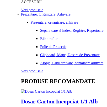
ACCESORII
Vezi produsele
Prezentare, Organizare, Arhivare
Prezentare, organizare, arhivare
Separatoare si Index, Registre, Repertoare
Bibliorafturi
Folie de Protectie
Clipboard, Mape, Dosare de Prezentare
Alonje, Cutii arhivare, containere arhivare
Vezi produsele
PRODUSE RECOMANDATE
Dosar Carton Incopciat 1/1 Alb