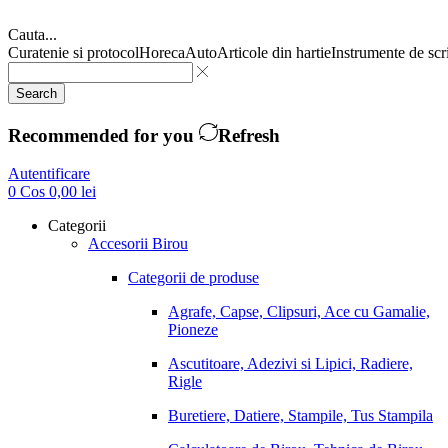
Cauta...
Curatenie si protocol
Horeca
Auto
Articole din hartie
Instrumente de scr
Search
Recommended for you
Refresh
Autentificare
0
Cos
0,00
lei
Categorii
Accesorii Birou
Categorii de produse
Agrafe, Capse, Clipsuri, Ace cu Gamalie,
Pioneze
Ascutitoare, Adezivi si Lipici, Radiere,
Rigle
Buretiere, Datiere, Stampile, Tus Stampila