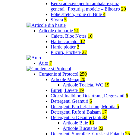
Benzi adezive pentru ambalare și uz
general | Prețuri și modele – Elhor.ro
20
Folie stretch, Folie cu Bule
4
Sfoara
5
Articole din hartie
51
Caiete, Bloc Notes
10
Hartie copiator
12
Hartie plotter
2
Plicuri, Etichete
27
Auto
7
Curatenie si Protocol
250
Articole Menaj
20
Articole Toaleta, WC
19
Bureti, Lavete
19
Clor si Inalbitor, Detartrant, Degresanti
6
Detergenti Geamuri
6
Detergenti Parchet, Lemn, Mobila
5
Detergenti Rufe si Balsam
17
Detergenti si Dezinfectanti
32
Articole Baie
13
Articole Bucatarie
22
Detergenti Suprafete, Gresie si Faianta
25