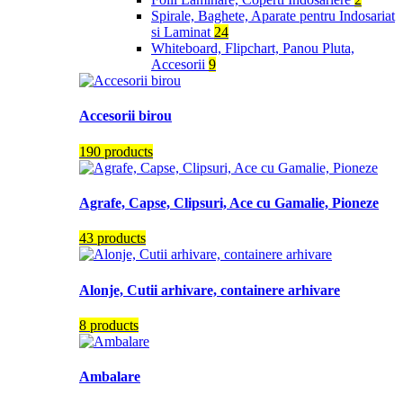
Spirale, Baghete, Aparate pentru Indosariat
si Laminat
24
Whiteboard, Flipchart, Panou Pluta,
Accesorii
9
Accesorii birou
190 products
Agrafe, Capse, Clipsuri, Ace cu Gamalie, Pioneze
43 products
Alonje, Cutii arhivare, containere arhivare
8 products
Ambalare