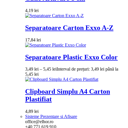
4,19
lei
Separatoare Carton Exxo A-Z
17,84
lei
Separatoare Plastic Exxo Color
3,49
lei
–
5,45
lei
Interval de prețuri: 3,49 lei până la
5,45 lei
Clipboard Simplu A4 Carton
Plastifiat
4,89
lei
Sisteme Prezentare si Afisare
office@elhor.ro
+40 771 619 910