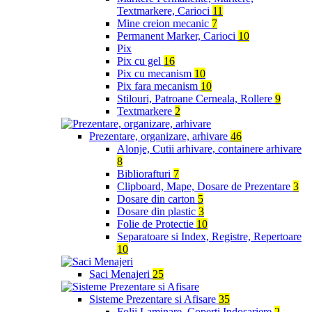
Textmarkere, Carioci
11
Mine creion mecanic
7
Permanent Marker, Carioci
10
Pix
Pix cu gel
16
Pix cu mecanism
10
Pix fara mecanism
10
Stilouri, Patroane Cerneala, Rollere
9
Textmarkere
2
Prezentare, organizare, arhivare
46
Alonje, Cutii arhivare, containere arhivare
8
Bibliorafturi
7
Clipboard, Mape, Dosare de Prezentare
3
Dosare din carton
5
Dosare din plastic
3
Folie de Protectie
10
Separatoare si Index, Registre, Repertoare
10
Saci Menajeri
25
Sisteme Prezentare si Afisare
35
Folii Laminare, Coperti Indosariere
2