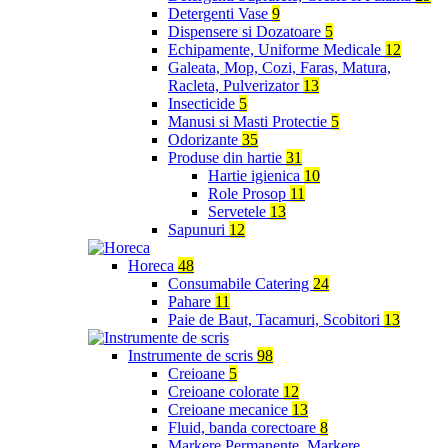
Detergenti Vase
9
Dispensere si Dozatoare
5
Echipamente, Uniforme Medicale
12
Galeata, Mop, Cozi, Faras, Matura,
Racleta, Pulverizator
13
Insecticide
5
Manusi si Masti Protectie
5
Odorizante
35
Produse din hartie
31
Hartie igienica
10
Role Prosop
11
Servetele
13
Sapunuri
12
Horeca
48
Consumabile Catering
24
Pahare
11
Paie de Baut, Tacamuri, Scobitori
13
Instrumente de scris
98
Creioane
5
Creioane colorate
12
Creioane mecanice
13
Fluid, banda corectoare
8
Markere Permanente, Markere,