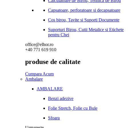
Calculatoare de Birou, Tehnica de Birou
Capsatoare, perforatoare si decapsatoare
Cos birou, Tavite si Suporti Documente
Suporturi Birou, Cutii Metalice si Etichete
pentru Chei
office@elhor.ro
+40 771 619 910
produse de calitate
Cumpara Acum
Ambalare
AMBALARE
Benzi adezive
Folie Stretch, Folie cu Bule
Sfoara
Urmareste