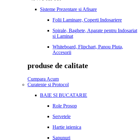
Sisteme Prezentare si Afisare
Folii Laminare, Coperti Indosariere
Spirale, Baghete, Aparate pentru Indosariat
si Laminat
Whiteboard, Flipchart, Panou Pluta,
Accesorii
produse de calitate
Cumpara Acum
Curatenie si Protocol
BAIE SI BUCATARIE
Role Prosop
Servetele
Hartie igienica
Sapunuri