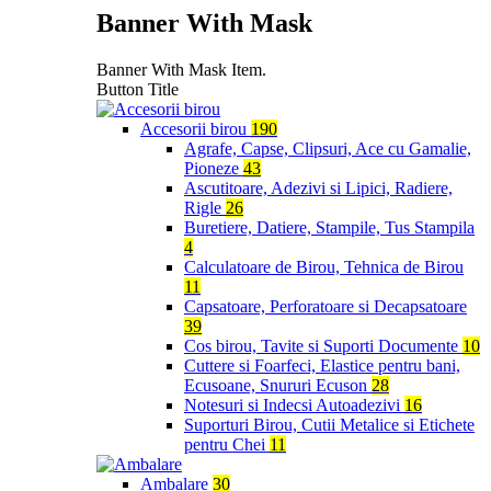
Banner With Mask
Banner With Mask Item.
Button Title
Accesorii birou
190
Agrafe, Capse, Clipsuri, Ace cu Gamalie,
Pioneze
43
Ascutitoare, Adezivi si Lipici, Radiere,
Rigle
26
Buretiere, Datiere, Stampile, Tus Stampila
4
Calculatoare de Birou, Tehnica de Birou
11
Capsatoare, Perforatoare si Decapsatoare
39
Cos birou, Tavite si Suporti Documente
10
Cuttere si Foarfeci, Elastice pentru bani,
Ecusoane, Snururi Ecuson
28
Notesuri si Indecsi Autoadezivi
16
Suporturi Birou, Cutii Metalice si Etichete
pentru Chei
11
Ambalare
30