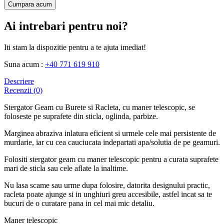
Cumpara acum
Ai intrebari pentru noi?
Iti stam la dispozitie pentru a te ajuta imediat!
Suna acum :
+40 771 619 910
Descriere
Recenzii (0)
Stergator Geam cu Burete si Racleta, cu maner telescopic, se
foloseste pe suprafete din sticla, oglinda, parbize.
Marginea abraziva inlatura eficient si urmele cele mai persistente de
murdarie, iar cu cea cauciucata indepartati apa/solutia de pe geamuri.
Folositi stergator geam cu maner telescopic pentru a curata suprafete
mari de sticla sau cele aflate la inaltime.
Nu lasa scame sau urme dupa folosire, datorita designului practic,
racleta poate ajunge si in unghiuri greu accesibile, astfel incat sa te
bucuri de o curatare pana in cel mai mic detaliu.
Maner telescopic