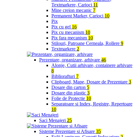
Textmarkere, Carioci
11
Mine creion mecanic
7
Permanent Marker, Carioci
10
Pix
Pix cu gel
16
Pix cu mecanism
10
Pix fara mecanism
10
Stilouri, Patroane Cerneala, Rollere
9
Textmarkere
2
Prezentare, organizare, arhivare
46
Alonje, Cutii arhivare, containere arhivare
8
Bibliorafturi
7
Clipboard, Mape, Dosare de Prezentare
3
Dosare din carton
5
Dosare din plastic
3
Folie de Protectie
10
Separatoare si Index, Registre, Repertoare
10
Saci Menajeri
25
Sisteme Prezentare si Afisare
35
Folii Laminare, Coperti Indosariere
2