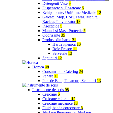
Detergenti Vase
9
Dispensere si Dozatoare
5
Echipamente, Uniforme Medicale
12
Galeata, Mop, Cozi, Faras, Matura,
Racleta, Pulverizator
13
Insecticide
5
Manusi si Masti Protectie
5
Odorizante
35
Produse din hartie
31
Hartie igienica
10
Role Prosop
11
Servetele
13
Sapunuri
12
Horeca
48
Consumabile Catering
24
Pahare
11
Paie de Baut, Tacamuri, Scobitori
13
Instrumente de scris
98
Creioane
5
Creioane colorate
12
Creioane mecanice
13
Fluid, banda corectoare
8
Markere Permanente, Markere,