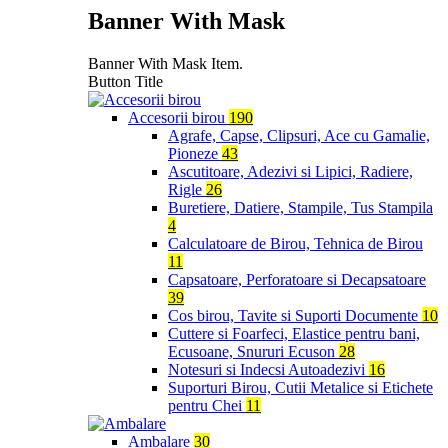
Banner With Mask
Banner With Mask Item.
Button Title
Accesorii birou
190
Agrafe, Capse, Clipsuri, Ace cu Gamalie,
Pioneze
43
Ascutitoare, Adezivi si Lipici, Radiere,
Rigle
26
Buretiere, Datiere, Stampile, Tus Stampila
4
Calculatoare de Birou, Tehnica de Birou
11
Capsatoare, Perforatoare si Decapsatoare
39
Cos birou, Tavite si Suporti Documente
10
Cuttere si Foarfeci, Elastice pentru bani,
Ecusoane, Snururi Ecuson
28
Notesuri si Indecsi Autoadezivi
16
Suporturi Birou, Cutii Metalice si Etichete
pentru Chei
11
Ambalare
30