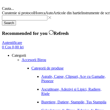
Cauta...
Curatenie si protocol
Horeca
Auto
Articole din hartie
Instrumente de scr
Search
Recommended for you
Refresh
Autentificare
0
Cos
0,00
lei
Categorii
Accesorii Birou
Categorii de produse
Agrafe, Capse, Clipsuri, Ace cu Gamalie,
Pioneze
Ascutitoare, Adezivi si Lipici, Radiere,
Rigle
Buretiere, Datiere, Stampile, Tus Stampila