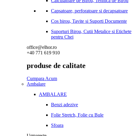
Calculatoare de Birou, Tehnica de Birou
Capsatoare, perforatoare si decapsatoare
Cos birou, Tavite si Suporti Documente
Suporturi Birou, Cutii Metalice si Etichete
pentru Chei
office@elhor.ro
+40 771 619 910
produse de calitate
Cumpara Acum
Ambalare
AMBALARE
Benzi adezive
Folie Stretch, Folie cu Bule
Sfoara
Urmareste