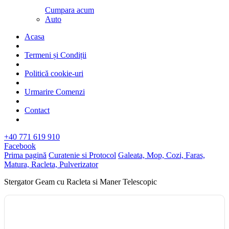
Cumpara acum
Auto
Acasa
Termeni și Condiții
Politică cookie-uri
Urmarire Comenzi
Contact
+40 771 619 910
Facebook
Prima pagină
Curatenie si Protocol
Galeata, Mop, Cozi, Faras,
Matura, Racleta, Pulverizator
Stergator Geam cu Racleta si Maner Telescopic