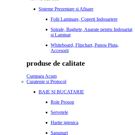
Sisteme Prezentare si Afisare
Folii Laminare, Coperti Indosariere
Spirale, Baghete, Aparate pentru Indosariat
si Laminat
Whiteboard, Flipchart, Panou Pluta,
Accesorii
produse de calitate
Cumpara Acum
Curatenie si Protocol
BAIE SI BUCATARIE
Role Prosop
Servetele
Hartie igienica
Sapunuri