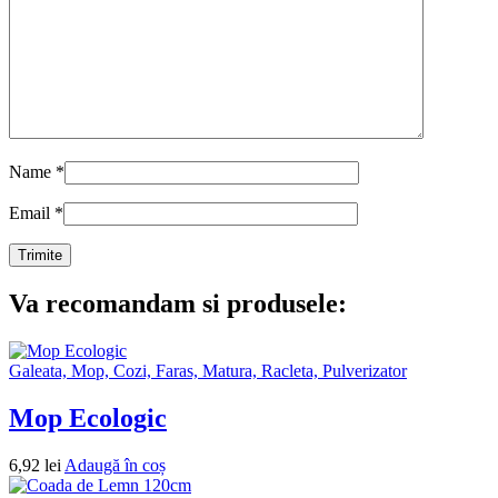
Name
*
Email
*
Va recomandam si produsele:
Galeata, Mop, Cozi, Faras, Matura, Racleta, Pulverizator
Mop Ecologic
6,92
lei
Adaugă în coș