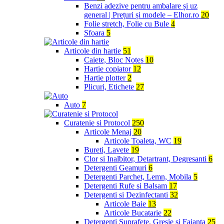
Benzi adezive pentru ambalare și uz
general | Prețuri și modele – Elhor.ro
20
Folie stretch, Folie cu Bule
4
Sfoara
5
Articole din hartie
51
Caiete, Bloc Notes
10
Hartie copiator
12
Hartie plotter
2
Plicuri, Etichete
27
Auto
7
Curatenie si Protocol
250
Articole Menaj
20
Articole Toaleta, WC
19
Bureti, Lavete
19
Clor si Inalbitor, Detartrant, Degresanti
6
Detergenti Geamuri
6
Detergenti Parchet, Lemn, Mobila
5
Detergenti Rufe si Balsam
17
Detergenti si Dezinfectanti
32
Articole Baie
13
Articole Bucatarie
22
Detergenti Suprafete, Gresie si Faianta
25