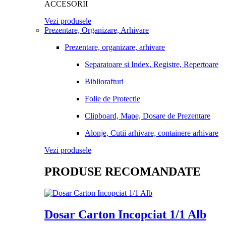
ACCESORII
Vezi produsele
Prezentare, Organizare, Arhivare
Prezentare, organizare, arhivare
Separatoare si Index, Registre, Repertoare
Bibliorafturi
Folie de Protectie
Clipboard, Mape, Dosare de Prezentare
Alonje, Cutii arhivare, containere arhivare
Vezi produsele
PRODUSE RECOMANDATE
Dosar Carton Incopciat 1/1 Alb