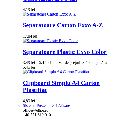
4,19
lei
Separatoare Carton Exxo A-Z
17,84
lei
Separatoare Plastic Exxo Color
3,49
lei
–
5,45
lei
Interval de prețuri: 3,49 lei până la
5,45 lei
Clipboard Simplu A4 Carton
Plastifiat
4,89
lei
Sisteme Prezentare si Afisare
office@elhor.ro
+40 771 619 910