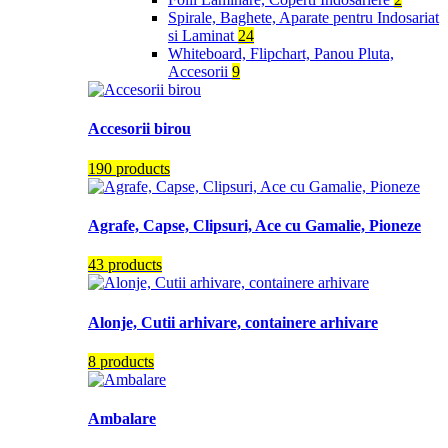
Spirale, Baghete, Aparate pentru Indosariat
si Laminat
24
Whiteboard, Flipchart, Panou Pluta,
Accesorii
9
Accesorii birou
190 products
Agrafe, Capse, Clipsuri, Ace cu Gamalie, Pioneze
43 products
Alonje, Cutii arhivare, containere arhivare
8 products
Ambalare