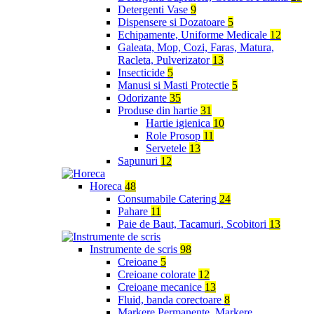
Detergenti Vase
9
Dispensere si Dozatoare
5
Echipamente, Uniforme Medicale
12
Galeata, Mop, Cozi, Faras, Matura,
Racleta, Pulverizator
13
Insecticide
5
Manusi si Masti Protectie
5
Odorizante
35
Produse din hartie
31
Hartie igienica
10
Role Prosop
11
Servetele
13
Sapunuri
12
Horeca
48
Consumabile Catering
24
Pahare
11
Paie de Baut, Tacamuri, Scobitori
13
Instrumente de scris
98
Creioane
5
Creioane colorate
12
Creioane mecanice
13
Fluid, banda corectoare
8
Markere Permanente, Markere,