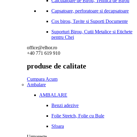
Calculatoare de Birou, Tehnica de Birou
Capsatoare, perforatoare si decapsatoare
Cos birou, Tavite si Suporti Documente
Suporturi Birou, Cutii Metalice si Etichete
pentru Chei
office@elhor.ro
+40 771 619 910
produse de calitate
Cumpara Acum
Ambalare
AMBALARE
Benzi adezive
Folie Stretch, Folie cu Bule
Sfoara
Urmareste