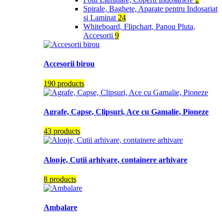
Spirale, Baghete, Aparate pentru Indosariat
si Laminat
24
Whiteboard, Flipchart, Panou Pluta,
Accesorii
9
Accesorii birou
190 products
Agrafe, Capse, Clipsuri, Ace cu Gamalie, Pioneze
43 products
Alonje, Cutii arhivare, containere arhivare
8 products
Ambalare