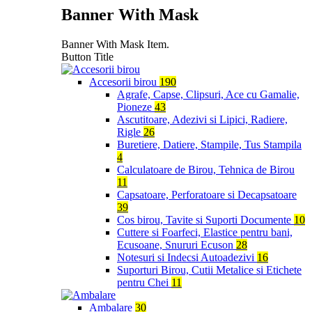
Banner With Mask
Banner With Mask Item.
Button Title
Accesorii birou
190
Agrafe, Capse, Clipsuri, Ace cu Gamalie,
Pioneze
43
Ascutitoare, Adezivi si Lipici, Radiere,
Rigle
26
Buretiere, Datiere, Stampile, Tus Stampila
4
Calculatoare de Birou, Tehnica de Birou
11
Capsatoare, Perforatoare si Decapsatoare
39
Cos birou, Tavite si Suporti Documente
10
Cuttere si Foarfeci, Elastice pentru bani,
Ecusoane, Snururi Ecuson
28
Notesuri si Indecsi Autoadezivi
16
Suporturi Birou, Cutii Metalice si Etichete
pentru Chei
11
Ambalare
30