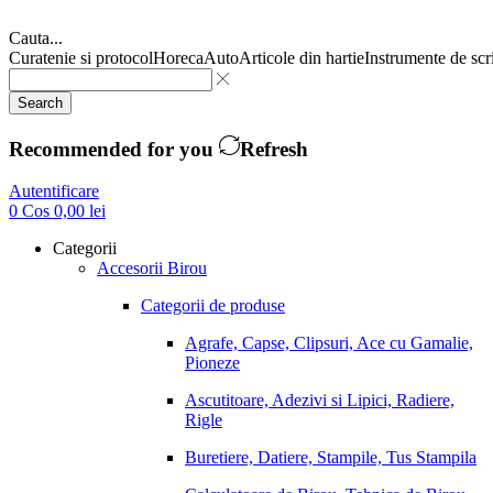
Cauta...
Curatenie si protocol
Horeca
Auto
Articole din hartie
Instrumente de scr
Search
Recommended for you
Refresh
Autentificare
0
Cos
0,00
lei
Categorii
Accesorii Birou
Categorii de produse
Agrafe, Capse, Clipsuri, Ace cu Gamalie,
Pioneze
Ascutitoare, Adezivi si Lipici, Radiere,
Rigle
Buretiere, Datiere, Stampile, Tus Stampila