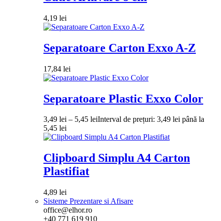
4,19
lei
Separatoare Carton Exxo A-Z
17,84
lei
Separatoare Plastic Exxo Color
3,49
lei
–
5,45
lei
Interval de prețuri: 3,49 lei până la
5,45 lei
Clipboard Simplu A4 Carton
Plastifiat
4,89
lei
Sisteme Prezentare si Afisare
office@elhor.ro
+40 771 619 910