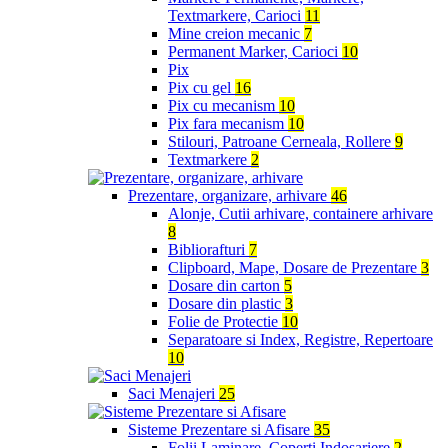
Textmarkere, Carioci
11
Mine creion mecanic
7
Permanent Marker, Carioci
10
Pix
Pix cu gel
16
Pix cu mecanism
10
Pix fara mecanism
10
Stilouri, Patroane Cerneala, Rollere
9
Textmarkere
2
Prezentare, organizare, arhivare
46
Alonje, Cutii arhivare, containere arhivare
8
Bibliorafturi
7
Clipboard, Mape, Dosare de Prezentare
3
Dosare din carton
5
Dosare din plastic
3
Folie de Protectie
10
Separatoare si Index, Registre, Repertoare
10
Saci Menajeri
25
Sisteme Prezentare si Afisare
35
Folii Laminare, Coperti Indosariere
2