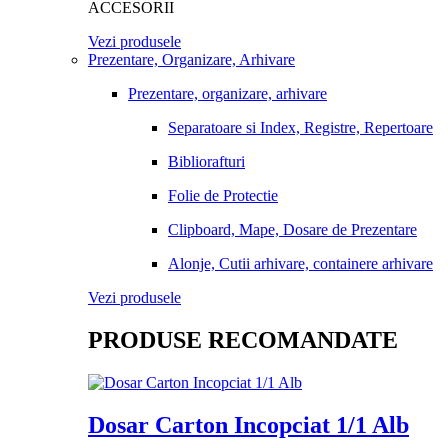
ACCESORII
Vezi produsele
Prezentare, Organizare, Arhivare
Prezentare, organizare, arhivare
Separatoare si Index, Registre, Repertoare
Bibliorafturi
Folie de Protectie
Clipboard, Mape, Dosare de Prezentare
Alonje, Cutii arhivare, containere arhivare
Vezi produsele
PRODUSE RECOMANDATE
Dosar Carton Incopciat 1/1 Alb