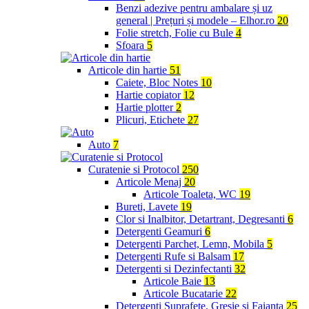
Benzi adezive pentru ambalare și uz
general | Prețuri și modele – Elhor.ro
20
Folie stretch, Folie cu Bule
4
Sfoara
5
Articole din hartie
51
Caiete, Bloc Notes
10
Hartie copiator
12
Hartie plotter
2
Plicuri, Etichete
27
Auto
7
Curatenie si Protocol
250
Articole Menaj
20
Articole Toaleta, WC
19
Bureti, Lavete
19
Clor si Inalbitor, Detartrant, Degresanti
6
Detergenti Geamuri
6
Detergenti Parchet, Lemn, Mobila
5
Detergenti Rufe si Balsam
17
Detergenti si Dezinfectanti
32
Articole Baie
13
Articole Bucatarie
22
Detergenti Suprafete, Gresie si Faianta
25