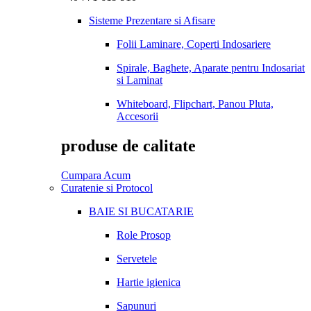
Sisteme Prezentare si Afisare
Folii Laminare, Coperti Indosariere
Spirale, Baghete, Aparate pentru Indosariat
si Laminat
Whiteboard, Flipchart, Panou Pluta,
Accesorii
produse de calitate
Cumpara Acum
Curatenie si Protocol
BAIE SI BUCATARIE
Role Prosop
Servetele
Hartie igienica
Sapunuri