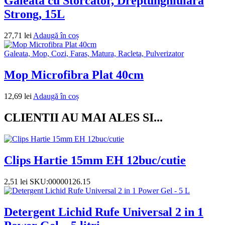
Galeata cu Storcator, Dreptunghiulara
Strong, 15L
27,71
lei
Adaugă în coș
Galeata, Mop, Cozi, Faras, Matura, Racleta, Pulverizator
Mop Microfibra Plat 40cm
12,69
lei
Adaugă în coș
CLIENTII AU MAI ALES SI...
Clips Hartie 15mm EH 12buc/cutie
2,51
lei
SKU:00000126.15
Detergent Lichid Rufe Universal 2 in 1