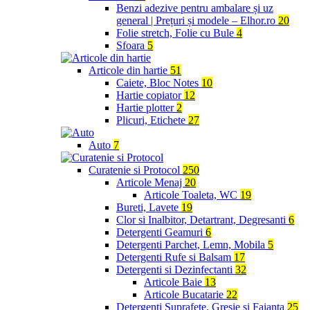
Benzi adezive pentru ambalare și uz
general | Prețuri și modele – Elhor.ro
20
Folie stretch, Folie cu Bule
4
Sfoara
5
Articole din hartie
51
Caiete, Bloc Notes
10
Hartie copiator
12
Hartie plotter
2
Plicuri, Etichete
27
Auto
7
Curatenie si Protocol
250
Articole Menaj
20
Articole Toaleta, WC
19
Bureti, Lavete
19
Clor si Inalbitor, Detartrant, Degresanti
6
Detergenti Geamuri
6
Detergenti Parchet, Lemn, Mobila
5
Detergenti Rufe si Balsam
17
Detergenti si Dezinfectanti
32
Articole Baie
13
Articole Bucatarie
22
Detergenti Suprafete, Gresie si Faianta
25