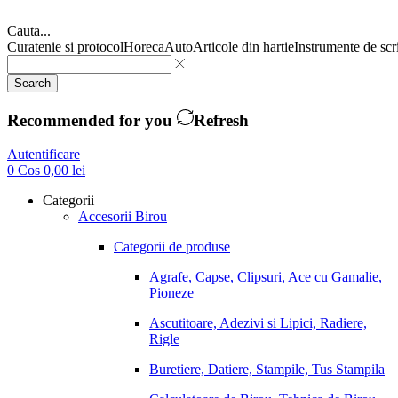
Cauta...
Curatenie si protocol
Horeca
Auto
Articole din hartie
Instrumente de scr
Search
Recommended for you
Refresh
Autentificare
0
Cos
0,00
lei
Categorii
Accesorii Birou
Categorii de produse
Agrafe, Capse, Clipsuri, Ace cu Gamalie,
Pioneze
Ascutitoare, Adezivi si Lipici, Radiere,
Rigle
Buretiere, Datiere, Stampile, Tus Stampila