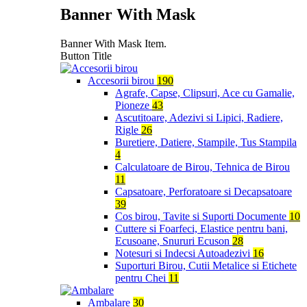
Banner With Mask
Banner With Mask Item.
Button Title
Accesorii birou
190
Agrafe, Capse, Clipsuri, Ace cu Gamalie,
Pioneze
43
Ascutitoare, Adezivi si Lipici, Radiere,
Rigle
26
Buretiere, Datiere, Stampile, Tus Stampila
4
Calculatoare de Birou, Tehnica de Birou
11
Capsatoare, Perforatoare si Decapsatoare
39
Cos birou, Tavite si Suporti Documente
10
Cuttere si Foarfeci, Elastice pentru bani,
Ecusoane, Snururi Ecuson
28
Notesuri si Indecsi Autoadezivi
16
Suporturi Birou, Cutii Metalice si Etichete
pentru Chei
11
Ambalare
30