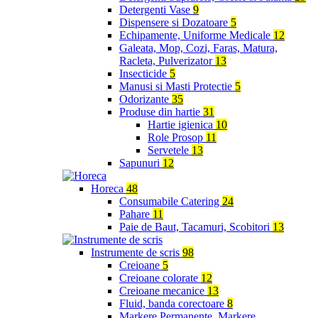
Detergenti Vase
9
Dispensere si Dozatoare
5
Echipamente, Uniforme Medicale
12
Galeata, Mop, Cozi, Faras, Matura,
Racleta, Pulverizator
13
Insecticide
5
Manusi si Masti Protectie
5
Odorizante
35
Produse din hartie
31
Hartie igienica
10
Role Prosop
11
Servetele
13
Sapunuri
12
Horeca
48
Consumabile Catering
24
Pahare
11
Paie de Baut, Tacamuri, Scobitori
13
Instrumente de scris
98
Creioane
5
Creioane colorate
12
Creioane mecanice
13
Fluid, banda corectoare
8
Markere Permanente, Markere,