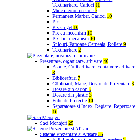
Textmarkere, Carioci
11
Mine creion mecanic
7
Permanent Marker, Carioci
10
Pix
Pix cu gel
16
Pix cu mecanism
10
Pix fara mecanism
10
Stilouri, Patroane Cerneala, Rollere
9
Textmarkere
2
Prezentare, organizare, arhivare
46
Alonje, Cutii arhivare, containere arhivare
8
Bibliorafturi
7
Clipboard, Mape, Dosare de Prezentare
3
Dosare din carton
5
Dosare din plastic
3
Folie de Protectie
10
Separatoare si Index, Registre, Repertoare
10
Saci Menajeri
25
Sisteme Prezentare si Afisare
35
Folii Laminare, Coperti Indosariere
2