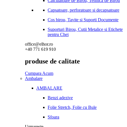
Calculatoare de Birou, Tehnica de Birou
Capsatoare, perforatoare si decapsatoare
Cos birou, Tavite si Suporti Documente
Suporturi Birou, Cutii Metalice si Etichete
pentru Chei
office@elhor.ro
+40 771 619 910
produse de calitate
Cumpara Acum
Ambalare
AMBALARE
Benzi adezive
Folie Stretch, Folie cu Bule
Sfoara
Urmareste