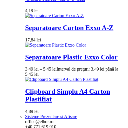
4,19
lei
Separatoare Carton Exxo A-Z
17,84
lei
Separatoare Plastic Exxo Color
3,49
lei
–
5,45
lei
Interval de prețuri: 3,49 lei până la
5,45 lei
Clipboard Simplu A4 Carton
Plastifiat
4,89
lei
Sisteme Prezentare si Afisare
office@elhor.ro
+40 771 619 910