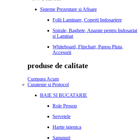
Sisteme Prezentare si Afisare
Folii Laminare, Coperti Indosariere
Spirale, Baghete, Aparate pentru Indosariat
si Laminat
Whiteboard, Flipchart, Panou Pluta,
Accesorii
produse de calitate
Cumpara Acum
Curatenie si Protocol
BAIE SI BUCATARIE
Role Prosop
Servetele
Hartie igienica
Sapunuri