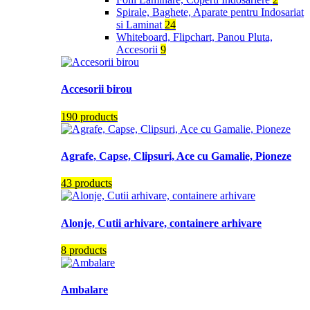
Spirale, Baghete, Aparate pentru Indosariat
si Laminat
24
Whiteboard, Flipchart, Panou Pluta,
Accesorii
9
Accesorii birou
190 products
Agrafe, Capse, Clipsuri, Ace cu Gamalie, Pioneze
43 products
Alonje, Cutii arhivare, containere arhivare
8 products
Ambalare