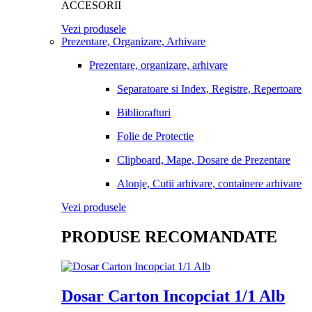
ACCESORII
Vezi produsele
Prezentare, Organizare, Arhivare
Prezentare, organizare, arhivare
Separatoare si Index, Registre, Repertoare
Bibliorafturi
Folie de Protectie
Clipboard, Mape, Dosare de Prezentare
Alonje, Cutii arhivare, containere arhivare
Vezi produsele
PRODUSE RECOMANDATE
Dosar Carton Incopciat 1/1 Alb