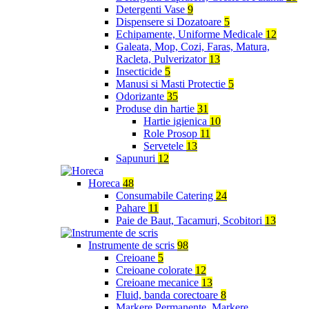
Detergenti Vase
9
Dispensere si Dozatoare
5
Echipamente, Uniforme Medicale
12
Galeata, Mop, Cozi, Faras, Matura,
Racleta, Pulverizator
13
Insecticide
5
Manusi si Masti Protectie
5
Odorizante
35
Produse din hartie
31
Hartie igienica
10
Role Prosop
11
Servetele
13
Sapunuri
12
Horeca
48
Consumabile Catering
24
Pahare
11
Paie de Baut, Tacamuri, Scobitori
13
Instrumente de scris
98
Creioane
5
Creioane colorate
12
Creioane mecanice
13
Fluid, banda corectoare
8
Markere Permanente, Markere,