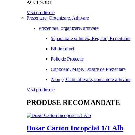
ACCESORII
Vezi produsele
Prezentare, Organizare, Arhivare
Prezentare, organizare, arhivare
Separatoare si Index, Registre, Repertoare
Bibliorafturi
Folie de Protectie
Clipboard, Mape, Dosare de Prezentare
Alonje, Cutii arhivare, containere arhivare
Vezi produsele
PRODUSE RECOMANDATE
Dosar Carton Incopciat 1/1 Alb