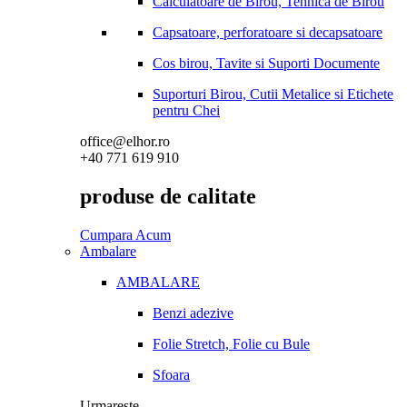
Calculatoare de Birou, Tehnica de Birou
Capsatoare, perforatoare si decapsatoare
Cos birou, Tavite si Suporti Documente
Suporturi Birou, Cutii Metalice si Etichete
pentru Chei
office@elhor.ro
+40 771 619 910
produse de calitate
Cumpara Acum
Ambalare
AMBALARE
Benzi adezive
Folie Stretch, Folie cu Bule
Sfoara
Urmareste