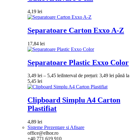
4,19
lei
Separatoare Carton Exxo A-Z
17,84
lei
Separatoare Plastic Exxo Color
3,49
lei
–
5,45
lei
Interval de prețuri: 3,49 lei până la
5,45 lei
Clipboard Simplu A4 Carton
Plastifiat
4,89
lei
Sisteme Prezentare si Afisare
office@elhor.ro
+40 771 619 910