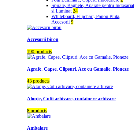
Spirale, Baghete, Aparate pentru Indosariat
si Laminat
24
Whiteboard, Flipchart, Panou Pluta,
Accesorii
9
Accesorii birou
190 products
Agrafe, Capse, Clipsuri, Ace cu Gamalie, Pioneze
43 products
Alonje, Cutii arhivare, containere arhivare
8 products
Ambalare