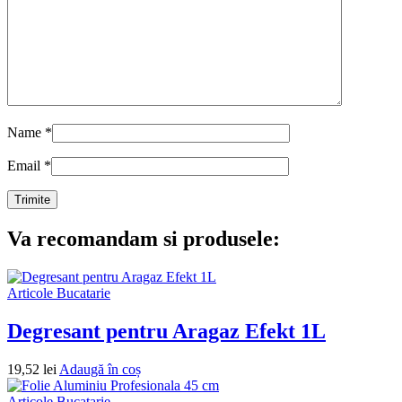
Name
*
Email
*
Va recomandam si produsele:
Articole Bucatarie
Degresant pentru Aragaz Efekt 1L
19,52
lei
Adaugă în coș
Articole Bucatarie