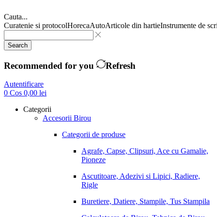
Cauta...
Curatenie si protocol
Horeca
Auto
Articole din hartie
Instrumente de scr
Search
Recommended for you
Refresh
Autentificare
0
Cos
0,00
lei
Categorii
Accesorii Birou
Categorii de produse
Agrafe, Capse, Clipsuri, Ace cu Gamalie,
Pioneze
Ascutitoare, Adezivi si Lipici, Radiere,
Rigle
Buretiere, Datiere, Stampile, Tus Stampila