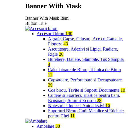
Banner With Mask
Banner With Mask Item.
Button Title
Accesorii birou
190
Agrafe, Capse, Clipsuri, Ace cu Gamalie,
Pioneze
43
Ascutitoare, Adezivi si Lipici, Radiere,
Rigle
26
Buretiere, Datiere, Stampile, Tus Stampila
4
Calculatoare de Birou, Tehnica de Birou
11
Capsatoare, Perforatoare si Decapsatoare
39
Cos birou, Tavite si Suporti Documente
10
Cuttere si Foarfeci, Elastice pentru bani,
Ecusoane, Snururi Ecuson
28
Notesuri si Indecsi Autoadezivi
16
Suporturi Birou, Cutii Metalice si Etichete
pentru Chei
11
Ambalare
30