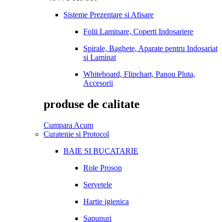
Sisteme Prezentare si Afisare
Folii Laminare, Coperti Indosariere
Spirale, Baghete, Aparate pentru Indosariat
si Laminat
Whiteboard, Flipchart, Panou Pluta,
Accesorii
produse de calitate
Cumpara Acum
Curatenie si Protocol
BAIE SI BUCATARIE
Role Prosop
Servetele
Hartie igienica
Sapunuri