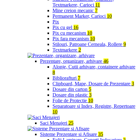
Textmarkere, Carioci
11
Mine creion mecanic
7
Permanent Marker, Carioci
10
Pix
Pix cu gel
16
Pix cu mecanism
10
Pix fara mecanism
10
Stilouri, Patroane Cerneala, Rollere
9
Textmarkere
2
Prezentare, organizare, arhivare
46
Alonje, Cutii arhivare, containere arhivare
8
Bibliorafturi
7
Clipboard, Mape, Dosare de Prezentare
3
Dosare din carton
5
Dosare din plastic
3
Folie de Protectie
10
Separatoare si Index, Registre, Repertoare
10
Saci Menajeri
25
Sisteme Prezentare si Afisare
35
Folii Laminare, Coperti Indosariere
2