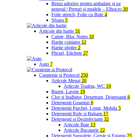
Benzi adezive pentru ambalare și uz
general | Prețuri și modele – Elhor.ro
20
Folie stretch, Folie cu Bule
4
Sfoara
5
Articole din hartie
51
Caiete, Bloc Notes
10
Hartie copiator
12
Hartie plotter
2
Plicuri, Etichete
27
Auto
7
Curatenie si Protocol
250
Articole Menaj
20
Articole Toaleta, WC
19
Bureti, Lavete
19
Clor si Inalbitor, Detartrant, Degresanti
6
Detergenti Geamuri
6
Detergenti Parchet, Lemn, Mobila
5
Detergenti Rufe si Balsam
17
Detergenti si Dezinfectanti
32
Articole Baie
13
Articole Bucatarie
22
Detergenti Suprafete, Gresie si Faianta
25