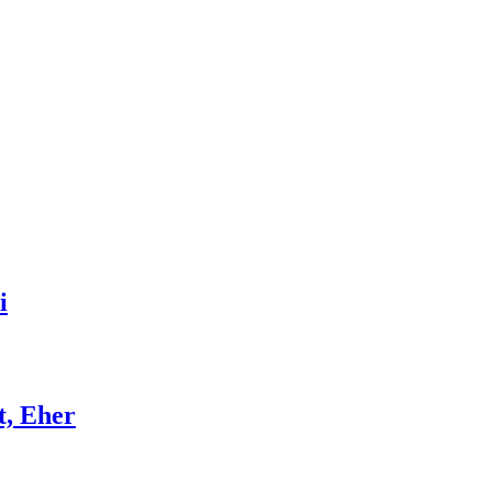
i
t, Eher