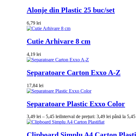
Alonje din Plastic 25 buc/set
6,79
lei
Cutie Arhivare 8 cm
4,19
lei
Separatoare Carton Exxo A-Z
17,84
lei
Separatoare Plastic Exxo Color
3,49
lei
–
5,45
lei
Interval de prețuri: 3,49 lei până la 5,45 
Clipboard Simplu A4 Carton Plasti