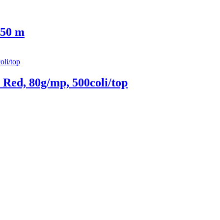
 50 m
Red, 80g/mp, 500coli/top