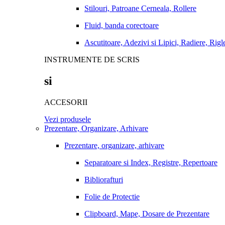
Stilouri, Patroane Cerneala, Rollere
Fluid, banda corectoare
Ascutitoare, Adezivi si Lipici, Radiere, Rigl
INSTRUMENTE DE SCRIS
si
ACCESORII
Vezi produsele
Prezentare, Organizare, Arhivare
Prezentare, organizare, arhivare
Separatoare si Index, Registre, Repertoare
Bibliorafturi
Folie de Protectie
Clipboard, Mape, Dosare de Prezentare