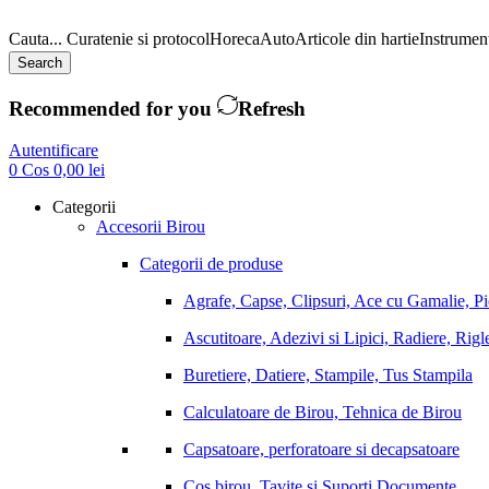
Cauta...
Curatenie si protocol
Horeca
Auto
Articole din hartie
Instrument
Search
Recommended for you
Refresh
Autentificare
0
Cos
0,00
lei
Categorii
Accesorii Birou
Categorii de produse
Agrafe, Capse, Clipsuri, Ace cu Gamalie, P
Ascutitoare, Adezivi si Lipici, Radiere, Rigl
Buretiere, Datiere, Stampile, Tus Stampila
Calculatoare de Birou, Tehnica de Birou
Capsatoare, perforatoare si decapsatoare
Cos birou, Tavite si Suporti Documente