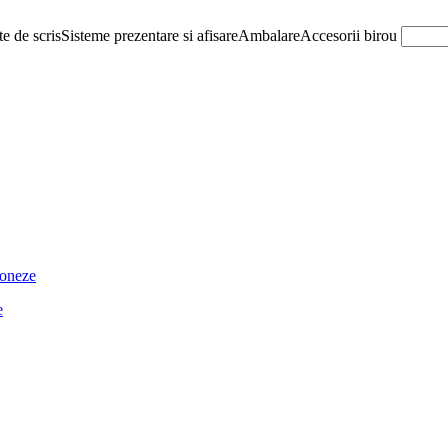
e de scris
Sisteme prezentare si afisare
Ambalare
Accesorii birou
ioneze
e