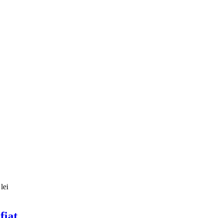
lei
fiat