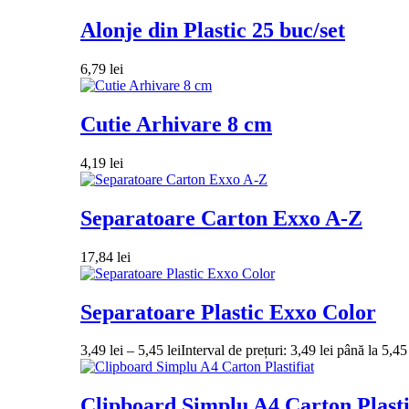
Alonje din Plastic 25 buc/set
6,79
lei
Cutie Arhivare 8 cm
4,19
lei
Separatoare Carton Exxo A-Z
17,84
lei
Separatoare Plastic Exxo Color
3,49
lei
–
5,45
lei
Interval de prețuri: 3,49 lei până la 5,45 
Clipboard Simplu A4 Carton Plasti