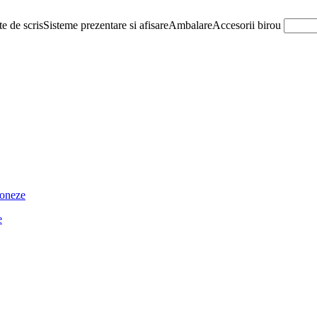
e de scris
Sisteme prezentare si afisare
Ambalare
Accesorii birou
ioneze
e