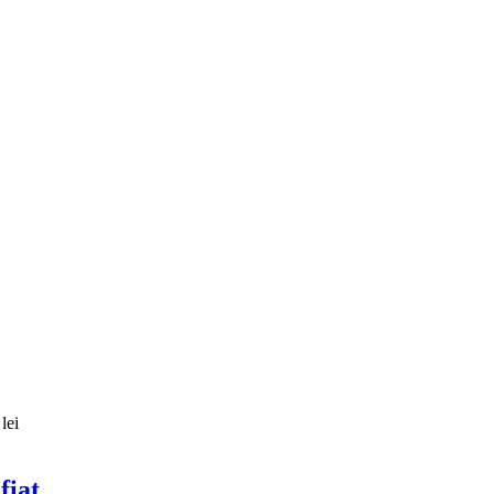
lei
fiat