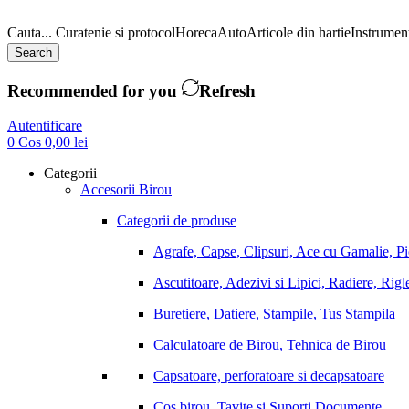
Cauta...
Curatenie si protocol
Horeca
Auto
Articole din hartie
Instrument
Search
Recommended for you
Refresh
Autentificare
0
Cos
0,00
lei
Categorii
Accesorii Birou
Categorii de produse
Agrafe, Capse, Clipsuri, Ace cu Gamalie, P
Ascutitoare, Adezivi si Lipici, Radiere, Rigl
Buretiere, Datiere, Stampile, Tus Stampila
Calculatoare de Birou, Tehnica de Birou
Capsatoare, perforatoare si decapsatoare
Cos birou, Tavite si Suporti Documente