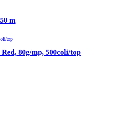
 50 m
Red, 80g/mp, 500coli/top