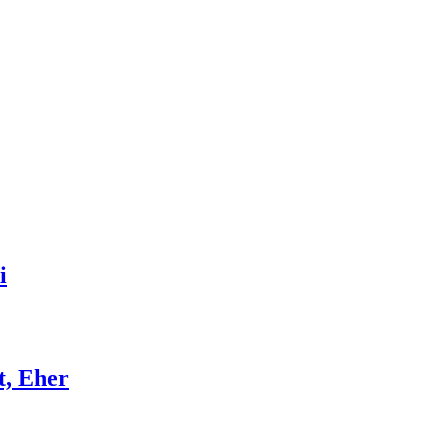
i
t, Eher