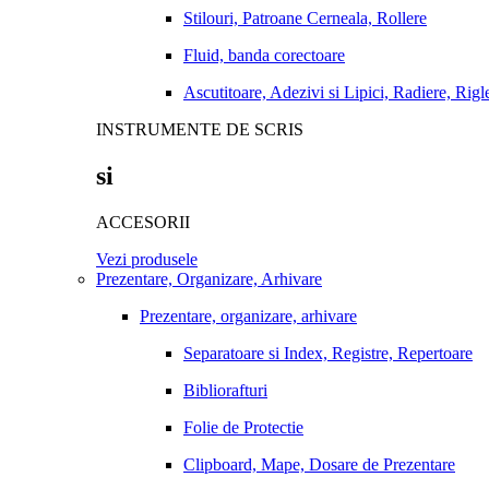
Stilouri, Patroane Cerneala, Rollere
Fluid, banda corectoare
Ascutitoare, Adezivi si Lipici, Radiere, Rigl
INSTRUMENTE DE SCRIS
si
ACCESORII
Vezi produsele
Prezentare, Organizare, Arhivare
Prezentare, organizare, arhivare
Separatoare si Index, Registre, Repertoare
Bibliorafturi
Folie de Protectie
Clipboard, Mape, Dosare de Prezentare