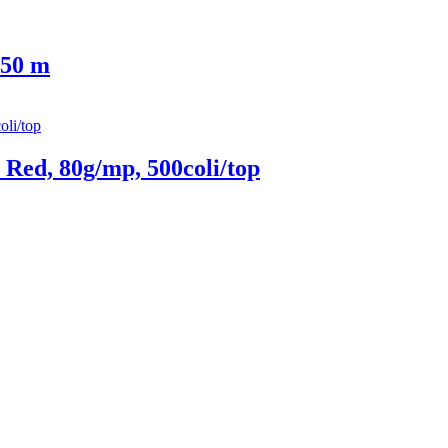
 50 m
Red, 80g/mp, 500coli/top