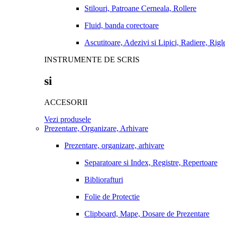
Stilouri, Patroane Cerneala, Rollere
Fluid, banda corectoare
Ascutitoare, Adezivi si Lipici, Radiere, Rigl
INSTRUMENTE DE SCRIS
si
ACCESORII
Vezi produsele
Prezentare, Organizare, Arhivare
Prezentare, organizare, arhivare
Separatoare si Index, Registre, Repertoare
Bibliorafturi
Folie de Protectie
Clipboard, Mape, Dosare de Prezentare