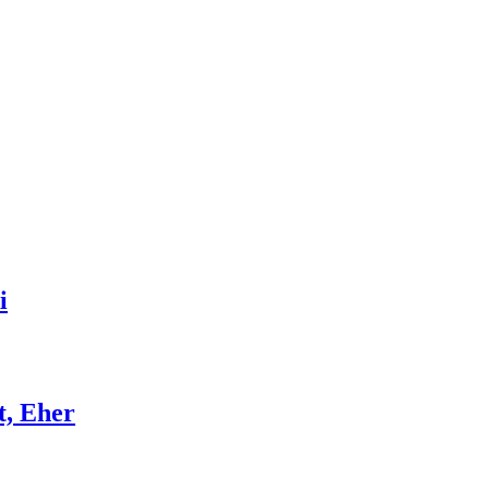
i
t, Eher