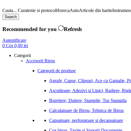
Cauta...
Curatenie si protocol
Horeca
Auto
Articole din hartie
Instrument
Search
Recommended for you
Refresh
Autentificare
0
Cos
0,00
lei
Categorii
Accesorii Birou
Categorii de produse
Agrafe, Capse, Clipsuri, Ace cu Gamalie, P
Ascutitoare, Adezivi si Lipici, Radiere, Rigl
Buretiere, Datiere, Stampile, Tus Stampila
Calculatoare de Birou, Tehnica de Birou
Capsatoare, perforatoare si decapsatoare
Cos birou, Tavite si Suporti Documente