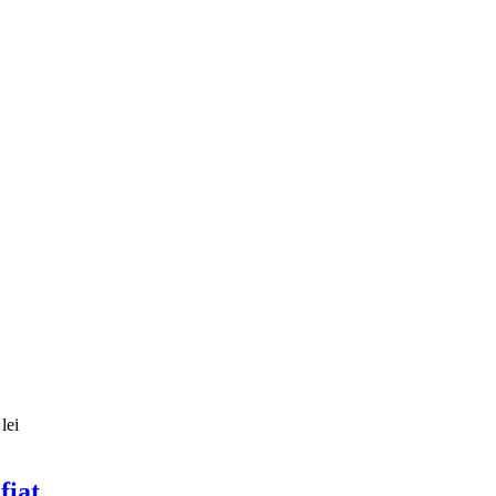
lei
fiat