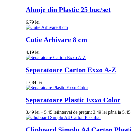
Alonje din Plastic 25 buc/set
6,79
lei
Cutie Arhivare 8 cm
4,19
lei
Separatoare Carton Exxo A-Z
17,84
lei
Separatoare Plastic Exxo Color
3,49
lei
–
5,45
lei
Interval de prețuri: 3,49 lei până la 5,45 
Clipboard Simplu A4 Carton Plasti