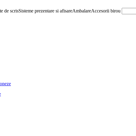
e de scris
Sisteme prezentare si afisare
Ambalare
Accesorii birou
ioneze
e