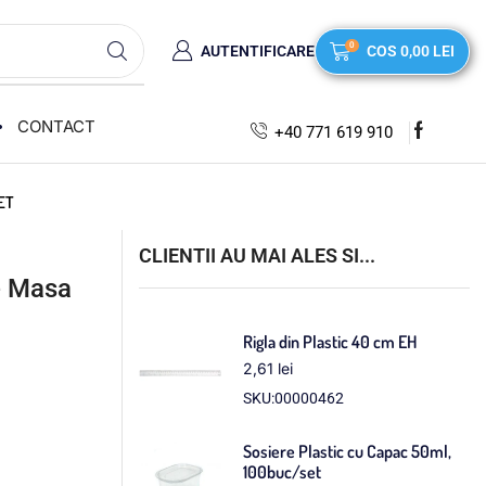
0
AUTENTIFICARE
COS
0,00
LEI
CONTACT
+40 771 619 910
ET
CLIENTII AU MAI ALES SI...
e Masa
Rigla din Plastic 40 cm EH
2,61
lei
SKU:00000462
Sosiere Plastic cu Capac 50ml,
100buc/set