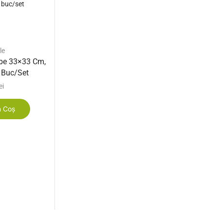
le
Servetele
lbe 33×33 Cm,
Servetele Cutie 2 Straturi 200
0 Buc/set
Buc/cut
ei
7,34
lei
n Coș
Adaugă În Coș