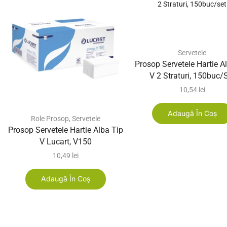
Servetele
Prosop Servetele Hartie A
V 2 Straturi, 150buc/
10,54
lei
Adaugă În Coș
Role Prosop
,
Servetele
Prosop Servetele Hartie Alba Tip
V Lucart, V150
10,49
lei
Adaugă În Coș