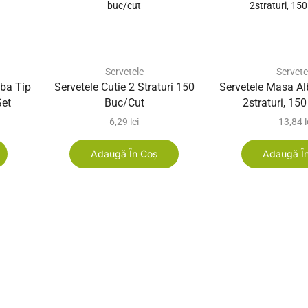
Servetele
Servete
lba Tip
Servetele Cutie 2 Straturi 150
Servetele Masa A
set
Buc/cut
2straturi, 15
6,29
lei
13,84
l
Adaugă În Coș
Adaugă Î