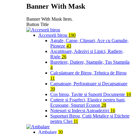
Banner With Mask
Banner With Mask Item.
Button Title
Accesorii birou
190
Agrafe, Capse, Clipsuri, Ace cu Gamalie,
Pioneze
43
Ascutitoare, Adezivi si Lipici, Radiere,
Rigle
26
Buretiere, Datiere, Stampile, Tus Stampila
4
Calculatoare de Birou, Tehnica de Birou
11
Capsatoare, Perforatoare si Decapsatoare
39
Cos birou, Tavite si Suporti Documente
10
Cuttere si Foarfeci, Elastice pentru bani,
Ecusoane, Snururi Ecuson
28
Notesuri si Indecsi Autoadezivi
16
Suporturi Birou, Cutii Metalice si Etichete
pentru Chei
11
Ambalare
30