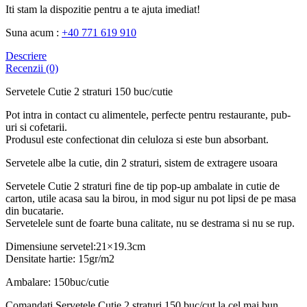
Iti stam la dispozitie pentru a te ajuta imediat!
Suna acum :
+40 771 619 910
Descriere
Recenzii (0)
Servetele Cutie 2 straturi 150 buc/cutie
Pot intra in contact cu alimentele, perfecte pentru restaurante, pub-
uri si cofetarii.
Produsul este confectionat din celuloza si este bun absorbant.
Servetele albe la cutie, din 2 straturi, sistem de extragere usoara
Servetele Cutie 2 straturi fine de tip pop-up ambalate in cutie de
carton, utile acasa sau la birou, in mod sigur nu pot lipsi de pe masa
din bucatarie.
Servetelele sunt de foarte buna calitate, nu se destrama si nu se rup.
Dimensiune servetel:21×19.3cm
Densitate hartie: 15gr/m2
Ambalare: 150buc/cutie
Comandati Servetele Cutie 2 straturi 150 buc/cut la cel mai bun