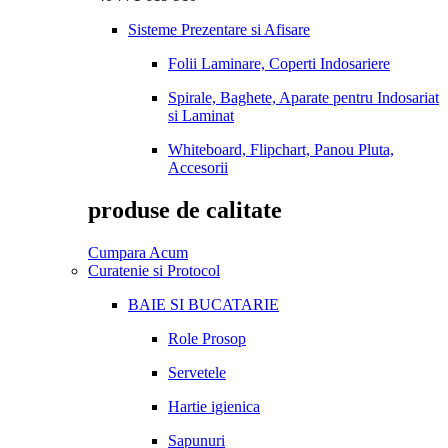
Sisteme Prezentare si Afisare
Folii Laminare, Coperti Indosariere
Spirale, Baghete, Aparate pentru Indosariat
si Laminat
Whiteboard, Flipchart, Panou Pluta,
Accesorii
produse de calitate
Cumpara Acum
Curatenie si Protocol
BAIE SI BUCATARIE
Role Prosop
Servetele
Hartie igienica
Sapunuri