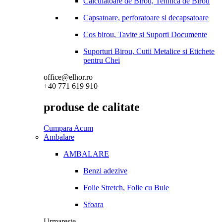
Calculatoare de Birou, Tehnica de Birou
Capsatoare, perforatoare si decapsatoare
Cos birou, Tavite si Suporti Documente
Suporturi Birou, Cutii Metalice si Etichete
pentru Chei
office@elhor.ro
+40 771 619 910
produse de calitate
Cumpara Acum
Ambalare
AMBALARE
Benzi adezive
Folie Stretch, Folie cu Bule
Sfoara
Urmareste