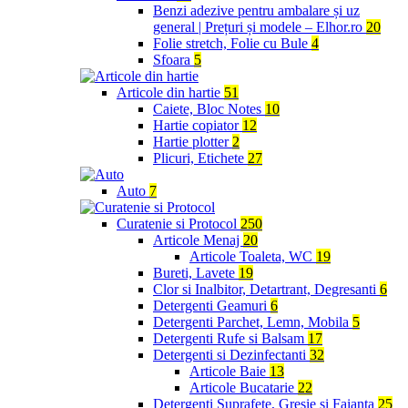
Benzi adezive pentru ambalare și uz
general | Prețuri și modele – Elhor.ro
20
Folie stretch, Folie cu Bule
4
Sfoara
5
Articole din hartie
51
Caiete, Bloc Notes
10
Hartie copiator
12
Hartie plotter
2
Plicuri, Etichete
27
Auto
7
Curatenie si Protocol
250
Articole Menaj
20
Articole Toaleta, WC
19
Bureti, Lavete
19
Clor si Inalbitor, Detartrant, Degresanti
6
Detergenti Geamuri
6
Detergenti Parchet, Lemn, Mobila
5
Detergenti Rufe si Balsam
17
Detergenti si Dezinfectanti
32
Articole Baie
13
Articole Bucatarie
22
Detergenti Suprafete, Gresie si Faianta
25