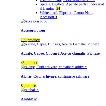
Spirale, Baghete, Aparate pentru Indosariat
si Laminat
24
Whiteboard, Flipchart, Panou Pluta,
Accesorii
9
Accesorii birou
190 products
Agrafe, Capse, Clipsuri, Ace cu Gamalie, Pioneze
43 products
Alonje, Cutii arhivare, containere arhivare
8 products
Ambalare