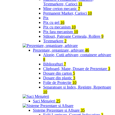
Textmarkere, Carioci
11
Mine creion mecanic
7
Permanent Marker, Carioci
10
Pix
Pix cu gel
16
Pix cu mecanism
10
Pix fara mecanism
10
Stilouri, Patroane Cerneala, Rollere
9
Textmarkere
2
Prezentare, organizare, arhivare
46
Alonje, Cutii arhivare, containere arhivare
8
Bibliorafturi
7
Clipboard, Mape, Dosare de Prezentare
3
Dosare din carton
5
Dosare din plastic
3
Folie de Protectie
10
Separatoare si Index, Registre, Repertoare
10
Saci Menajeri
25
Sisteme Prezentare si Afisare
35
Folii Laminare, Coperti Indosariere
2