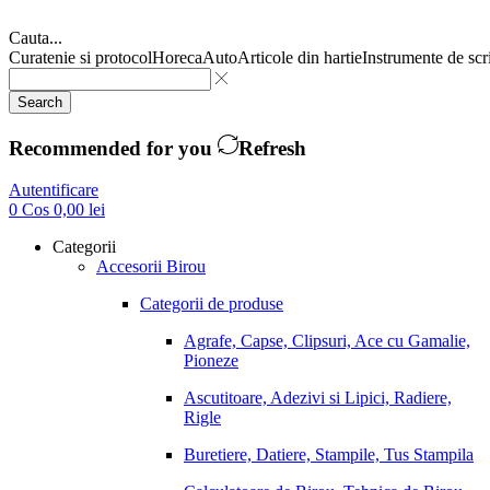
Cauta...
Curatenie si protocol
Horeca
Auto
Articole din hartie
Instrumente de scr
Search
Recommended for you
Refresh
Autentificare
0
Cos
0,00
lei
Categorii
Accesorii Birou
Categorii de produse
Agrafe, Capse, Clipsuri, Ace cu Gamalie,
Pioneze
Ascutitoare, Adezivi si Lipici, Radiere,
Rigle
Buretiere, Datiere, Stampile, Tus Stampila