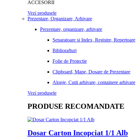
ACCESORII
Vezi produsele
Prezentare, Organizare, Arhivare
Prezentare, organizare, arhivare
Separatoare si Index, Registre, Repertoare
Bibliorafturi
Folie de Protectie
Clipboard, Mape, Dosare de Prezentare
Alonje, Cutii arhivare, containere arhivare
Vezi produsele
PRODUSE RECOMANDATE
Dosar Carton Incopciat 1/1 Alb