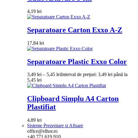
4,19
lei
Separatoare Carton Exxo A-Z
17,84
lei
Separatoare Plastic Exxo Color
3,49
lei
–
5,45
lei
Interval de prețuri: 3,49 lei până la
5,45 lei
Clipboard Simplu A4 Carton
Plastifiat
4,89
lei
Sisteme Prezentare si Afisare
office@elhor.ro
+40 771 619 910