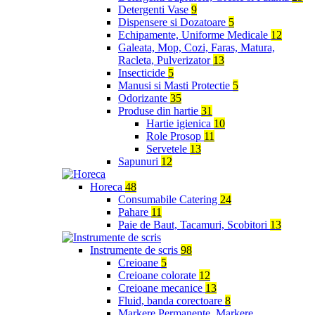
Detergenti Vase
9
Dispensere si Dozatoare
5
Echipamente, Uniforme Medicale
12
Galeata, Mop, Cozi, Faras, Matura,
Racleta, Pulverizator
13
Insecticide
5
Manusi si Masti Protectie
5
Odorizante
35
Produse din hartie
31
Hartie igienica
10
Role Prosop
11
Servetele
13
Sapunuri
12
Horeca
48
Consumabile Catering
24
Pahare
11
Paie de Baut, Tacamuri, Scobitori
13
Instrumente de scris
98
Creioane
5
Creioane colorate
12
Creioane mecanice
13
Fluid, banda corectoare
8
Markere Permanente, Markere,