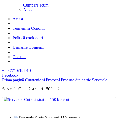
Cumpara acum
Auto
Acasa
Termeni și Condiții
Politică cookie-uri
Urmarire Comenzi
Contact
+40 771 619 910
Facebook
Prima pagină
Curatenie si Protocol
Produse din hartie
Servetele
Servetele Cutie 2 straturi 150 buc/cut