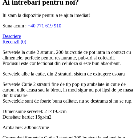
Ai intrebari pentru noi?
Iti stam la dispozitie pentru a te ajuta imediat!
Suna acum :
+40 771 619 910
Descriere
Recenzii (0)
Servetele la cutie 2 straturi, 200 buc/cutie ce pot intra in contact cu
alimentele, perfecte pentru restaurante, pub-uri si cofetarii.
Produsul este confectionat din celuloza si este bun absorbant.
Servetele albe la cutie, din 2 straturi, sistem de extragere usoara
Servetele Cutie 2 straturi fine de tip pop-up ambalate in cutie de
carton, utile acasa sau la birou, in mod sigur nu pot lipsi de pe masa
din bucatarie.
Servetelele sunt de foarte buna calitate, nu se destrama si nu se rup.
Dimensiune servetel: 21×19.3cm
Densitate hartie: 15gr/m2
Ambalare: 200buc/cutie
Comandati Servetele Cutie 2 straturi 200 buc/cut la cel mai bun