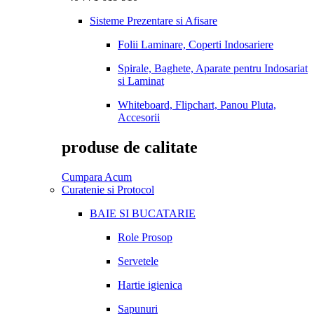
Sisteme Prezentare si Afisare
Folii Laminare, Coperti Indosariere
Spirale, Baghete, Aparate pentru Indosariat
si Laminat
Whiteboard, Flipchart, Panou Pluta,
Accesorii
produse de calitate
Cumpara Acum
Curatenie si Protocol
BAIE SI BUCATARIE
Role Prosop
Servetele
Hartie igienica
Sapunuri