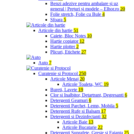
Benzi adezive pentru ambalare și uz
general | Prețuri și modele – Elhor.ro
20
Folie stretch, Folie cu Bule
4
Sfoara
5
Articole din hartie
51
Caiete, Bloc Notes
10
Hartie copiator
12
Hartie plotter
2
Plicuri, Etichete
27
Auto
7
Curatenie si Protocol
250
Articole Menaj
20
Articole Toaleta, WC
19
Bureti, Lavete
19
Clor si Inalbitor, Detartrant, Degresanti
6
Detergenti Geamuri
6
Detergenti Parchet, Lemn, Mobila
5
Detergenti Rufe si Balsam
17
Detergenti si Dezinfectanti
32
Articole Baie
13
Articole Bucatarie
22
Detergenti Suprafete, Gresie si Faianta
25