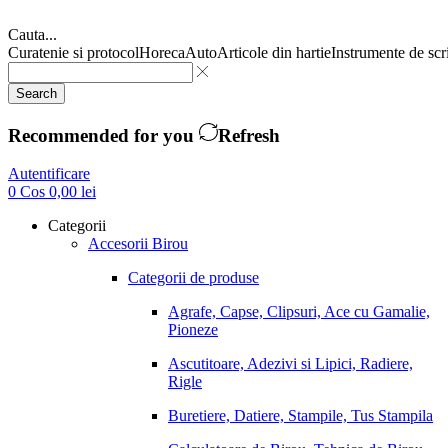
Cauta...
Curatenie si protocol
Horeca
Auto
Articole din hartie
Instrumente de scr
Search
Recommended for you
Refresh
Autentificare
0
Cos
0,00
lei
Categorii
Accesorii Birou
Categorii de produse
Agrafe, Capse, Clipsuri, Ace cu Gamalie,
Pioneze
Ascutitoare, Adezivi si Lipici, Radiere,
Rigle
Buretiere, Datiere, Stampile, Tus Stampila