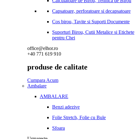
Calculatoare de Birou, Tehnica de Birou
Capsatoare, perforatoare si decapsatoare
Cos birou, Tavite si Suporti Documente
Suporturi Birou, Cutii Metalice si Etichete
pentru Chei
office@elhor.ro
+40 771 619 910
produse de calitate
Cumpara Acum
Ambalare
AMBALARE
Benzi adezive
Folie Stretch, Folie cu Bule
Sfoara
Urmareste