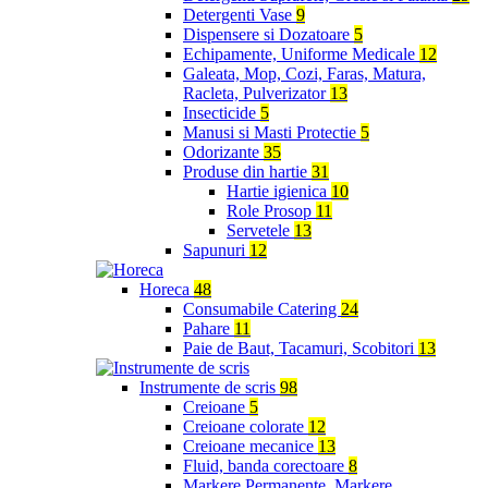
Detergenti Vase
9
Dispensere si Dozatoare
5
Echipamente, Uniforme Medicale
12
Galeata, Mop, Cozi, Faras, Matura,
Racleta, Pulverizator
13
Insecticide
5
Manusi si Masti Protectie
5
Odorizante
35
Produse din hartie
31
Hartie igienica
10
Role Prosop
11
Servetele
13
Sapunuri
12
Horeca
48
Consumabile Catering
24
Pahare
11
Paie de Baut, Tacamuri, Scobitori
13
Instrumente de scris
98
Creioane
5
Creioane colorate
12
Creioane mecanice
13
Fluid, banda corectoare
8
Markere Permanente, Markere,