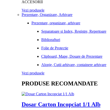
ACCESORII
Vezi produsele
Prezentare, Organizare, Arhivare
Prezentare, organizare, arhivare
Separatoare si Index, Registre, Repertoare
Bibliorafturi
Folie de Protectie
Clipboard, Mape, Dosare de Prezentare
Alonje, Cutii arhivare, containere arhivare
Vezi produsele
PRODUSE RECOMANDATE
Dosar Carton Incopciat 1/1 Alb