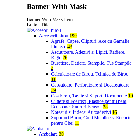
Banner With Mask
Banner With Mask Item.
Button Title
Accesorii birou
190
Agrafe, Capse, Clipsuri, Ace cu Gamalie,
Pioneze
43
Ascutitoare, Adezivi si Lipici, Radiere,
Rigle
26
Buretiere, Datiere, Stampile, Tus Stampila
4
Calculatoare de Birou, Tehnica de Birou
11
Capsatoare, Perforatoare si Decapsatoare
39
Cos birou, Tavite si Suporti Documente
10
Cuttere si Foarfeci, Elastice pentru bani,
Ecusoane, Snururi Ecuson
28
Notesuri si Indecsi Autoadezivi
16
Suporturi Birou, Cutii Metalice si Etichete
pentru Chei
11
Ambalare
30