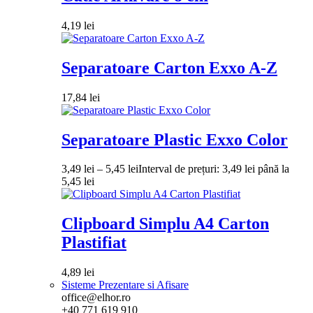
4,19
lei
Separatoare Carton Exxo A-Z
17,84
lei
Separatoare Plastic Exxo Color
3,49
lei
–
5,45
lei
Interval de prețuri: 3,49 lei până la
5,45 lei
Clipboard Simplu A4 Carton
Plastifiat
4,89
lei
Sisteme Prezentare si Afisare
office@elhor.ro
+40 771 619 910