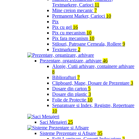
Textmarkere, Carioci
11
Mine creion mecanic
7
Permanent Marker, Carioci
10
Pix
Pix cu gel
16
Pix cu mecanism
10
Pix fara mecanism
10
Stilouri, Patroane Cerneala, Rollere
9
Textmarkere
2
Prezentare, organizare, arhivare
46
Alonje, Cutii arhivare, containere arhivare
8
Bibliorafturi
7
Clipboard, Mape, Dosare de Prezentare
3
Dosare din carton
5
Dosare din plastic
3
Folie de Protectie
10
Separatoare si Index, Registre, Repertoare
10
Saci Menajeri
25
Sisteme Prezentare si Afisare
35
Folii Laminare, Coperti Indosariere
2