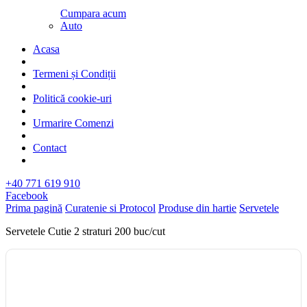
Cumpara acum
Auto
Acasa
Termeni și Condiții
Politică cookie-uri
Urmarire Comenzi
Contact
+40 771 619 910
Facebook
Prima pagină
Curatenie si Protocol
Produse din hartie
Servetele
Servetele Cutie 2 straturi 200 buc/cut