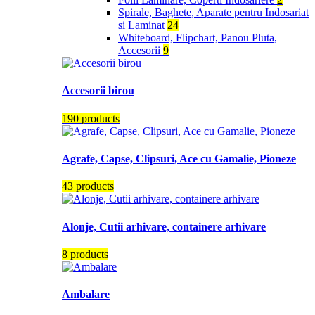
Spirale, Baghete, Aparate pentru Indosariat
si Laminat
24
Whiteboard, Flipchart, Panou Pluta,
Accesorii
9
Accesorii birou
190 products
Agrafe, Capse, Clipsuri, Ace cu Gamalie, Pioneze
43 products
Alonje, Cutii arhivare, containere arhivare
8 products
Ambalare