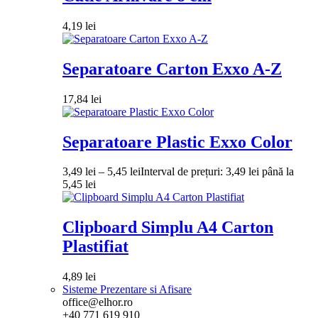
4,19
lei
Separatoare Carton Exxo A-Z
17,84
lei
Separatoare Plastic Exxo Color
3,49
lei
–
5,45
lei
Interval de prețuri: 3,49 lei până la
5,45 lei
Clipboard Simplu A4 Carton
Plastifiat
4,89
lei
Sisteme Prezentare si Afisare
office@elhor.ro
+40 771 619 910