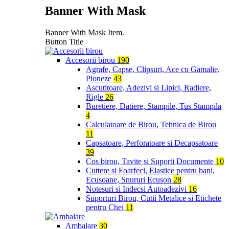
Banner With Mask
Banner With Mask Item.
Button Title
Accesorii birou
190
Agrafe, Capse, Clipsuri, Ace cu Gamalie,
Pioneze
43
Ascutitoare, Adezivi si Lipici, Radiere,
Rigle
26
Buretiere, Datiere, Stampile, Tus Stampila
4
Calculatoare de Birou, Tehnica de Birou
11
Capsatoare, Perforatoare si Decapsatoare
39
Cos birou, Tavite si Suporti Documente
10
Cuttere si Foarfeci, Elastice pentru bani,
Ecusoane, Snururi Ecuson
28
Notesuri si Indecsi Autoadezivi
16
Suporturi Birou, Cutii Metalice si Etichete
pentru Chei
11
Ambalare
30