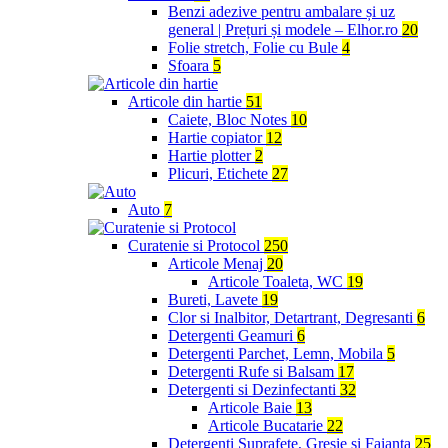
Benzi adezive pentru ambalare și uz
general | Prețuri și modele – Elhor.ro
20
Folie stretch, Folie cu Bule
4
Sfoara
5
Articole din hartie
51
Caiete, Bloc Notes
10
Hartie copiator
12
Hartie plotter
2
Plicuri, Etichete
27
Auto
7
Curatenie si Protocol
250
Articole Menaj
20
Articole Toaleta, WC
19
Bureti, Lavete
19
Clor si Inalbitor, Detartrant, Degresanti
6
Detergenti Geamuri
6
Detergenti Parchet, Lemn, Mobila
5
Detergenti Rufe si Balsam
17
Detergenti si Dezinfectanti
32
Articole Baie
13
Articole Bucatarie
22
Detergenti Suprafete, Gresie si Faianta
25