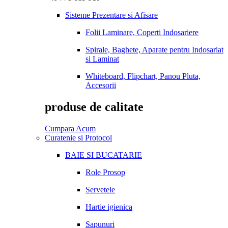
Sisteme Prezentare si Afisare
Folii Laminare, Coperti Indosariere
Spirale, Baghete, Aparate pentru Indosariat
si Laminat
Whiteboard, Flipchart, Panou Pluta,
Accesorii
produse de calitate
Cumpara Acum
Curatenie si Protocol
BAIE SI BUCATARIE
Role Prosop
Servetele
Hartie igienica
Sapunuri