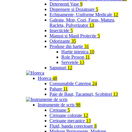
Detergenti Vase
9
Dispensere si Dozatoare
5
Echipamente, Uniforme Medicale
12
Galeata, Mop, Cozi, Faras, Matura,
Racleta, Pulverizator
13
Insecticide
5
Manusi si Masti Protectie
5
Odorizante
35
Produse din hartie
31
Hartie igienica
10
Role Prosop
11
Servetele
13
Sapunuri
12
Horeca
48
Consumabile Catering
24
Pahare
11
Paie de Baut, Tacamuri, Scobitori
13
Instrumente de scris
98
Creioane
5
Creioane colorate
12
Creioane mecanice
13
Fluid, banda corectoare
8
Markere Permanente, Markere,