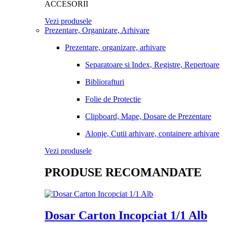
ACCESORII
Vezi produsele
Prezentare, Organizare, Arhivare
Prezentare, organizare, arhivare
Separatoare si Index, Registre, Repertoare
Bibliorafturi
Folie de Protectie
Clipboard, Mape, Dosare de Prezentare
Alonje, Cutii arhivare, containere arhivare
Vezi produsele
PRODUSE RECOMANDATE
Dosar Carton Incopciat 1/1 Alb