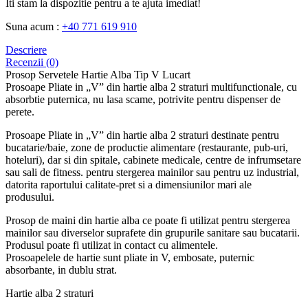
Iti stam la dispozitie pentru a te ajuta imediat!
Suna acum :
+40 771 619 910
Descriere
Recenzii (0)
Prosop Servetele Hartie Alba Tip V Lucart
Prosoape Pliate in „V” din hartie alba 2 straturi multifunctionale, cu
absorbtie puternica, nu lasa scame, potrivite pentru dispenser de
perete.
Prosoape Pliate in „V” din hartie alba 2 straturi destinate pentru
bucatarie/baie, zone de productie alimentare (restaurante, pub-uri,
hoteluri), dar si din spitale, cabinete medicale, centre de infrumsetare
sau sali de fitness. pentru stergerea mainilor sau pentru uz industrial,
datorita raportului calitate-pret si a dimensiunilor mari ale
produsului.
Prosop de maini din hartie alba ce poate fi utilizat pentru stergerea
mainilor sau diverselor suprafete din grupurile sanitare sau bucatarii.
Produsul poate fi utilizat in contact cu alimentele.
Prosoapelele de hartie sunt pliate in V, embosate, puternic
absorbante, in dublu strat.
Hartie alba 2 straturi