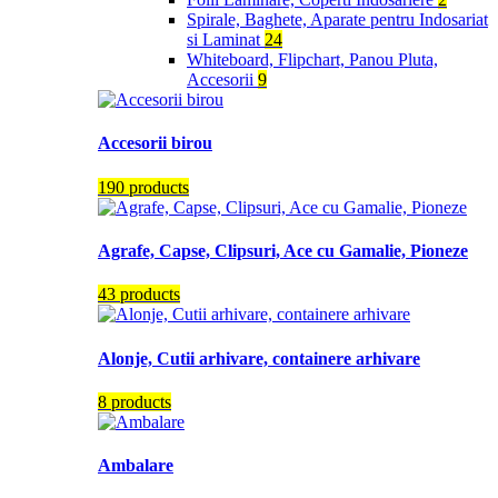
Spirale, Baghete, Aparate pentru Indosariat
si Laminat
24
Whiteboard, Flipchart, Panou Pluta,
Accesorii
9
Accesorii birou
190 products
Agrafe, Capse, Clipsuri, Ace cu Gamalie, Pioneze
43 products
Alonje, Cutii arhivare, containere arhivare
8 products
Ambalare