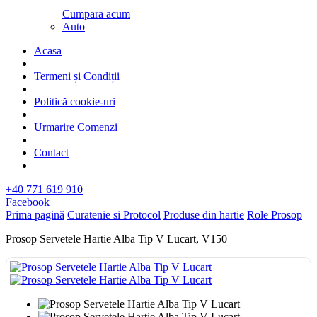
Cumpara acum
Auto
Acasa
Termeni și Condiții
Politică cookie-uri
Urmarire Comenzi
Contact
+40 771 619 910
Facebook
Prima pagină
Curatenie si Protocol
Produse din hartie
Role Prosop
Prosop Servetele Hartie Alba Tip V Lucart, V150