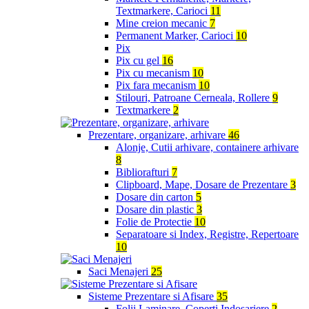
Textmarkere, Carioci
11
Mine creion mecanic
7
Permanent Marker, Carioci
10
Pix
Pix cu gel
16
Pix cu mecanism
10
Pix fara mecanism
10
Stilouri, Patroane Cerneala, Rollere
9
Textmarkere
2
Prezentare, organizare, arhivare
46
Alonje, Cutii arhivare, containere arhivare
8
Bibliorafturi
7
Clipboard, Mape, Dosare de Prezentare
3
Dosare din carton
5
Dosare din plastic
3
Folie de Protectie
10
Separatoare si Index, Registre, Repertoare
10
Saci Menajeri
25
Sisteme Prezentare si Afisare
35
Folii Laminare, Coperti Indosariere
2