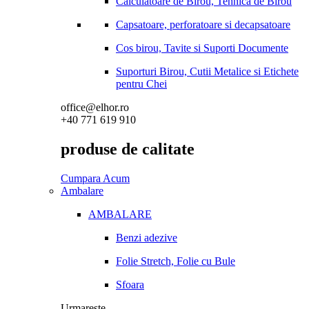
Calculatoare de Birou, Tehnica de Birou
Capsatoare, perforatoare si decapsatoare
Cos birou, Tavite si Suporti Documente
Suporturi Birou, Cutii Metalice si Etichete
pentru Chei
office@elhor.ro
+40 771 619 910
produse de calitate
Cumpara Acum
Ambalare
AMBALARE
Benzi adezive
Folie Stretch, Folie cu Bule
Sfoara
Urmareste