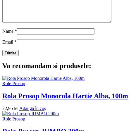
Name
*
Email
*
Va recomandam si produsele:
Role Prosop
Rola Prosop Monorola Hartie Alba, 100m
22,95
lei
Adaugă în coș
Role Prosop