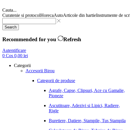
Cauta...
Curatenie si protocol
Horeca
Auto
Articole din hartie
Instrumente de scr
Search
Recommended for you
Refresh
Autentificare
0
Cos
0,00
lei
Categorii
Accesorii Birou
Categorii de produse
Agrafe, Capse, Clipsuri, Ace cu Gamalie,
Pioneze
Ascutitoare, Adezivi si Lipici, Radiere,
Rigle
Buretiere, Datiere, Stampile, Tus Stampila