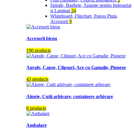
Spirale, Baghete, Aparate pentru Indosariat
si Laminat
24
Whiteboard, Flipchart, Panou Pluta,
Accesorii
9
Accesorii birou
190 products
Agrafe, Capse, Clipsuri, Ace cu Gamalie, Pioneze
43 products
Alonje, Cutii arhivare, containere arhivare
8 products
Ambalare