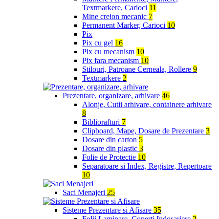
Textmarkere, Carioci
11
Mine creion mecanic
7
Permanent Marker, Carioci
10
Pix
Pix cu gel
16
Pix cu mecanism
10
Pix fara mecanism
10
Stilouri, Patroane Cerneala, Rollere
9
Textmarkere
2
Prezentare, organizare, arhivare
46
Alonje, Cutii arhivare, containere arhivare
8
Bibliorafturi
7
Clipboard, Mape, Dosare de Prezentare
3
Dosare din carton
5
Dosare din plastic
3
Folie de Protectie
10
Separatoare si Index, Registre, Repertoare
10
Saci Menajeri
25
Sisteme Prezentare si Afisare
35
Folii Laminare, Coperti Indosariere
2