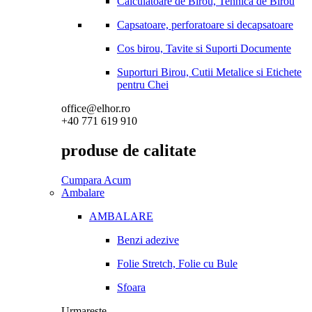
Calculatoare de Birou, Tehnica de Birou
Capsatoare, perforatoare si decapsatoare
Cos birou, Tavite si Suporti Documente
Suporturi Birou, Cutii Metalice si Etichete
pentru Chei
office@elhor.ro
+40 771 619 910
produse de calitate
Cumpara Acum
Ambalare
AMBALARE
Benzi adezive
Folie Stretch, Folie cu Bule
Sfoara
Urmareste