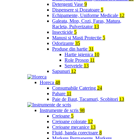
Detergenti Vase
9
Dispensere si Dozatoare
5
Echipamente, Uniforme Medicale
12
Galeata, Mop, Cozi, Faras, Matura,
Racleta, Pulverizator
13
Insecticide
5
Manusi si Masti Protectie
5
Odorizante
35
Produse din hartie
31
Hartie igienica
10
Role Prosop
11
Servetele
13
Sapunuri
12
Horeca
48
Consumabile Catering
24
Pahare
11
Paie de Baut, Tacamuri, Scobitori
13
Instrumente de scris
98
Creioane
5
Creioane colorate
12
Creioane mecanice
13
Fluid, banda corectoare
8
Markere Permanente, Markere,