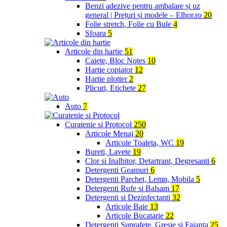
Benzi adezive pentru ambalare și uz
general | Prețuri și modele – Elhor.ro
20
Folie stretch, Folie cu Bule
4
Sfoara
5
Articole din hartie
51
Caiete, Bloc Notes
10
Hartie copiator
12
Hartie plotter
2
Plicuri, Etichete
27
Auto
7
Curatenie si Protocol
250
Articole Menaj
20
Articole Toaleta, WC
19
Bureti, Lavete
19
Clor si Inalbitor, Detartrant, Degresanti
6
Detergenti Geamuri
6
Detergenti Parchet, Lemn, Mobila
5
Detergenti Rufe si Balsam
17
Detergenti si Dezinfectanti
32
Articole Baie
13
Articole Bucatarie
22
Detergenti Suprafete, Gresie si Faianta
25