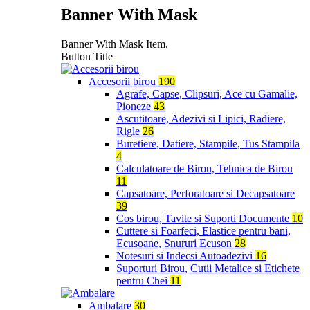
Banner With Mask
Banner With Mask Item.
Button Title
Accesorii birou
190
Agrafe, Capse, Clipsuri, Ace cu Gamalie,
Pioneze
43
Ascutitoare, Adezivi si Lipici, Radiere,
Rigle
26
Buretiere, Datiere, Stampile, Tus Stampila
4
Calculatoare de Birou, Tehnica de Birou
11
Capsatoare, Perforatoare si Decapsatoare
39
Cos birou, Tavite si Suporti Documente
10
Cuttere si Foarfeci, Elastice pentru bani,
Ecusoane, Snururi Ecuson
28
Notesuri si Indecsi Autoadezivi
16
Suporturi Birou, Cutii Metalice si Etichete
pentru Chei
11
Ambalare
30