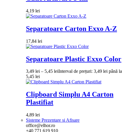
4,19
lei
Separatoare Carton Exxo A-Z
17,84
lei
Separatoare Plastic Exxo Color
3,49
lei
–
5,45
lei
Interval de prețuri: 3,49 lei până la
5,45 lei
Clipboard Simplu A4 Carton
Plastifiat
4,89
lei
Sisteme Prezentare si Afisare
office@elhor.ro
+40 771 619 910