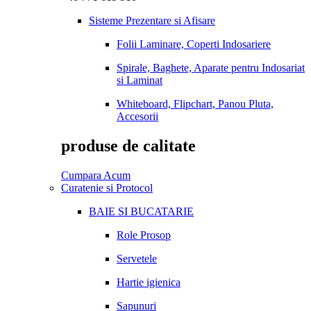
Sisteme Prezentare si Afisare
Folii Laminare, Coperti Indosariere
Spirale, Baghete, Aparate pentru Indosariat
si Laminat
Whiteboard, Flipchart, Panou Pluta,
Accesorii
produse de calitate
Cumpara Acum
Curatenie si Protocol
BAIE SI BUCATARIE
Role Prosop
Servetele
Hartie igienica
Sapunuri