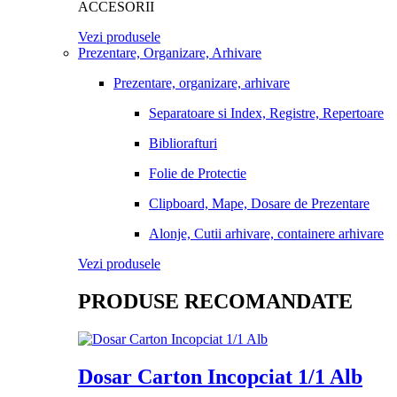
ACCESORII
Vezi produsele
Prezentare, Organizare, Arhivare
Prezentare, organizare, arhivare
Separatoare si Index, Registre, Repertoare
Bibliorafturi
Folie de Protectie
Clipboard, Mape, Dosare de Prezentare
Alonje, Cutii arhivare, containere arhivare
Vezi produsele
PRODUSE RECOMANDATE
Dosar Carton Incopciat 1/1 Alb