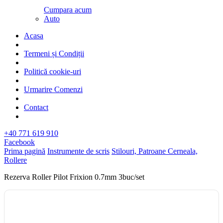
Cumpara acum
Auto
Acasa
Termeni și Condiții
Politică cookie-uri
Urmarire Comenzi
Contact
+40 771 619 910
Facebook
Prima pagină
Instrumente de scris
Stilouri, Patroane Cerneala,
Rollere
Rezerva Roller Pilot Frixion 0.7mm 3buc/set