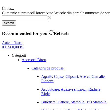
Cauta...
Curatenie si protocol
Horeca
Auto
Articole din hartie
Instrumente de scr
Search
Recommended for you
Refresh
Autentificare
0
Cos
0,00
lei
Categorii
Accesorii Birou
Categorii de produse
Agrafe, Capse, Clipsuri, Ace cu Gamalie,
Pioneze
Ascutitoare, Adezivi si Lipici, Radiere,
Rigle
Buretiere, Datiere, Stampile, Tus Stampila