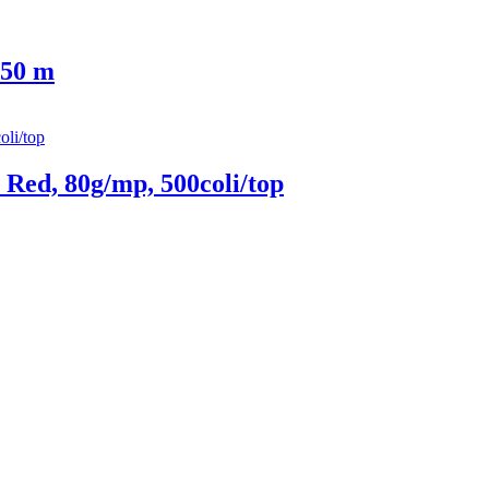
 50 m
Red, 80g/mp, 500coli/top