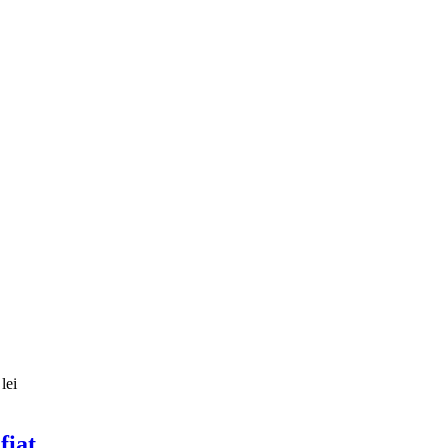
lei
fiat