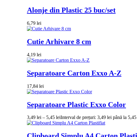
Alonje din Plastic 25 buc/set
6,79
lei
Cutie Arhivare 8 cm
4,19
lei
Separatoare Carton Exxo A-Z
17,84
lei
Separatoare Plastic Exxo Color
3,49
lei
–
5,45
lei
Interval de prețuri: 3,49 lei până la 5,45 
Clipboard Simplu A4 Carton Plasti