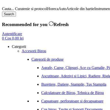
Cauta...
Curatenie si protocol
Horeca
Auto
Articole din hartie
Instrument
Search
Recommended for you
Refresh
Autentificare
0
Cos
0,00
lei
Categorii
Accesorii Birou
Categorii de produse
Agrafe, Capse, Clipsuri, Ace cu Gamalie, P
Ascutitoare, Adezivi si Lipici, Radiere, Rigl
Buretiere, Datiere, Stampile, Tus Stampila
Calculatoare de Birou, Tehnica de Birou
Capsatoare, perforatoare si decapsatoare
Cos birou, Tavite si Suporti Documente