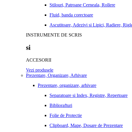
Stilouri, Patroane Cerneala, Rollere
Fluid, banda corectoare
Ascutitoare, Adezivi si Lipici, Radiere, Rigl
INSTRUMENTE DE SCRIS
si
ACCESORII
Vezi produsele
Prezentare, Organizare, Arhivare
Prezentare, organizare, arhivare
Separatoare si Index, Registre, Repertoare
Bibliorafturi
Folie de Protectie
Clipboard, Mape, Dosare de Prezentare