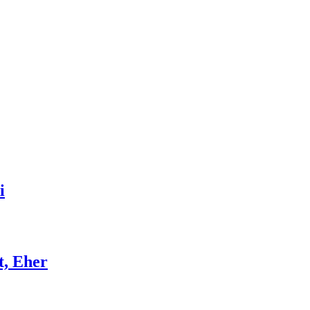
i
t, Eher