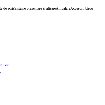
e de scris
Sisteme prezentare si afisare
Ambalare
Accesorii birou
ioneze
e