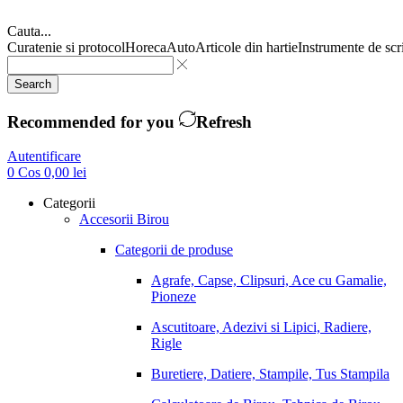
Cauta...
Curatenie si protocol
Horeca
Auto
Articole din hartie
Instrumente de scr
Search
Recommended for you
Refresh
Autentificare
0
Cos
0,00
lei
Categorii
Accesorii Birou
Categorii de produse
Agrafe, Capse, Clipsuri, Ace cu Gamalie,
Pioneze
Ascutitoare, Adezivi si Lipici, Radiere,
Rigle
Buretiere, Datiere, Stampile, Tus Stampila