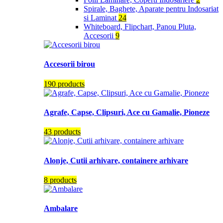
Spirale, Baghete, Aparate pentru Indosariat
si Laminat
24
Whiteboard, Flipchart, Panou Pluta,
Accesorii
9
Accesorii birou
190 products
Agrafe, Capse, Clipsuri, Ace cu Gamalie, Pioneze
43 products
Alonje, Cutii arhivare, containere arhivare
8 products
Ambalare