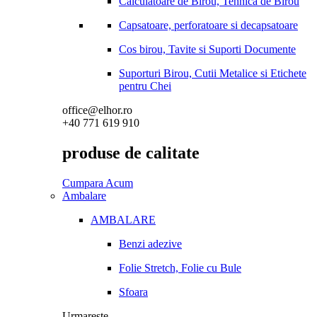
Calculatoare de Birou, Tehnica de Birou
Capsatoare, perforatoare si decapsatoare
Cos birou, Tavite si Suporti Documente
Suporturi Birou, Cutii Metalice si Etichete
pentru Chei
office@elhor.ro
+40 771 619 910
produse de calitate
Cumpara Acum
Ambalare
AMBALARE
Benzi adezive
Folie Stretch, Folie cu Bule
Sfoara
Urmareste