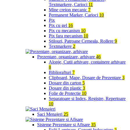
Textmarkere, Carioci
11
Mine creion mecanic
7
Permanent Marker, Carioci
10
Pix
Pix cu gel
16
Pix cu mecanism
10
Pix fara mecanism
10
Stilouri, Patroane Cerneala, Rollere
9
Textmarkere
2
Prezentare, organizare, arhivare
46
Alonje, Cutii arhivare, containere arhivare
8
Bibliorafturi
7
Clipboard, Mape, Dosare de Prezentare
3
Dosare din carton
5
Dosare din plastic
3
Folie de Protectie
10
Separatoare si Index, Registre, Repertoare
10
Saci Menajeri
25
Sisteme Prezentare si Afisare
35
Folii Laminare, Coperti Indosariere
2