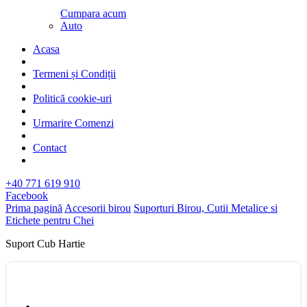
Cumpara acum
Auto
Acasa
Termeni și Condiții
Politică cookie-uri
Urmarire Comenzi
Contact
+40 771 619 910
Facebook
Prima pagină
Accesorii birou
Suporturi Birou, Cutii Metalice si
Etichete pentru Chei
Suport Cub Hartie