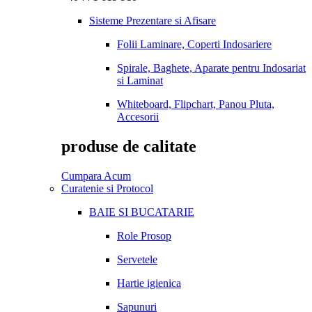
Sisteme Prezentare si Afisare
Folii Laminare, Coperti Indosariere
Spirale, Baghete, Aparate pentru Indosariat
si Laminat
Whiteboard, Flipchart, Panou Pluta,
Accesorii
produse de calitate
Cumpara Acum
Curatenie si Protocol
BAIE SI BUCATARIE
Role Prosop
Servetele
Hartie igienica
Sapunuri