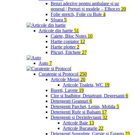
Benzi adezive pentru ambalare și uz
general | Prețuri și modele – Elhor.ro
20
Folie stretch, Folie cu Bule
4
Sfoara
5
Articole din hartie
51
Caiete, Bloc Notes
10
Hartie copiator
12
Hartie plotter
2
Plicuri, Etichete
27
Auto
7
Curatenie si Protocol
250
Articole Menaj
20
Articole Toaleta, WC
19
Bureti, Lavete
19
Clor si Inalbitor, Detartrant, Degresanti
6
Detergenti Geamuri
6
Detergenti Parchet, Lemn, Mobila
5
Detergenti Rufe si Balsam
17
Detergenti si Dezinfectanti
32
Articole Baie
13
Articole Bucatarie
22
Detergenti Suprafete, Gresie si Faianta
25