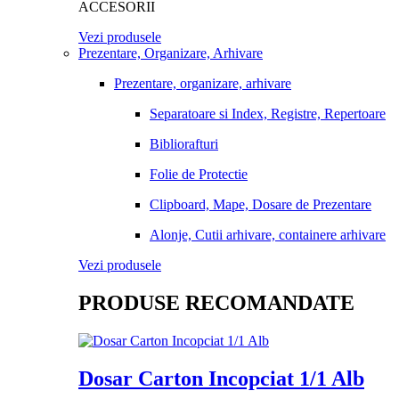
ACCESORII
Vezi produsele
Prezentare, Organizare, Arhivare
Prezentare, organizare, arhivare
Separatoare si Index, Registre, Repertoare
Bibliorafturi
Folie de Protectie
Clipboard, Mape, Dosare de Prezentare
Alonje, Cutii arhivare, containere arhivare
Vezi produsele
PRODUSE RECOMANDATE
Dosar Carton Incopciat 1/1 Alb