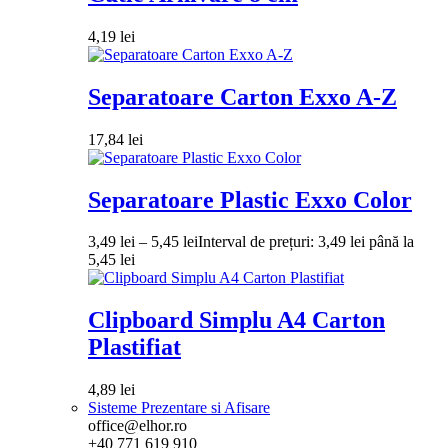
4,19
lei
Separatoare Carton Exxo A-Z
17,84
lei
Separatoare Plastic Exxo Color
3,49
lei
–
5,45
lei
Interval de prețuri: 3,49 lei până la
5,45 lei
Clipboard Simplu A4 Carton
Plastifiat
4,89
lei
Sisteme Prezentare si Afisare
office@elhor.ro
+40 771 619 910