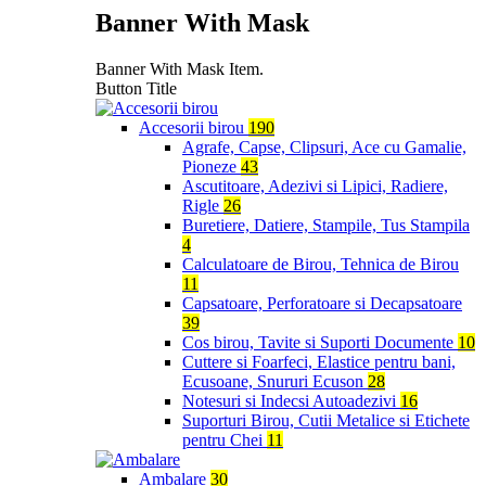
Banner With Mask
Banner With Mask Item.
Button Title
Accesorii birou
190
Agrafe, Capse, Clipsuri, Ace cu Gamalie,
Pioneze
43
Ascutitoare, Adezivi si Lipici, Radiere,
Rigle
26
Buretiere, Datiere, Stampile, Tus Stampila
4
Calculatoare de Birou, Tehnica de Birou
11
Capsatoare, Perforatoare si Decapsatoare
39
Cos birou, Tavite si Suporti Documente
10
Cuttere si Foarfeci, Elastice pentru bani,
Ecusoane, Snururi Ecuson
28
Notesuri si Indecsi Autoadezivi
16
Suporturi Birou, Cutii Metalice si Etichete
pentru Chei
11
Ambalare
30