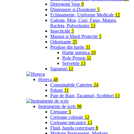
Detergenti Vase
9
Dispensere si Dozatoare
5
Echipamente, Uniforme Medicale
12
Galeata, Mop, Cozi, Faras, Matura,
Racleta, Pulverizator
13
Insecticide
5
Manusi si Masti Protectie
5
Odorizante
35
Produse din hartie
31
Hartie igienica
10
Role Prosop
11
Servetele
13
Sapunuri
12
Horeca
48
Consumabile Catering
24
Pahare
11
Paie de Baut, Tacamuri, Scobitori
13
Instrumente de scris
98
Creioane
5
Creioane colorate
12
Creioane mecanice
13
Fluid, banda corectoare
8
Markere Permanente, Markere,