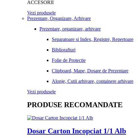
ACCESORII
Vezi produsele
Prezentare, Organizare, Arhivare
Prezentare, organizare, arhivare
Separatoare si Index, Registre, Repertoare
Bibliorafturi
Folie de Protectie
Clipboard, Mape, Dosare de Prezentare
Alonje, Cutii arhivare, containere arhivare
Vezi produsele
PRODUSE RECOMANDATE
Dosar Carton Incopciat 1/1 Alb