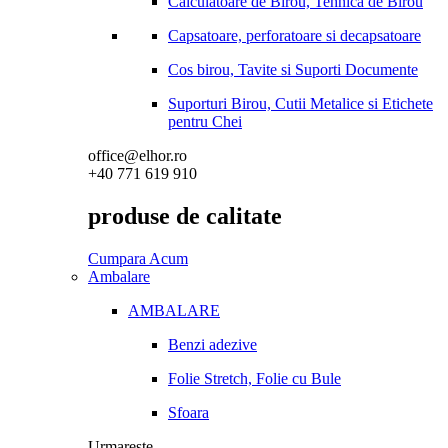
Calculatoare de Birou, Tehnica de Birou
Capsatoare, perforatoare si decapsatoare
Cos birou, Tavite si Suporti Documente
Suporturi Birou, Cutii Metalice si Etichete
pentru Chei
office@elhor.ro
+40 771 619 910
produse de calitate
Cumpara Acum
Ambalare
AMBALARE
Benzi adezive
Folie Stretch, Folie cu Bule
Sfoara
Urmareste