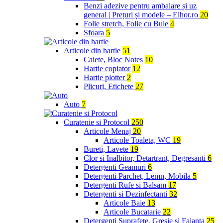
Benzi adezive pentru ambalare și uz
general | Prețuri și modele – Elhor.ro
20
Folie stretch, Folie cu Bule
4
Sfoara
5
Articole din hartie
51
Caiete, Bloc Notes
10
Hartie copiator
12
Hartie plotter
2
Plicuri, Etichete
27
Auto
7
Curatenie si Protocol
250
Articole Menaj
20
Articole Toaleta, WC
19
Bureti, Lavete
19
Clor si Inalbitor, Detartrant, Degresanti
6
Detergenti Geamuri
6
Detergenti Parchet, Lemn, Mobila
5
Detergenti Rufe si Balsam
17
Detergenti si Dezinfectanti
32
Articole Baie
13
Articole Bucatarie
22
Detergenti Suprafete, Gresie si Faianta
25