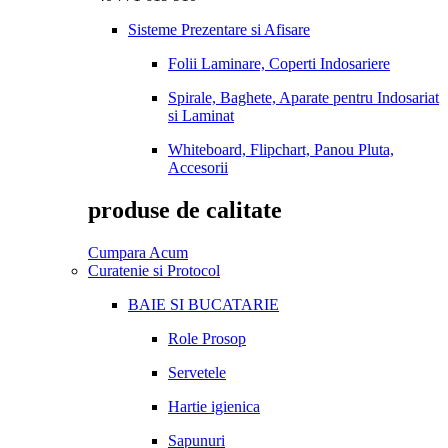
Sisteme Prezentare si Afisare
Folii Laminare, Coperti Indosariere
Spirale, Baghete, Aparate pentru Indosariat
si Laminat
Whiteboard, Flipchart, Panou Pluta,
Accesorii
produse de calitate
Cumpara Acum
Curatenie si Protocol
BAIE SI BUCATARIE
Role Prosop
Servetele
Hartie igienica
Sapunuri