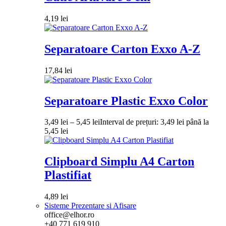
4,19
lei
Separatoare Carton Exxo A-Z
17,84
lei
Separatoare Plastic Exxo Color
3,49
lei
–
5,45
lei
Interval de prețuri: 3,49 lei până la
5,45 lei
Clipboard Simplu A4 Carton
Plastifiat
4,89
lei
Sisteme Prezentare si Afisare
office@elhor.ro
+40 771 619 910