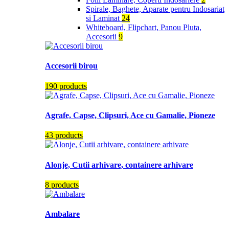
Spirale, Baghete, Aparate pentru Indosariat
si Laminat
24
Whiteboard, Flipchart, Panou Pluta,
Accesorii
9
Accesorii birou
190 products
Agrafe, Capse, Clipsuri, Ace cu Gamalie, Pioneze
43 products
Alonje, Cutii arhivare, containere arhivare
8 products
Ambalare