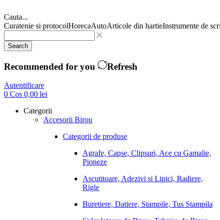
Cauta...
Curatenie si protocol
Horeca
Auto
Articole din hartie
Instrumente de scr
Search
Recommended for you
Refresh
Autentificare
0
Cos
0,00
lei
Categorii
Accesorii Birou
Categorii de produse
Agrafe, Capse, Clipsuri, Ace cu Gamalie,
Pioneze
Ascutitoare, Adezivi si Lipici, Radiere,
Rigle
Buretiere, Datiere, Stampile, Tus Stampila