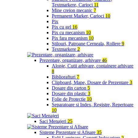
Textmarkere, Carioci
11
Mine creion mecanic
7
Permanent Marker, Carioci
10
Pix
Pix cu gel
16
Pix cu mecanism
10
Pix fara mecanism
10
Stilouri, Patroane Cerneala, Rollere
9
Textmarkere
2
Prezentare, organizare, arhivare
46
Alonje, Cutii arhivare, containere arhivare
8
Bibliorafturi
7
Clipboard, Mape, Dosare de Prezentare
3
Dosare din carton
5
Dosare din plastic
3
Folie de Protectie
10
Separatoare si Index, Registre, Repertoare
10
Saci Menajeri
25
Sisteme Prezentare si Afisare
35
Folii Laminare, Coperti Indosariere
2