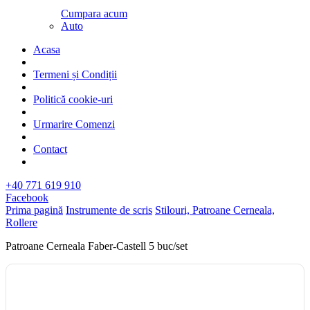
Cumpara acum
Auto
Acasa
Termeni și Condiții
Politică cookie-uri
Urmarire Comenzi
Contact
+40 771 619 910
Facebook
Prima pagină
Instrumente de scris
Stilouri, Patroane Cerneala,
Rollere
Patroane Cerneala Faber-Castell 5 buc/set