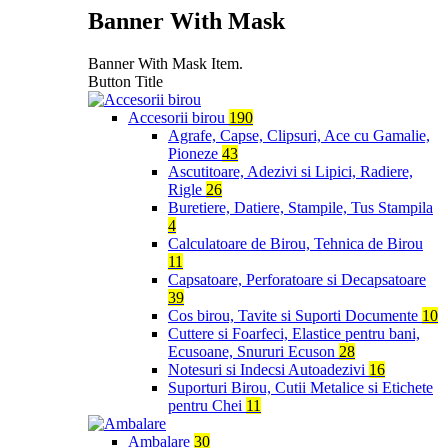
Banner With Mask
Banner With Mask Item.
Button Title
Accesorii birou
190
Agrafe, Capse, Clipsuri, Ace cu Gamalie,
Pioneze
43
Ascutitoare, Adezivi si Lipici, Radiere,
Rigle
26
Buretiere, Datiere, Stampile, Tus Stampila
4
Calculatoare de Birou, Tehnica de Birou
11
Capsatoare, Perforatoare si Decapsatoare
39
Cos birou, Tavite si Suporti Documente
10
Cuttere si Foarfeci, Elastice pentru bani,
Ecusoane, Snururi Ecuson
28
Notesuri si Indecsi Autoadezivi
16
Suporturi Birou, Cutii Metalice si Etichete
pentru Chei
11
Ambalare
30