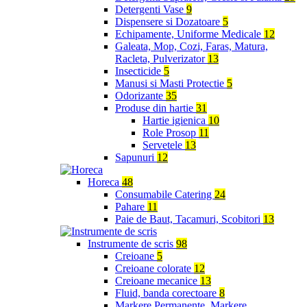
Detergenti Vase
9
Dispensere si Dozatoare
5
Echipamente, Uniforme Medicale
12
Galeata, Mop, Cozi, Faras, Matura,
Racleta, Pulverizator
13
Insecticide
5
Manusi si Masti Protectie
5
Odorizante
35
Produse din hartie
31
Hartie igienica
10
Role Prosop
11
Servetele
13
Sapunuri
12
Horeca
48
Consumabile Catering
24
Pahare
11
Paie de Baut, Tacamuri, Scobitori
13
Instrumente de scris
98
Creioane
5
Creioane colorate
12
Creioane mecanice
13
Fluid, banda corectoare
8
Markere Permanente, Markere,