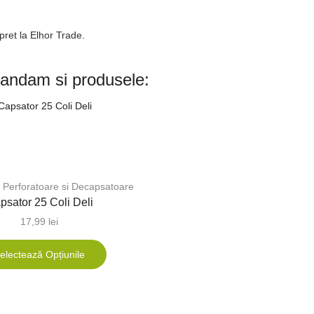
pret la Elhor Trade.
andam si produsele:
 Perforatoare si Decapsatoare
psator 25 Coli Deli
17,99
lei
electează Opțiunile