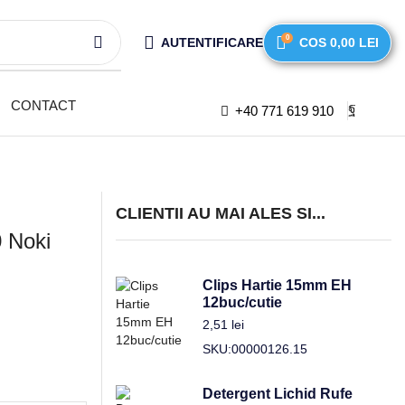
0
AUTENTIFICARE
COS
0,00
LEI
CONTACT
+40 771 619 910
CLIENTII AU MAI ALES SI...
0 Noki
Clips Hartie 15mm EH
12buc/cutie
2,51
lei
SKU:00000126.15
Detergent Lichid Rufe