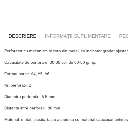
DESCRIERE
INFORMAȚII SUPLIMENTARE
REC
Perforator cu mecanism si corp din metal, cu indicator gradat ajustab
Capacitate de perforare: 30-35 coli de 60-80 g/mp.
Format hartie: A4, A5, A6,
Nr. perforatii: 2
Diametru perforatie: 5.5 mm.
Distanta intre perforatii: 80 mm.
Material: metal, plastic, talpa acoperita cu material cauciucat antide