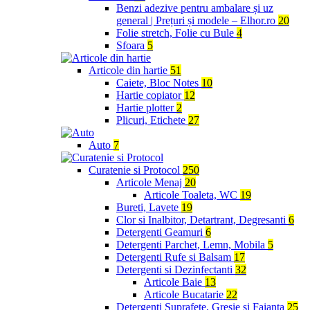
Benzi adezive pentru ambalare și uz
general | Prețuri și modele – Elhor.ro
20
Folie stretch, Folie cu Bule
4
Sfoara
5
Articole din hartie
51
Caiete, Bloc Notes
10
Hartie copiator
12
Hartie plotter
2
Plicuri, Etichete
27
Auto
7
Curatenie si Protocol
250
Articole Menaj
20
Articole Toaleta, WC
19
Bureti, Lavete
19
Clor si Inalbitor, Detartrant, Degresanti
6
Detergenti Geamuri
6
Detergenti Parchet, Lemn, Mobila
5
Detergenti Rufe si Balsam
17
Detergenti si Dezinfectanti
32
Articole Baie
13
Articole Bucatarie
22
Detergenti Suprafete, Gresie si Faianta
25