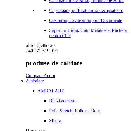
Calculatoare de Birou, Tehnica de Birou
Capsatoare, perforatoare si decapsatoare
Cos birou, Tavite si Suporti Documente
Suporturi Birou, Cutii Metalice si Etichete
pentru Chei
office@elhor.ro
+40 771 619 910
produse de calitate
Cumpara Acum
Ambalare
AMBALARE
Benzi adezive
Folie Stretch, Folie cu Bule
Sfoara
Urmareste