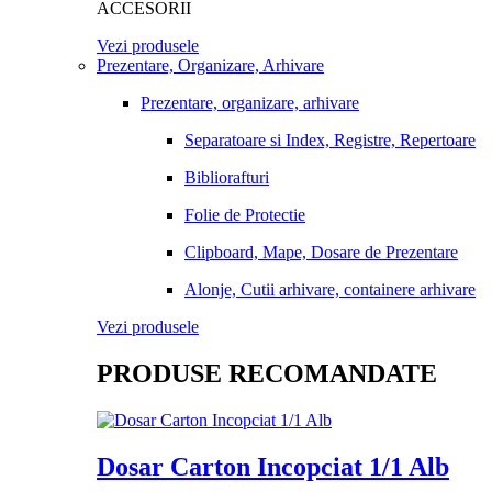
ACCESORII
Vezi produsele
Prezentare, Organizare, Arhivare
Prezentare, organizare, arhivare
Separatoare si Index, Registre, Repertoare
Bibliorafturi
Folie de Protectie
Clipboard, Mape, Dosare de Prezentare
Alonje, Cutii arhivare, containere arhivare
Vezi produsele
PRODUSE RECOMANDATE
Dosar Carton Incopciat 1/1 Alb