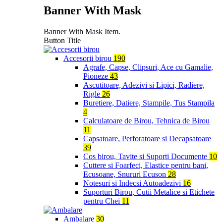
Banner With Mask
Banner With Mask Item.
Button Title
Accesorii birou
190
Agrafe, Capse, Clipsuri, Ace cu Gamalie,
Pioneze
43
Ascutitoare, Adezivi si Lipici, Radiere,
Rigle
26
Buretiere, Datiere, Stampile, Tus Stampila
4
Calculatoare de Birou, Tehnica de Birou
11
Capsatoare, Perforatoare si Decapsatoare
39
Cos birou, Tavite si Suporti Documente
10
Cuttere si Foarfeci, Elastice pentru bani,
Ecusoane, Snururi Ecuson
28
Notesuri si Indecsi Autoadezivi
16
Suporturi Birou, Cutii Metalice si Etichete
pentru Chei
11
Ambalare
30