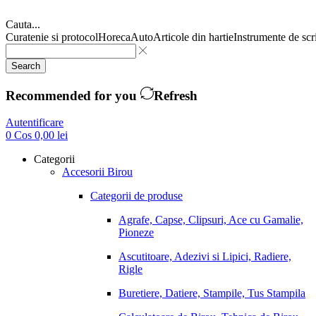
Cauta...
Curatenie si protocol
Horeca
Auto
Articole din hartie
Instrumente de scr
Search
Recommended for you
Refresh
Autentificare
0
Cos
0,00
lei
Categorii
Accesorii Birou
Categorii de produse
Agrafe, Capse, Clipsuri, Ace cu Gamalie,
Pioneze
Ascutitoare, Adezivi si Lipici, Radiere,
Rigle
Buretiere, Datiere, Stampile, Tus Stampila