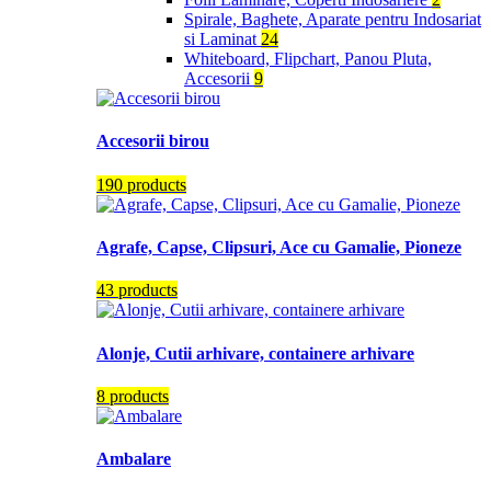
Spirale, Baghete, Aparate pentru Indosariat
si Laminat
24
Whiteboard, Flipchart, Panou Pluta,
Accesorii
9
Accesorii birou
190 products
Agrafe, Capse, Clipsuri, Ace cu Gamalie, Pioneze
43 products
Alonje, Cutii arhivare, containere arhivare
8 products
Ambalare