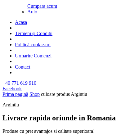
Cumpara acum
Auto
Acasa
Termeni și Condiții
Politică cookie-uri
Urmarire Comenzi
Contact
+40 771 619 910
Facebook
Prima pagină
Shop
culoare produs
Argintiu
Argintiu
Livrare rapida oriunde in Romania​
Produse cu pret avantajos si calitate superioara!