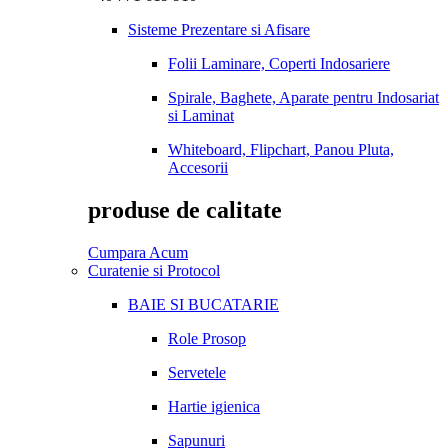
Sisteme Prezentare si Afisare
Folii Laminare, Coperti Indosariere
Spirale, Baghete, Aparate pentru Indosariat
si Laminat
Whiteboard, Flipchart, Panou Pluta,
Accesorii
produse de calitate
Cumpara Acum
Curatenie si Protocol
BAIE SI BUCATARIE
Role Prosop
Servetele
Hartie igienica
Sapunuri