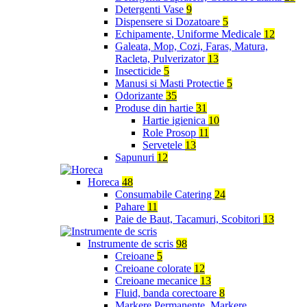
Detergenti Vase
9
Dispensere si Dozatoare
5
Echipamente, Uniforme Medicale
12
Galeata, Mop, Cozi, Faras, Matura,
Racleta, Pulverizator
13
Insecticide
5
Manusi si Masti Protectie
5
Odorizante
35
Produse din hartie
31
Hartie igienica
10
Role Prosop
11
Servetele
13
Sapunuri
12
Horeca
48
Consumabile Catering
24
Pahare
11
Paie de Baut, Tacamuri, Scobitori
13
Instrumente de scris
98
Creioane
5
Creioane colorate
12
Creioane mecanice
13
Fluid, banda corectoare
8
Markere Permanente, Markere,