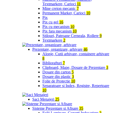
Textmarkere, Carioci
11
Mine creion mecanic
7
Permanent Marker, Carioci
10
Pix
Pix cu gel
16
Pix cu mecanism
10
Pix fara mecanism
10
Stilouri, Patroane Cerneala, Rollere
9
Textmarkere
2
Prezentare, organizare, arhivare
46
Alonje, Cutii arhivare, containere arhivare
8
Bibliorafturi
7
Clipboard, Mape, Dosare de Prezentare
3
Dosare din carton
5
Dosare din plastic
3
Folie de Protectie
10
Separatoare si Index, Registre, Repertoare
10
Saci Menajeri
25
Sisteme Prezentare si Afisare
35
Folii Laminare, Coperti Indosariere
2