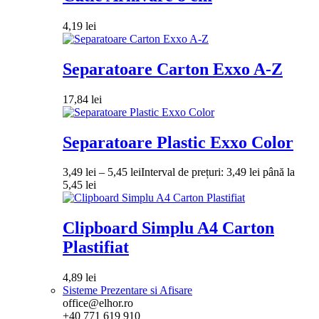
4,19
lei
Separatoare Carton Exxo A-Z
17,84
lei
Separatoare Plastic Exxo Color
3,49
lei
–
5,45
lei
Interval de prețuri: 3,49 lei până la
5,45 lei
Clipboard Simplu A4 Carton
Plastifiat
4,89
lei
Sisteme Prezentare si Afisare
office@elhor.ro
+40 771 619 910