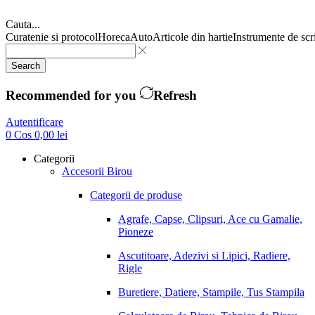
Cauta...
Curatenie si protocol
Horeca
Auto
Articole din hartie
Instrumente de scr
Search
Recommended for you
Refresh
Autentificare
0
Cos
0,00
lei
Categorii
Accesorii Birou
Categorii de produse
Agrafe, Capse, Clipsuri, Ace cu Gamalie,
Pioneze
Ascutitoare, Adezivi si Lipici, Radiere,
Rigle
Buretiere, Datiere, Stampile, Tus Stampila