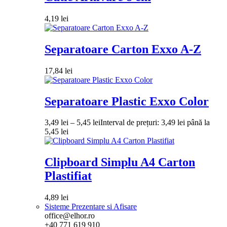
4,19
lei
Separatoare Carton Exxo A-Z
17,84
lei
Separatoare Plastic Exxo Color
3,49
lei
–
5,45
lei
Interval de prețuri: 3,49 lei până la
5,45 lei
Clipboard Simplu A4 Carton
Plastifiat
4,89
lei
Sisteme Prezentare si Afisare
office@elhor.ro
+40 771 619 910