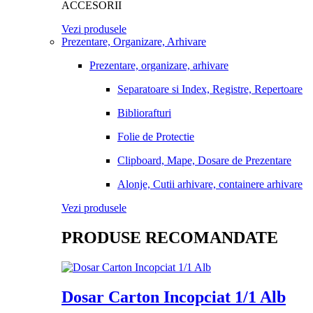
ACCESORII
Vezi produsele
Prezentare, Organizare, Arhivare
Prezentare, organizare, arhivare
Separatoare si Index, Registre, Repertoare
Bibliorafturi
Folie de Protectie
Clipboard, Mape, Dosare de Prezentare
Alonje, Cutii arhivare, containere arhivare
Vezi produsele
PRODUSE RECOMANDATE
Dosar Carton Incopciat 1/1 Alb