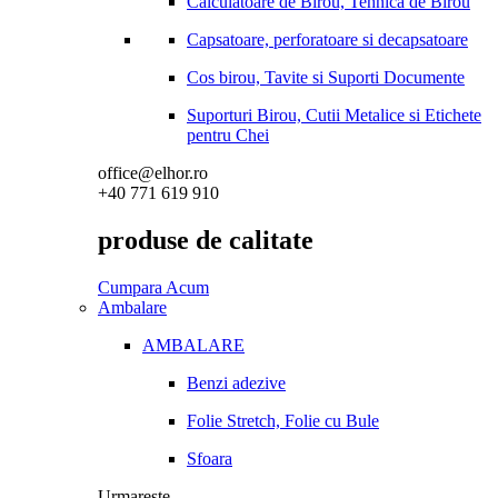
Calculatoare de Birou, Tehnica de Birou
Capsatoare, perforatoare si decapsatoare
Cos birou, Tavite si Suporti Documente
Suporturi Birou, Cutii Metalice si Etichete
pentru Chei
office@elhor.ro
+40 771 619 910
produse de calitate
Cumpara Acum
Ambalare
AMBALARE
Benzi adezive
Folie Stretch, Folie cu Bule
Sfoara
Urmareste