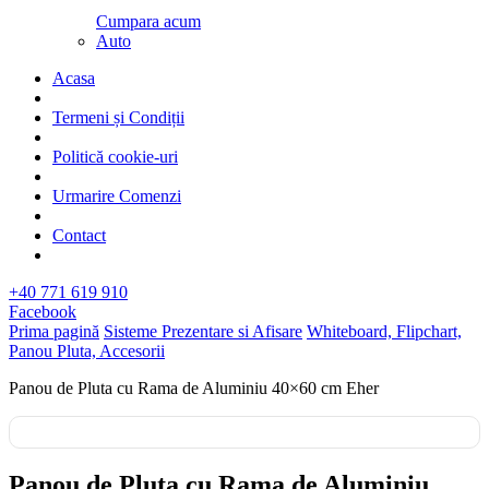
Cumpara acum
Auto
Acasa
Termeni și Condiții
Politică cookie-uri
Urmarire Comenzi
Contact
+40 771 619 910
Facebook
Prima pagină
Sisteme Prezentare si Afisare
Whiteboard, Flipchart,
Panou Pluta, Accesorii
Panou de Pluta cu Rama de Aluminiu 40×60 cm Eher
Panou de Pluta cu Rama de Aluminiu