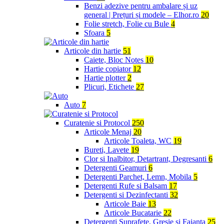
Benzi adezive pentru ambalare și uz
general | Prețuri și modele – Elhor.ro
20
Folie stretch, Folie cu Bule
4
Sfoara
5
Articole din hartie
51
Caiete, Bloc Notes
10
Hartie copiator
12
Hartie plotter
2
Plicuri, Etichete
27
Auto
7
Curatenie si Protocol
250
Articole Menaj
20
Articole Toaleta, WC
19
Bureti, Lavete
19
Clor si Inalbitor, Detartrant, Degresanti
6
Detergenti Geamuri
6
Detergenti Parchet, Lemn, Mobila
5
Detergenti Rufe si Balsam
17
Detergenti si Dezinfectanti
32
Articole Baie
13
Articole Bucatarie
22
Detergenti Suprafete, Gresie si Faianta
25