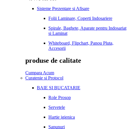
Sisteme Prezentare si Afisare
Folii Laminare, Coperti Indosariere
Spirale, Baghete, Aparate pentru Indosariat
si Laminat
Whiteboard, Flipchart, Panou Pluta,
Accesorii
produse de calitate
Cumpara Acum
Curatenie si Protocol
BAIE SI BUCATARIE
Role Prosop
Servetele
Hartie igienica
Sapunuri