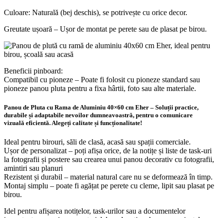
Culoare: Naturală (bej deschis), se potrivește cu orice decor.
Greutate ușoară – Ușor de montat pe perete sau de plasat pe birou.
Beneficii pinboard:
Compatibil cu pioneze – Poate fi folosit cu pioneze standard sau
pioneze panou pluta pentru a fixa hârtii, foto sau alte materiale.
Panou de Pluta cu Rama de Aluminiu 40×60 cm Eher – Soluții practice,
durabile și adaptabile nevoilor dumneavoastră, pentru o comunicare
vizuală eficientă. Alegeți calitate și funcționalitate!
Ideal pentru birouri, săli de clasă, acasă sau spații comerciale.
Ușor de personalizat – poți afișa orice, de la notițe și liste de task-uri
la fotografii și postere sau crearea unui panou decorativ cu fotografii,
amintiri sau planuri
Rezistent și durabil – material natural care nu se deformează în timp.
Montaj simplu – poate fi agățat pe perete cu cleme, lipit sau plasat pe
birou.
Idel pentru afișarea notițelor, task-urilor sau a documentelor