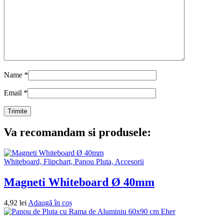
Name
*
Email
*
Va recomandam si produsele:
Whiteboard, Flipchart, Panou Pluta, Accesorii
Magneti Whiteboard Ø 40mm
4,92
lei
Adaugă în coș