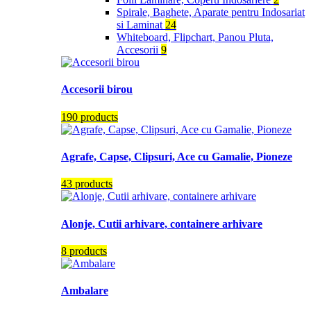
Spirale, Baghete, Aparate pentru Indosariat
si Laminat
24
Whiteboard, Flipchart, Panou Pluta,
Accesorii
9
Accesorii birou
190 products
Agrafe, Capse, Clipsuri, Ace cu Gamalie, Pioneze
43 products
Alonje, Cutii arhivare, containere arhivare
8 products
Ambalare