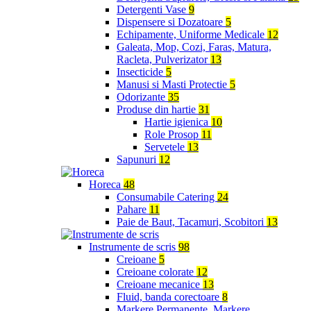
Detergenti Vase
9
Dispensere si Dozatoare
5
Echipamente, Uniforme Medicale
12
Galeata, Mop, Cozi, Faras, Matura,
Racleta, Pulverizator
13
Insecticide
5
Manusi si Masti Protectie
5
Odorizante
35
Produse din hartie
31
Hartie igienica
10
Role Prosop
11
Servetele
13
Sapunuri
12
Horeca
48
Consumabile Catering
24
Pahare
11
Paie de Baut, Tacamuri, Scobitori
13
Instrumente de scris
98
Creioane
5
Creioane colorate
12
Creioane mecanice
13
Fluid, banda corectoare
8
Markere Permanente, Markere,