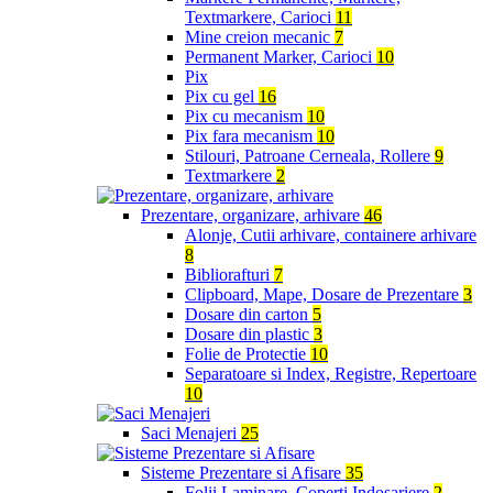
Textmarkere, Carioci
11
Mine creion mecanic
7
Permanent Marker, Carioci
10
Pix
Pix cu gel
16
Pix cu mecanism
10
Pix fara mecanism
10
Stilouri, Patroane Cerneala, Rollere
9
Textmarkere
2
Prezentare, organizare, arhivare
46
Alonje, Cutii arhivare, containere arhivare
8
Bibliorafturi
7
Clipboard, Mape, Dosare de Prezentare
3
Dosare din carton
5
Dosare din plastic
3
Folie de Protectie
10
Separatoare si Index, Registre, Repertoare
10
Saci Menajeri
25
Sisteme Prezentare si Afisare
35
Folii Laminare, Coperti Indosariere
2