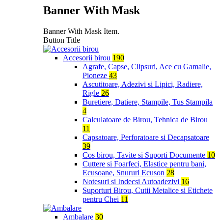
Banner With Mask
Banner With Mask Item.
Button Title
Accesorii birou
190
Agrafe, Capse, Clipsuri, Ace cu Gamalie,
Pioneze
43
Ascutitoare, Adezivi si Lipici, Radiere,
Rigle
26
Buretiere, Datiere, Stampile, Tus Stampila
4
Calculatoare de Birou, Tehnica de Birou
11
Capsatoare, Perforatoare si Decapsatoare
39
Cos birou, Tavite si Suporti Documente
10
Cuttere si Foarfeci, Elastice pentru bani,
Ecusoane, Snururi Ecuson
28
Notesuri si Indecsi Autoadezivi
16
Suporturi Birou, Cutii Metalice si Etichete
pentru Chei
11
Ambalare
30