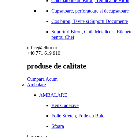
Calculatoare de Birou, Tehnica de Birou
Capsatoare, perforatoare si decapsatoare
Cos birou, Tavite si Suporti Documente
Suporturi Birou, Cutii Metalice si Etichete
pentru Chei
office@elhor.ro
+40 771 619 910
produse de calitate
Cumpara Acum
Ambalare
AMBALARE
Benzi adezive
Folie Stretch, Folie cu Bule
Sfoara
Urmareste