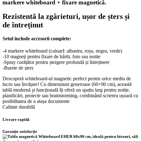
markere whiteboard + fixare magnetică.
Rezistentă la zgârieturi, ușor de șters și
de întreținut
Setul include accesorii complete:
-4 markere whiteboard (culoarI: albastru, roșu, negru, verde)
-10 magneți pentru fixare de hârtii, foto sau notite
-Spray curățător pentru ștergere profundă și întreținere
-Burete de șters
Descoperă whiteboard-ul magnetic perfect pentru orice mediu de
lucru sau învățare! Cu dimensiuni generoase (60×90 cm), această
tablă modernă și funcțională îți oferă un spațiu larg pentru notițe,
planificări, proiecte sau brainstorming, combinând scrierea ușoară cu
posibilitatea de a atașa documente
Calitate durabilă
Livrare rapidă
Garanție satisfacție