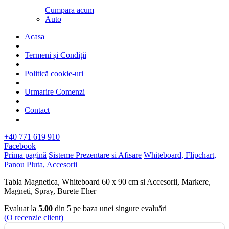
Cumpara acum
Auto
Acasa
Termeni și Condiții
Politică cookie-uri
Urmarire Comenzi
Contact
+40 771 619 910
Facebook
Prima pagină
Sisteme Prezentare si Afisare
Whiteboard, Flipchart,
Panou Pluta, Accesorii
Tabla Magnetica, Whiteboard 60 x 90 cm si Accesorii, Markere,
Magneti, Spray, Burete Eher
Evaluat la
5.00
din 5 pe baza unei singure evaluări
(O recenzie client)