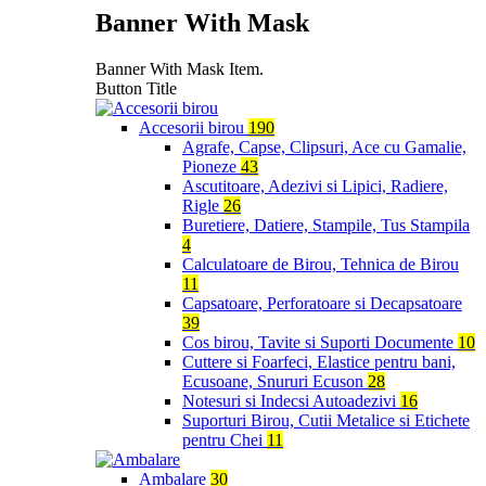
Banner With Mask
Banner With Mask Item.
Button Title
Accesorii birou
190
Agrafe, Capse, Clipsuri, Ace cu Gamalie,
Pioneze
43
Ascutitoare, Adezivi si Lipici, Radiere,
Rigle
26
Buretiere, Datiere, Stampile, Tus Stampila
4
Calculatoare de Birou, Tehnica de Birou
11
Capsatoare, Perforatoare si Decapsatoare
39
Cos birou, Tavite si Suporti Documente
10
Cuttere si Foarfeci, Elastice pentru bani,
Ecusoane, Snururi Ecuson
28
Notesuri si Indecsi Autoadezivi
16
Suporturi Birou, Cutii Metalice si Etichete
pentru Chei
11
Ambalare
30