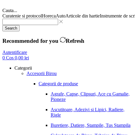
Cauta...
Curatenie si protocol
Horeca
Auto
Articole din hartie
Instrumente de scr
Search
Recommended for you
Refresh
Autentificare
0
Cos
0,00
lei
Categorii
Accesorii Birou
Categorii de produse
Agrafe, Capse, Clipsuri, Ace cu Gamalie,
Pioneze
Ascutitoare, Adezivi si Lipici, Radiere,
Rigle
Buretiere, Datiere, Stampile, Tus Stampila