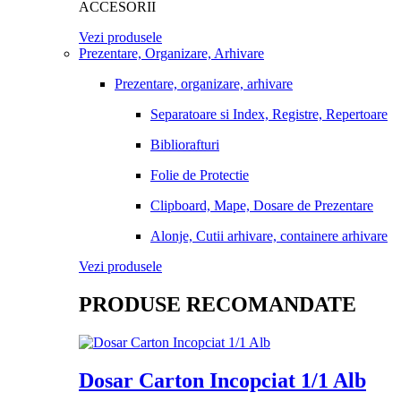
ACCESORII
Vezi produsele
Prezentare, Organizare, Arhivare
Prezentare, organizare, arhivare
Separatoare si Index, Registre, Repertoare
Bibliorafturi
Folie de Protectie
Clipboard, Mape, Dosare de Prezentare
Alonje, Cutii arhivare, containere arhivare
Vezi produsele
PRODUSE RECOMANDATE
Dosar Carton Incopciat 1/1 Alb