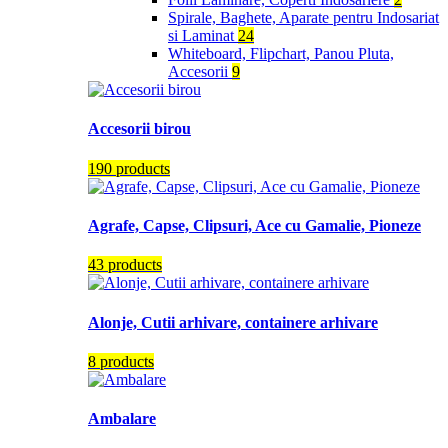
Spirale, Baghete, Aparate pentru Indosariat
si Laminat
24
Whiteboard, Flipchart, Panou Pluta,
Accesorii
9
Accesorii birou
190 products
Agrafe, Capse, Clipsuri, Ace cu Gamalie, Pioneze
43 products
Alonje, Cutii arhivare, containere arhivare
8 products
Ambalare