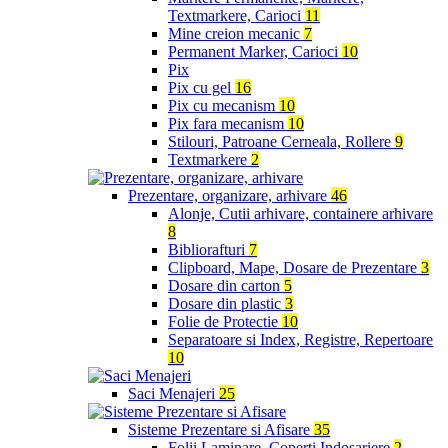
Textmarkere, Carioci
11
Mine creion mecanic
7
Permanent Marker, Carioci
10
Pix
Pix cu gel
16
Pix cu mecanism
10
Pix fara mecanism
10
Stilouri, Patroane Cerneala, Rollere
9
Textmarkere
2
Prezentare, organizare, arhivare
46
Alonje, Cutii arhivare, containere arhivare
8
Bibliorafturi
7
Clipboard, Mape, Dosare de Prezentare
3
Dosare din carton
5
Dosare din plastic
3
Folie de Protectie
10
Separatoare si Index, Registre, Repertoare
10
Saci Menajeri
25
Sisteme Prezentare si Afisare
35
Folii Laminare, Coperti Indosariere
2