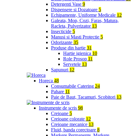
Detergenti Vase
9
Dispensere si Dozatoare
5
Echipamente, Uniforme Medicale
12
Galeata, Mop, Cozi, Faras, Matura,
Racleta, Pulverizator
13
Insecticide
5
Manusi si Masti Protectie
5
Odorizante
35
Produse din hartie
31
Hartie igienica
10
Role Prosop
11
Servetele
13
Sapunuri
12
Horeca
48
Consumabile Catering
24
Pahare
11
Paie de Baut, Tacamuri, Scobitori
13
Instrumente de scris
98
Creioane
5
Creioane colorate
12
Creioane mecanice
13
Fluid, banda corectoare
8
Markere Permanente, Markere,