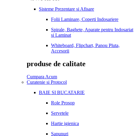
Sisteme Prezentare si Afisare
Folii Laminare, Coperti Indosariere
Spirale, Baghete, Aparate pentru Indosariat
si Laminat
Whiteboard, Flipchart, Panou Pluta,
Accesorii
produse de calitate
Cumpara Acum
Curatenie si Protocol
BAIE SI BUCATARIE
Role Prosop
Servetele
Hartie igienica
Sapunuri