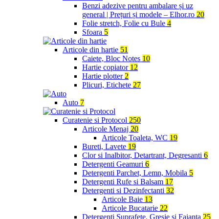
Benzi adezive pentru ambalare și uz
general | Prețuri și modele – Elhor.ro
20
Folie stretch, Folie cu Bule
4
Sfoara
5
Articole din hartie
51
Caiete, Bloc Notes
10
Hartie copiator
12
Hartie plotter
2
Plicuri, Etichete
27
Auto
7
Curatenie si Protocol
250
Articole Menaj
20
Articole Toaleta, WC
19
Bureti, Lavete
19
Clor si Inalbitor, Detartrant, Degresanti
6
Detergenti Geamuri
6
Detergenti Parchet, Lemn, Mobila
5
Detergenti Rufe si Balsam
17
Detergenti si Dezinfectanti
32
Articole Baie
13
Articole Bucatarie
22
Detergenti Suprafete, Gresie si Faianta
25