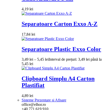
4,19
lei
Separatoare Carton Exxo A-Z
17,84
lei
Separatoare Plastic Exxo Color
3,49
lei
–
5,45
lei
Interval de prețuri: 3,49 lei până la
5,45 lei
Clipboard Simplu A4 Carton
Plastifiat
4,89
lei
Sisteme Prezentare si Afisare
office@elhor.ro
+40 771 619 910