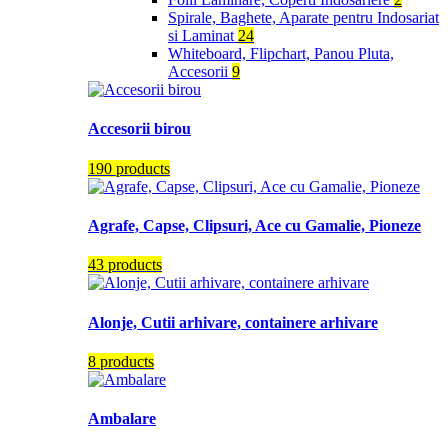
Spirale, Baghete, Aparate pentru Indosariat
si Laminat
24
Whiteboard, Flipchart, Panou Pluta,
Accesorii
9
Accesorii birou
190 products
Agrafe, Capse, Clipsuri, Ace cu Gamalie, Pioneze
43 products
Alonje, Cutii arhivare, containere arhivare
8 products
Ambalare