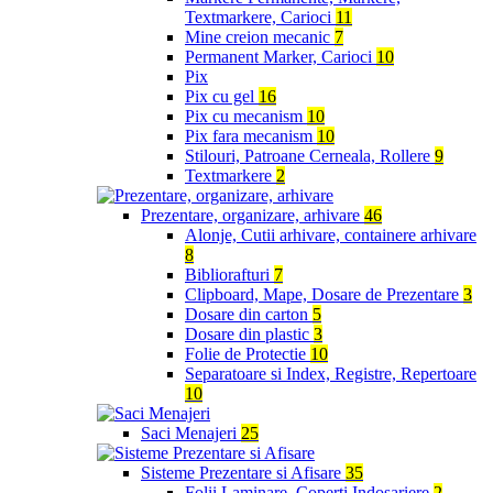
Textmarkere, Carioci
11
Mine creion mecanic
7
Permanent Marker, Carioci
10
Pix
Pix cu gel
16
Pix cu mecanism
10
Pix fara mecanism
10
Stilouri, Patroane Cerneala, Rollere
9
Textmarkere
2
Prezentare, organizare, arhivare
46
Alonje, Cutii arhivare, containere arhivare
8
Bibliorafturi
7
Clipboard, Mape, Dosare de Prezentare
3
Dosare din carton
5
Dosare din plastic
3
Folie de Protectie
10
Separatoare si Index, Registre, Repertoare
10
Saci Menajeri
25
Sisteme Prezentare si Afisare
35
Folii Laminare, Coperti Indosariere
2