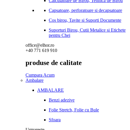
Calculatoare de Birou, Tehnica de Birou
Capsatoare, perforatoare si decapsatoare
Cos birou, Tavite si Suporti Documente
Suporturi Birou, Cutii Metalice si Etichete
pentru Chei
office@elhor.ro
+40 771 619 910
produse de calitate
Cumpara Acum
Ambalare
AMBALARE
Benzi adezive
Folie Stretch, Folie cu Bule
Sfoara
Urmareste