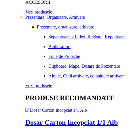
ACCESORII
Vezi produsele
Prezentare, Organizare, Arhivare
Prezentare, organizare, arhivare
Separatoare si Index, Registre, Repertoare
Bibliorafturi
Folie de Protectie
Clipboard, Mape, Dosare de Prezentare
Alonje, Cutii arhivare, containere arhivare
Vezi produsele
PRODUSE RECOMANDATE
Dosar Carton Incopciat 1/1 Alb