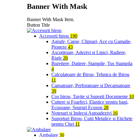
Banner With Mask
Banner With Mask Item.
Button Title
Accesorii birou
190
Agrafe, Capse, Clipsuri, Ace cu Gamalie,
Pioneze
43
Ascutitoare, Adezivi si Lipici, Radiere,
Rigle
26
Buretiere, Datiere, Stampile, Tus Stampila
4
Calculatoare de Birou, Tehnica de Birou
11
Capsatoare, Perforatoare si Decapsatoare
39
Cos birou, Tavite si Suporti Documente
10
Cuttere si Foarfeci, Elastice pentru bani,
Ecusoane, Snururi Ecuson
28
Notesuri si Indecsi Autoadezivi
16
Suporturi Birou, Cutii Metalice si Etichete
pentru Chei
11
Ambalare
30