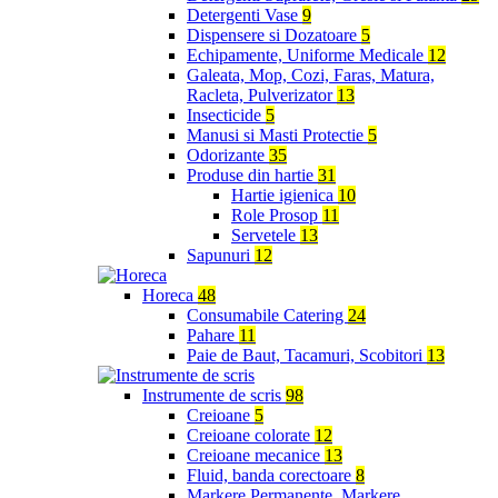
Detergenti Vase
9
Dispensere si Dozatoare
5
Echipamente, Uniforme Medicale
12
Galeata, Mop, Cozi, Faras, Matura,
Racleta, Pulverizator
13
Insecticide
5
Manusi si Masti Protectie
5
Odorizante
35
Produse din hartie
31
Hartie igienica
10
Role Prosop
11
Servetele
13
Sapunuri
12
Horeca
48
Consumabile Catering
24
Pahare
11
Paie de Baut, Tacamuri, Scobitori
13
Instrumente de scris
98
Creioane
5
Creioane colorate
12
Creioane mecanice
13
Fluid, banda corectoare
8
Markere Permanente, Markere,