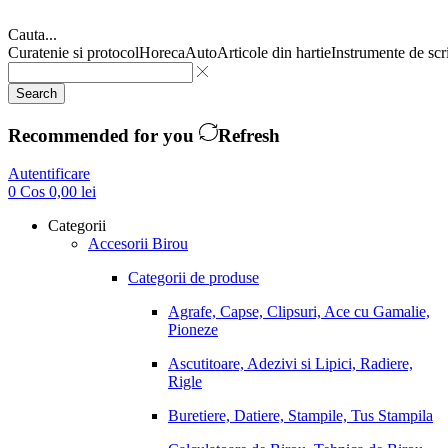
Cauta...
Curatenie si protocol
Horeca
Auto
Articole din hartie
Instrumente de scr
Search
Recommended for you
Refresh
Autentificare
0
Cos
0,00
lei
Categorii
Accesorii Birou
Categorii de produse
Agrafe, Capse, Clipsuri, Ace cu Gamalie,
Pioneze
Ascutitoare, Adezivi si Lipici, Radiere,
Rigle
Buretiere, Datiere, Stampile, Tus Stampila