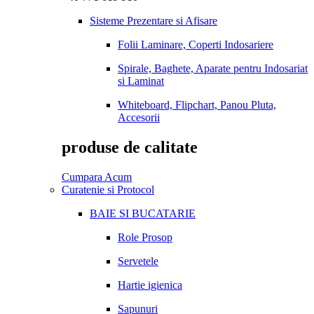
Sisteme Prezentare si Afisare
Folii Laminare, Coperti Indosariere
Spirale, Baghete, Aparate pentru Indosariat
si Laminat
Whiteboard, Flipchart, Panou Pluta,
Accesorii
produse de calitate
Cumpara Acum
Curatenie si Protocol
BAIE SI BUCATARIE
Role Prosop
Servetele
Hartie igienica
Sapunuri