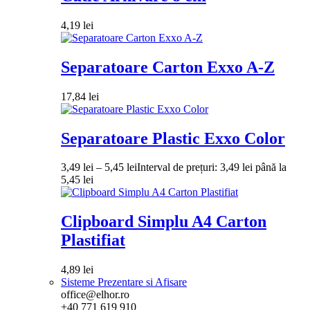
4,19
lei
Separatoare Carton Exxo A-Z
17,84
lei
Separatoare Plastic Exxo Color
3,49
lei
–
5,45
lei
Interval de prețuri: 3,49 lei până la
5,45 lei
Clipboard Simplu A4 Carton
Plastifiat
4,89
lei
Sisteme Prezentare si Afisare
office@elhor.ro
+40 771 619 910