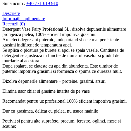
Suna acum :
+40 771 619 910
Descriere
Informații suplimentare
Recenzii (0)
Detergent Vase Fairy Profesional 5L, dizolva depunerile alimentare
protejeaza pielea, 100% eficient impotriva grasimii.
Are efect degresant puternic, indepartand si cele mai persistente
grasimi indifirent de temperatura apei.
Se aplica o picatura pe burete si apoi se spala vasele. Cantitatea de
detergent se ajusteaza in functie de numarul vaselor si gradul de
murdarie al acestora.
Dupa spalare, se clateste cu apa din abundenta. Este uimitor de
puternic impotriva grasimii si formeaza o spuma ce dureaza mult.
Dizolva depunerile alimentare – proteine, grasimi, arsuri
Elimina usor chiar si grasime intarita de pe vase
Recomandat pentru uz profesional,100% eficient impotriva grasimii
Dur cu grasimea, delicat cu pielea, nu usuca mainile
Potrivit si pentru alte suprafete, precum, ferestre, oglinzi, mese si
scaune;