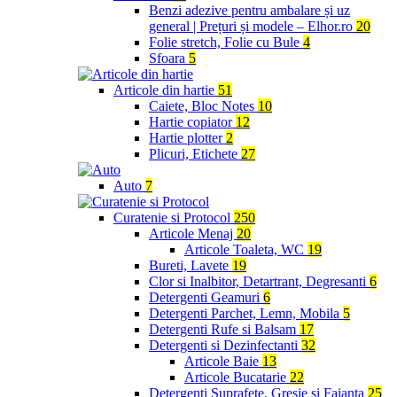
Benzi adezive pentru ambalare și uz
general | Prețuri și modele – Elhor.ro
20
Folie stretch, Folie cu Bule
4
Sfoara
5
Articole din hartie
51
Caiete, Bloc Notes
10
Hartie copiator
12
Hartie plotter
2
Plicuri, Etichete
27
Auto
7
Curatenie si Protocol
250
Articole Menaj
20
Articole Toaleta, WC
19
Bureti, Lavete
19
Clor si Inalbitor, Detartrant, Degresanti
6
Detergenti Geamuri
6
Detergenti Parchet, Lemn, Mobila
5
Detergenti Rufe si Balsam
17
Detergenti si Dezinfectanti
32
Articole Baie
13
Articole Bucatarie
22
Detergenti Suprafete, Gresie si Faianta
25