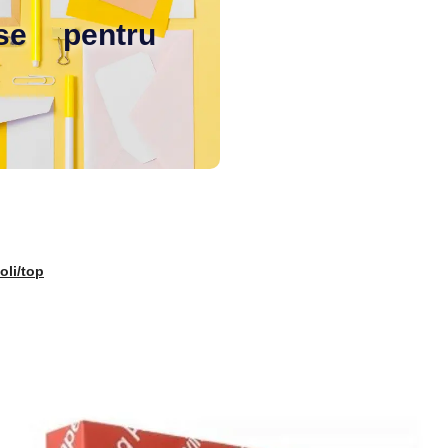
ase pentru
oli/top