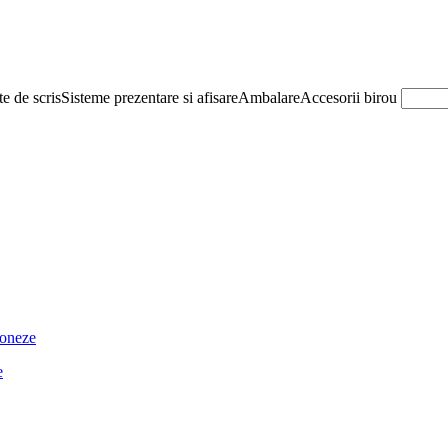
e de scris
Sisteme prezentare si afisare
Ambalare
Accesorii birou
ioneze
e