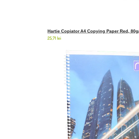
Hartie Copiator A4 Copying Paper Red, 80g
25,71
lei