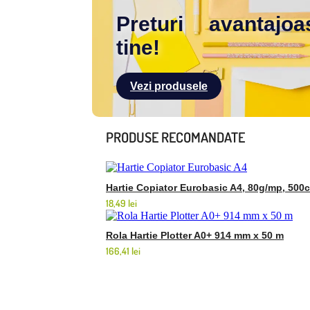
Preturi avantajo
tine!
Vezi produsele
PRODUSE RECOMANDATE
Hartie Copiator Eurobasic A4, 80g/mp, 500c
18,49
lei
Rola Hartie Plotter A0+ 914 mm x 50 m
166,41
lei