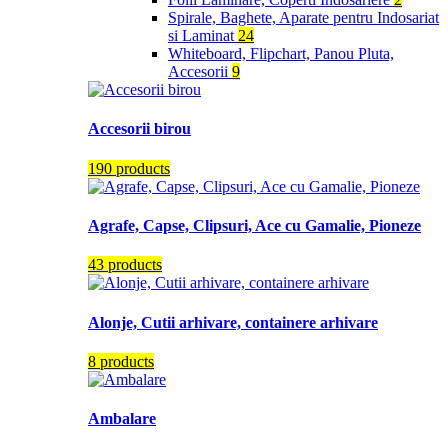
Spirale, Baghete, Aparate pentru Indosariat
si Laminat
24
Whiteboard, Flipchart, Panou Pluta,
Accesorii
9
Accesorii birou
190 products
Agrafe, Capse, Clipsuri, Ace cu Gamalie, Pioneze
43 products
Alonje, Cutii arhivare, containere arhivare
8 products
Ambalare