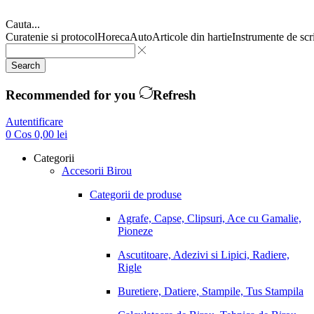
Cauta...
Curatenie si protocol
Horeca
Auto
Articole din hartie
Instrumente de scr
Search
Recommended for you
Refresh
Autentificare
0
Cos
0,00
lei
Categorii
Accesorii Birou
Categorii de produse
Agrafe, Capse, Clipsuri, Ace cu Gamalie,
Pioneze
Ascutitoare, Adezivi si Lipici, Radiere,
Rigle
Buretiere, Datiere, Stampile, Tus Stampila