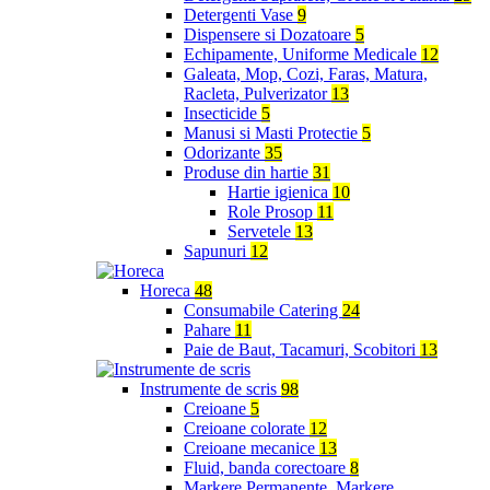
Detergenti Vase
9
Dispensere si Dozatoare
5
Echipamente, Uniforme Medicale
12
Galeata, Mop, Cozi, Faras, Matura,
Racleta, Pulverizator
13
Insecticide
5
Manusi si Masti Protectie
5
Odorizante
35
Produse din hartie
31
Hartie igienica
10
Role Prosop
11
Servetele
13
Sapunuri
12
Horeca
48
Consumabile Catering
24
Pahare
11
Paie de Baut, Tacamuri, Scobitori
13
Instrumente de scris
98
Creioane
5
Creioane colorate
12
Creioane mecanice
13
Fluid, banda corectoare
8
Markere Permanente, Markere,