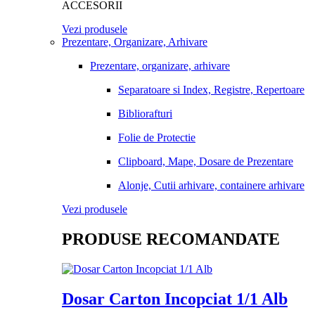
ACCESORII
Vezi produsele
Prezentare, Organizare, Arhivare
Prezentare, organizare, arhivare
Separatoare si Index, Registre, Repertoare
Bibliorafturi
Folie de Protectie
Clipboard, Mape, Dosare de Prezentare
Alonje, Cutii arhivare, containere arhivare
Vezi produsele
PRODUSE RECOMANDATE
Dosar Carton Incopciat 1/1 Alb