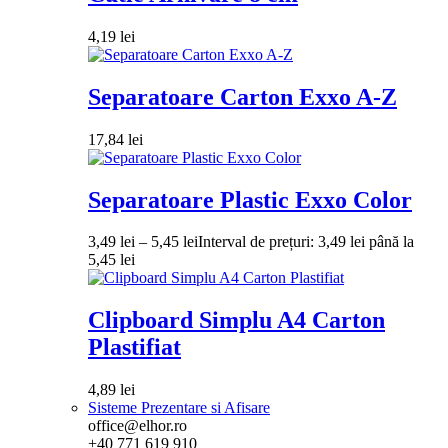
4,19
lei
Separatoare Carton Exxo A-Z
17,84
lei
Separatoare Plastic Exxo Color
3,49
lei
–
5,45
lei
Interval de prețuri: 3,49 lei până la
5,45 lei
Clipboard Simplu A4 Carton
Plastifiat
4,89
lei
Sisteme Prezentare si Afisare
office@elhor.ro
+40 771 619 910