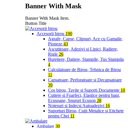
Banner With Mask
Banner With Mask Item.
Button Title
Accesorii birou
190
Agrafe, Capse, Clipsuri, Ace cu Gamalie,
Pioneze
43
Ascutitoare, Adezivi si Lipici, Radiere,
Rigle
26
Buretiere, Datiere, Stampile, Tus Stampila
4
Calculatoare de Birou, Tehnica de Birou
11
Capsatoare, Perforatoare si Decapsatoare
39
Cos birou, Tavite si Suporti Documente
10
Cuttere si Foarfeci, Elastice pentru bani,
Ecusoane, Snururi Ecuson
28
Notesuri si Indecsi Autoadezivi
16
Suporturi Birou, Cutii Metalice si Etichete
pentru Chei
11
Ambalare
30