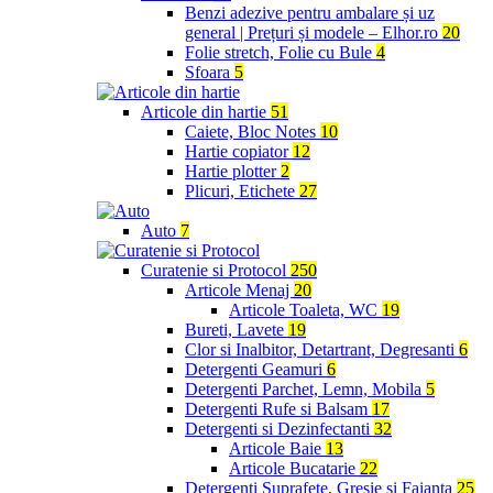
Benzi adezive pentru ambalare și uz
general | Prețuri și modele – Elhor.ro
20
Folie stretch, Folie cu Bule
4
Sfoara
5
Articole din hartie
51
Caiete, Bloc Notes
10
Hartie copiator
12
Hartie plotter
2
Plicuri, Etichete
27
Auto
7
Curatenie si Protocol
250
Articole Menaj
20
Articole Toaleta, WC
19
Bureti, Lavete
19
Clor si Inalbitor, Detartrant, Degresanti
6
Detergenti Geamuri
6
Detergenti Parchet, Lemn, Mobila
5
Detergenti Rufe si Balsam
17
Detergenti si Dezinfectanti
32
Articole Baie
13
Articole Bucatarie
22
Detergenti Suprafete, Gresie si Faianta
25