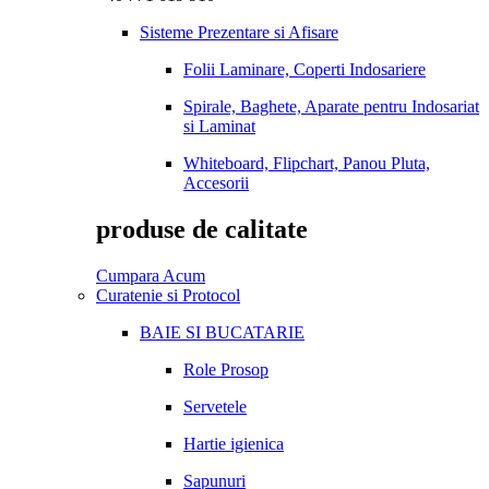
Sisteme Prezentare si Afisare
Folii Laminare, Coperti Indosariere
Spirale, Baghete, Aparate pentru Indosariat
si Laminat
Whiteboard, Flipchart, Panou Pluta,
Accesorii
produse de calitate
Cumpara Acum
Curatenie si Protocol
BAIE SI BUCATARIE
Role Prosop
Servetele
Hartie igienica
Sapunuri