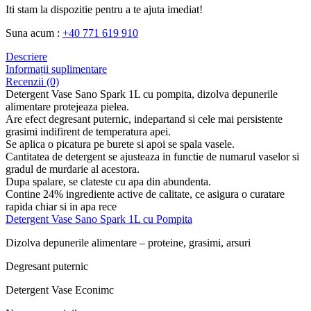
Iti stam la dispozitie pentru a te ajuta imediat!
Suna acum :
+40 771 619 910
Descriere
Informații suplimentare
Recenzii (0)
Detergent Vase Sano Spark 1L cu pompita, dizolva depunerile
alimentare protejeaza pielea.
Are efect degresant puternic, indepartand si cele mai persistente
grasimi indifirent de temperatura apei.
Se aplica o picatura pe burete si apoi se spala vasele.
Cantitatea de detergent se ajusteaza in functie de numarul vaselor si
gradul de murdarie al acestora.
Dupa spalare, se clateste cu apa din abundenta.
Contine 24% ingrediente active de calitate, ce asigura o curatare
rapida chiar si in apa rece
Detergent Vase Sano Spark 1L cu Pompita
Dizolva depunerile alimentare – proteine, grasimi, arsuri
Degresant puternic
Detergent Vase Econimc