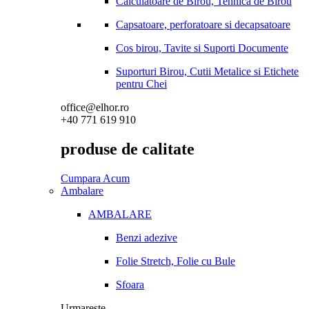
Calculatoare de Birou, Tehnica de Birou
Capsatoare, perforatoare si decapsatoare
Cos birou, Tavite si Suporti Documente
Suporturi Birou, Cutii Metalice si Etichete
pentru Chei
office@elhor.ro
+40 771 619 910
produse de calitate
Cumpara Acum
Ambalare
AMBALARE
Benzi adezive
Folie Stretch, Folie cu Bule
Sfoara
Urmareste