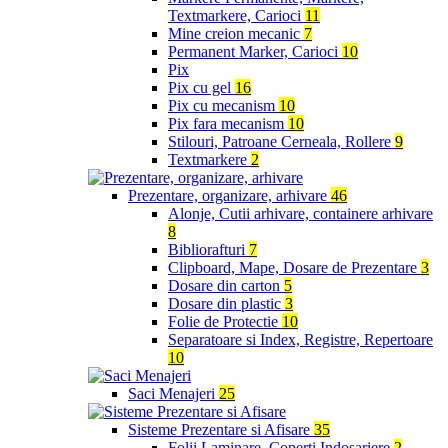
Textmarkere, Carioci
11
Mine creion mecanic
7
Permanent Marker, Carioci
10
Pix
Pix cu gel
16
Pix cu mecanism
10
Pix fara mecanism
10
Stilouri, Patroane Cerneala, Rollere
9
Textmarkere
2
Prezentare, organizare, arhivare
46
Alonje, Cutii arhivare, containere arhivare
8
Bibliorafturi
7
Clipboard, Mape, Dosare de Prezentare
3
Dosare din carton
5
Dosare din plastic
3
Folie de Protectie
10
Separatoare si Index, Registre, Repertoare
10
Saci Menajeri
25
Sisteme Prezentare si Afisare
35
Folii Laminare, Coperti Indosariere
2